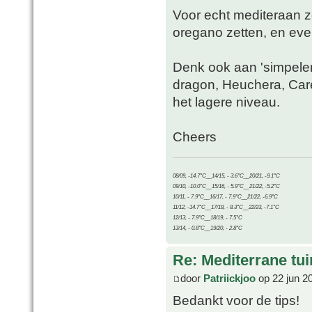
Voor echt mediteraan zo
oregano zetten, en ev
Denk ook aan 'simpelere
dragon, Heuchera, Care
het lagere niveau.
Cheers
08/09, -14.7°C__14/15, - 3.6°C__20/21, -9.1°C
09/10, -10.0°C__15/16, - 5.9°C__21/22, -5.2°C
10/11, - 7.9°C__16/17, - 7.9°C__21/22, -6.9°C
11/12, -14.7°C__17/18, - 8.3°C__22/23, -7.1°C
12/13, - 7.9°C__18/19, - 7.5°C
13/14, - 0.8°C__19/20, - 2.8°C
Re: Mediterrane tui
door
Patriickjoo
op 22 jun 2
Bedankt voor de tips!