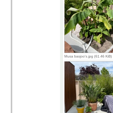
Musa basjoo's.jpg (61.46 KiB