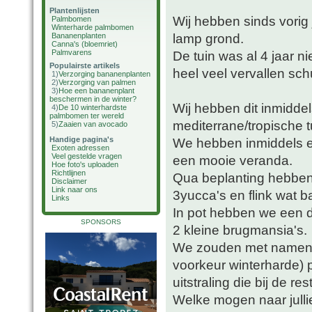
Plantenlijsten
Wij hebben sinds vorig
Palmbomen
Winterharde palmbomen
lamp grond.
Bananenplanten
Canna's (bloemriet)
Palmvarens
De tuin was al 4 jaar n
Populairste artikels
heel veel vervallen sch
1)
Verzorging bananenplanten
2)
Verzorging van palmen
3)
Hoe een bananenplant
beschermen in de winter?
Wij hebben dit inmidde
4)
De 10 winterhardste
palmbomen ter wereld
mediterrane/tropische t
5)
Zaaien van avocado
Handige pagina's
We hebben inmiddels e
Exoten adressen
Veel gestelde vragen
een mooie veranda.
Hoe foto's uploaden
Richtlijnen
Qua beplanting hebben
Disclaimer
Link naar ons
3yucca's en flink wat b
Links
In pot hebben we een da
SPONSORS
2 kleine brugmansia's.
We zouden met namen in
voorkeur winterharde)
uitstraling die bij de res
Welke mogen naar julli