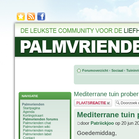
Forumoverzicht
‹
Sociaal
‹
Tuininr
Mediterrane tuin probe
NAVIGATIE
Plaats een reactie
Palmvrienden
Startpagina
Agenda
Mediterrane tuin 
Kortingskaart
Palmvrienden forums
door
Patriickjoo
op 20 jun 2
Palmvrienden chat
Palmvrienden wiki
Palmvrienden maps
Goedemiddag,
Palmvrienden label
Contact