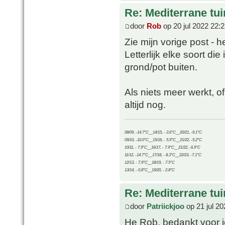
Re: Mediterrane tui
door
Rob
op 20 jul 2022 22:
Zie mijn vorige post - 
Letterlijk elke soort di
grond/pot buiten.
Als niets meer werkt, 
altijd nog.
08/09, -14.7°C__14/15, - 3.6°C__20/21, -9.1°C
09/10, -10.0°C__15/16, - 5.9°C__21/22, -5.2°C
10/11, - 7.9°C__16/17, - 7.9°C__21/22, -6.9°C
11/12, -14.7°C__17/18, - 8.3°C__22/23, -7.1°C
12/13, - 7.9°C__18/19, - 7.5°C
13/14, - 0.8°C__19/20, - 2.8°C
Re: Mediterrane tui
door
Patriickjoo
op 21 jul 20
He Rob, bedankt voor je