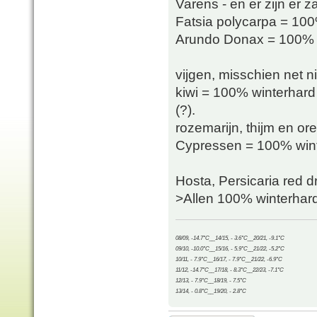
Varens - en er zijn er z
Fatsia polycarpa = 100
Arundo Donax = 100% wi
vijgen, misschien net 
kiwi = 100% winterhard 
(?).
rozemarijn, thijm en o
Cypressen = 100% wint
Hosta, Persicaria red 
>Allen 100% winterhard
08/09, -14.7°C__14/15, - 3.6°C__20/21, -9.1°C
09/10, -10.0°C__15/16, - 5.9°C__21/22, -5.2°C
10/11, - 7.9°C__16/17, - 7.9°C__21/22, -6.9°C
11/12, -14.7°C__17/18, - 8.3°C__22/23, -7.1°C
12/13, - 7.9°C__18/19, - 7.5°C
13/14, - 0.8°C__19/20, - 2.8°C