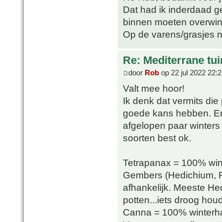
Dat had ik inderdaad ge
binnen moeten overwin
Op de varens/grasjes n
Re: Mediterrane tui
door
Rob
op 22 jul 2022 22:
Valt mee hoor!
Ik denk dat vermits die p
goede kans hebben. Er 
afgelopen paar winters
soorten best ok.
Tetrapanax = 100% win
Gembers (Hedichium, R
afhankelijk. Meeste Hed
potten...iets droog ho
Canna = 100% winterhar