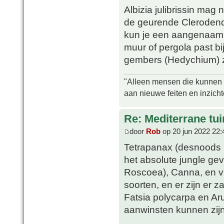
Albizia julibrissin mag 
de geurende Clerodendr
kun je een aangenaam 
muur of pergola past bi
gembers (Hedychium) zi
"Alleen mensen die kunnen tw
aan nieuwe feiten en inzich
Re: Mediterrane tui
door
Rob
op 20 jun 2022 22:
Tetrapanax (desnoods i
het absolute jungle ge
Roscoea), Canna, en var
soorten, en er zijn er z
Fatsia polycarpa en A
aanwinsten kunnen zijn