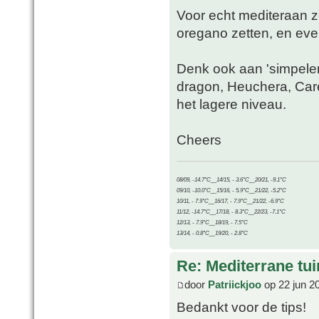
Voor echt mediteraan zo
oregano zetten, en ev
Denk ook aan 'simpelere
dragon, Heuchera, Care
het lagere niveau.
Cheers
08/09, -14.7°C__14/15, - 3.6°C__20/21, -9.1°C
09/10, -10.0°C__15/16, - 5.9°C__21/22, -5.2°C
10/11, - 7.9°C__16/17, - 7.9°C__21/22, -6.9°C
11/12, -14.7°C__17/18, - 8.3°C__22/23, -7.1°C
12/13, - 7.9°C__18/19, - 7.5°C
13/14, - 0.8°C__19/20, - 2.8°C
Re: Mediterrane tui
door
Patriickjoo
op 22 jun 2
Bedankt voor de tips!