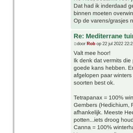
Dat had ik inderdaad ge
binnen moeten overwin
Op de varens/grasjes n
Re: Mediterrane tui
door
Rob
op 22 jul 2022 22:
Valt mee hoor!
Ik denk dat vermits die p
goede kans hebben. Er 
afgelopen paar winters
soorten best ok.
Tetrapanax = 100% win
Gembers (Hedichium, R
afhankelijk. Meeste Hed
potten...iets droog ho
Canna = 100% winterhar