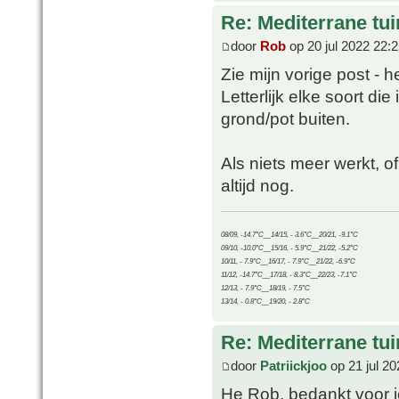
Re: Mediterrane tui
door
Rob
op 20 jul 2022 22:
Zie mijn vorige post - 
Letterlijk elke soort di
grond/pot buiten.
Als niets meer werkt, 
altijd nog.
08/09, -14.7°C__14/15, - 3.6°C__20/21, -9.1°C
09/10, -10.0°C__15/16, - 5.9°C__21/22, -5.2°C
10/11, - 7.9°C__16/17, - 7.9°C__21/22, -6.9°C
11/12, -14.7°C__17/18, - 8.3°C__22/23, -7.1°C
12/13, - 7.9°C__18/19, - 7.5°C
13/14, - 0.8°C__19/20, - 2.8°C
Re: Mediterrane tui
door
Patriickjoo
op 21 jul 20
He Rob, bedankt voor je