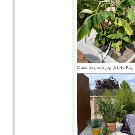
Musa basjoo's.jpg (61.46 KiB