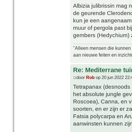
Albizia julibrissin mag 
de geurende Clerodendr
kun je een aangenaam 
muur of pergola past bi
gembers (Hedychium) zi
"Alleen mensen die kunnen tw
aan nieuwe feiten en inzich
Re: Mediterrane tui
door
Rob
op 20 jun 2022 22:
Tetrapanax (desnoods i
het absolute jungle ge
Roscoea), Canna, en var
soorten, en er zijn er z
Fatsia polycarpa en A
aanwinsten kunnen zijn