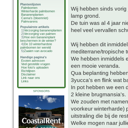
Plantenlijsten
Wij hebben sinds vorig
Palmbomen
Winterharde palmbomen
lamp grond.
Bananenplanten
Canna's (bloemriet)
Palmvarens
De tuin was al 4 jaar n
Populairste artikels
heel veel vervallen sch
1)
Verzorging bananenplanten
2)
Verzorging van palmen
3)
Hoe een bananenplant
beschermen in de winter?
Wij hebben dit inmidde
4)
De 10 winterhardste
palmbomen ter wereld
mediterrane/tropische t
5)
Zaaien van avocado
Handige pagina's
We hebben inmiddels e
Exoten adressen
Veel gestelde vragen
een mooie veranda.
Hoe foto's uploaden
Richtlijnen
Qua beplanting hebben
Disclaimer
Link naar ons
3yucca's en flink wat b
Links
In pot hebben we een da
SPONSORS
2 kleine brugmansia's.
We zouden met namen in
voorkeur winterharde)
uitstraling die bij de res
Welke mogen naar julli