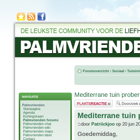
Forumoverzicht
‹
Sociaal
‹
Tuininr
Mediterrane tuin probe
NAVIGATIE
Plaats een reactie
Palmvrienden
Startpagina
Agenda
Mediterrane tuin 
Kortingskaart
Palmvrienden forums
door
Patriickjoo
op 20 jun 2
Palmvrienden chat
Palmvrienden wiki
Palmvrienden maps
Goedemiddag,
Palmvrienden label
Contact