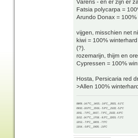
Varens - en er zijn er z
Fatsia polycarpa = 100
Arundo Donax = 100% wi
vijgen, misschien net 
kiwi = 100% winterhard 
(?).
rozemarijn, thijm en o
Cypressen = 100% wint
Hosta, Persicaria red 
>Allen 100% winterhard
08/09, -14.7°C__14/15, - 3.6°C__20/21, -9.1°C
09/10, -10.0°C__15/16, - 5.9°C__21/22, -5.2°C
10/11, - 7.9°C__16/17, - 7.9°C__21/22, -6.9°C
11/12, -14.7°C__17/18, - 8.3°C__22/23, -7.1°C
12/13, - 7.9°C__18/19, - 7.5°C
13/14, - 0.8°C__19/20, - 2.8°C