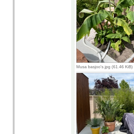
Musa basjoo's.jpg (61.46 KiB