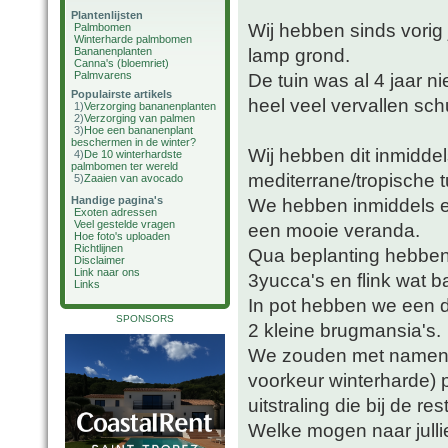
Plantenlijsten
Wij hebben sinds vorig
Palmbomen
Winterharde palmbomen
lamp grond.
Bananenplanten
Canna's (bloemriet)
Palmvarens
De tuin was al 4 jaar n
Populairste artikels
heel veel vervallen sch
1)
Verzorging bananenplanten
2)
Verzorging van palmen
3)
Hoe een bananenplant
beschermen in de winter?
Wij hebben dit inmidde
4)
De 10 winterhardste
palmbomen ter wereld
mediterrane/tropische t
5)
Zaaien van avocado
Handige pagina's
We hebben inmiddels e
Exoten adressen
Veel gestelde vragen
een mooie veranda.
Hoe foto's uploaden
Richtlijnen
Qua beplanting hebben
Disclaimer
Link naar ons
3yucca's en flink wat b
Links
In pot hebben we een da
SPONSORS
2 kleine brugmansia's.
We zouden met namen in
voorkeur winterharde)
uitstraling die bij de res
Welke mogen naar julli