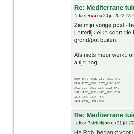
Re: Mediterrane tui
door
Rob
op 20 jul 2022 22:
Zie mijn vorige post - 
Letterlijk elke soort di
grond/pot buiten.
Als niets meer werkt, 
altijd nog.
08/09, -14.7°C__14/15, - 3.6°C__20/21, -9.1°C
09/10, -10.0°C__15/16, - 5.9°C__21/22, -5.2°C
10/11, - 7.9°C__16/17, - 7.9°C__21/22, -6.9°C
11/12, -14.7°C__17/18, - 8.3°C__22/23, -7.1°C
12/13, - 7.9°C__18/19, - 7.5°C
13/14, - 0.8°C__19/20, - 2.8°C
Re: Mediterrane tui
door
Patriickjoo
op 21 jul 20
He Rob, bedankt voor je