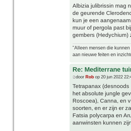
Albizia julibrissin mag 
de geurende Clerodendr
kun je een aangenaam 
muur of pergola past bi
gembers (Hedychium) zi
"Alleen mensen die kunnen tw
aan nieuwe feiten en inzich
Re: Mediterrane tui
door
Rob
op 20 jun 2022 22:
Tetrapanax (desnoods i
het absolute jungle ge
Roscoea), Canna, en var
soorten, en er zijn er z
Fatsia polycarpa en A
aanwinsten kunnen zijn