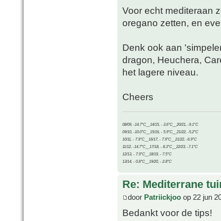
Voor echt mediteraan zo
oregano zetten, en ev
Denk ook aan 'simpelere
dragon, Heuchera, Care
het lagere niveau.
Cheers
08/09, -14.7°C__14/15, - 3.6°C__20/21, -9.1°C
09/10, -10.0°C__15/16, - 5.9°C__21/22, -5.2°C
10/11, - 7.9°C__16/17, - 7.9°C__21/22, -6.9°C
11/12, -14.7°C__17/18, - 8.3°C__22/23, -7.1°C
12/13, - 7.9°C__18/19, - 7.5°C
13/14, - 0.8°C__19/20, - 2.8°C
Re: Mediterrane tui
door
Patriickjoo
op 22 jun 2
Bedankt voor de tips!