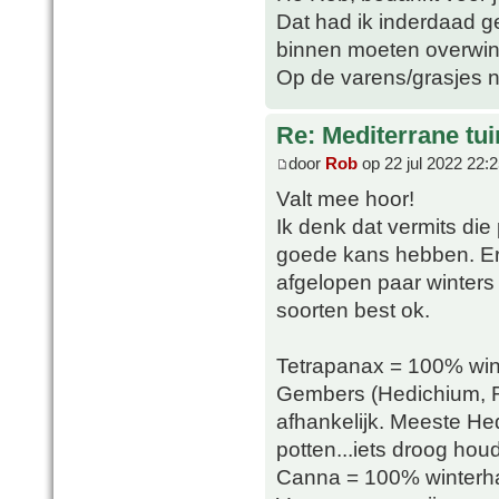
Dat had ik inderdaad ge
binnen moeten overwin
Op de varens/grasjes n
Re: Mediterrane tui
door
Rob
op 22 jul 2022 22:
Valt mee hoor!
Ik denk dat vermits die p
goede kans hebben. Er 
afgelopen paar winters
soorten best ok.
Tetrapanax = 100% win
Gembers (Hedichium, R
afhankelijk. Meeste Hed
potten...iets droog ho
Canna = 100% winterhar