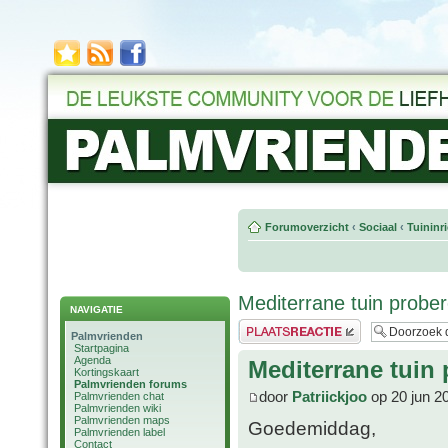
Forumoverzicht
‹
Sociaal
‹
Tuininr
Mediterrane tuin probe
NAVIGATIE
Plaats een reactie
Palmvrienden
Startpagina
Agenda
Mediterrane tuin 
Kortingskaart
Palmvrienden forums
door
Patriickjoo
op 20 jun 2
Palmvrienden chat
Palmvrienden wiki
Palmvrienden maps
Goedemiddag,
Palmvrienden label
Contact