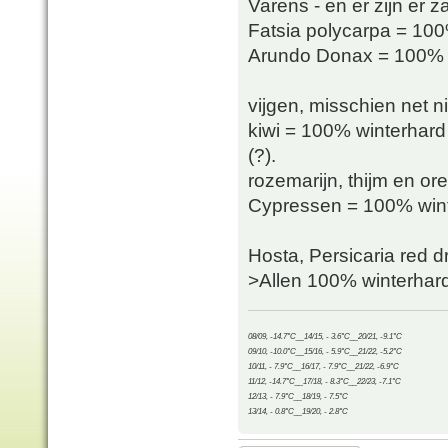
Varens - en er zijn er z
Fatsia polycarpa = 100
Arundo Donax = 100% wi
vijgen, misschien net 
kiwi = 100% winterhard 
(?).
rozemarijn, thijm en o
Cypressen = 100% wint
Hosta, Persicaria red 
>Allen 100% winterhard
08/09, -14.7°C__14/15, - 3.6°C__20/21, -9.1°C
09/10, -10.0°C__15/16, - 5.9°C__21/22, -5.2°C
10/11, - 7.9°C__16/17, - 7.9°C__21/22, -6.9°C
11/12, -14.7°C__17/18, - 8.3°C__22/23, -7.1°C
12/13, - 7.9°C__18/19, - 7.5°C
13/14, - 0.8°C__19/20, - 2.8°C