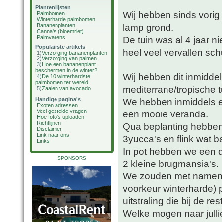
Plantenlijsten
Wij hebben sinds vorig
Palmbomen
Winterharde palmbomen
lamp grond.
Bananenplanten
Canna's (bloemriet)
Palmvarens
De tuin was al 4 jaar n
Populairste artikels
heel veel vervallen sch
1)
Verzorging bananenplanten
2)
Verzorging van palmen
3)
Hoe een bananenplant
beschermen in de winter?
Wij hebben dit inmidde
4)
De 10 winterhardste
palmbomen ter wereld
mediterrane/tropische t
5)
Zaaien van avocado
Handige pagina's
We hebben inmiddels e
Exoten adressen
Veel gestelde vragen
een mooie veranda.
Hoe foto's uploaden
Richtlijnen
Qua beplanting hebben
Disclaimer
Link naar ons
3yucca's en flink wat b
Links
In pot hebben we een da
SPONSORS
2 kleine brugmansia's.
We zouden met namen in
voorkeur winterharde)
uitstraling die bij de res
Welke mogen naar julli