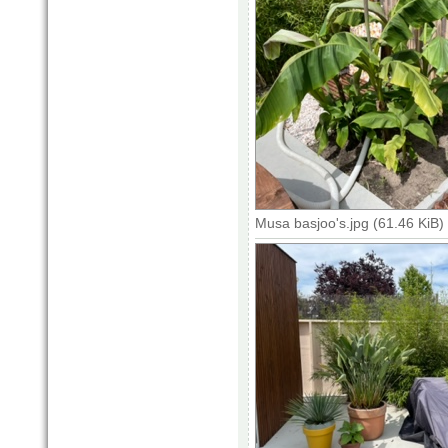
Musa basjoo's.jpg (61.46 KiB