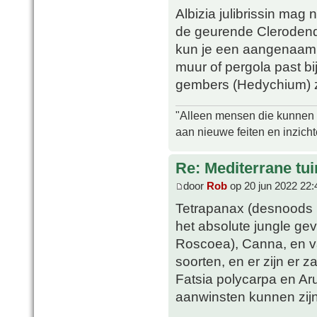
Albizia julibrissin mag 
de geurende Clerodendr
kun je een aangenaam 
muur of pergola past bi
gembers (Hedychium) zi
"Alleen mensen die kunnen tw
aan nieuwe feiten en inzich
Re: Mediterrane tui
door
Rob
op 20 jun 2022 22:
Tetrapanax (desnoods i
het absolute jungle ge
Roscoea), Canna, en var
soorten, en er zijn er z
Fatsia polycarpa en A
aanwinsten kunnen zijn