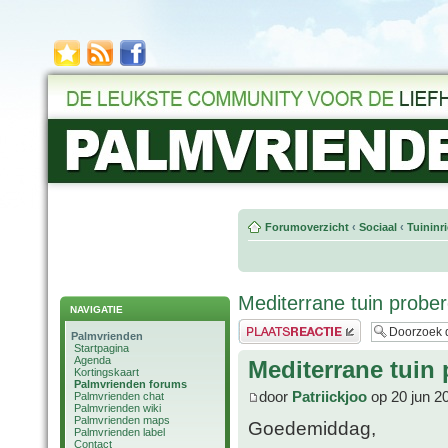
Forumoverzicht
‹
Sociaal
‹
Tuininr
Mediterrane tuin probe
NAVIGATIE
Plaats een reactie
Palmvrienden
Startpagina
Agenda
Mediterrane tuin 
Kortingskaart
Palmvrienden forums
door
Patriickjoo
op 20 jun 2
Palmvrienden chat
Palmvrienden wiki
Palmvrienden maps
Goedemiddag,
Palmvrienden label
Contact