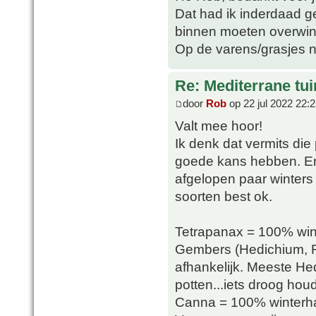
Dat had ik inderdaad ge
binnen moeten overwin
Op de varens/grasjes n
Re: Mediterrane tui
door
Rob
op 22 jul 2022 22:
Valt mee hoor!
Ik denk dat vermits die p
goede kans hebben. Er 
afgelopen paar winters
soorten best ok.
Tetrapanax = 100% win
Gembers (Hedichium, R
afhankelijk. Meeste Hed
potten...iets droog ho
Canna = 100% winterhar