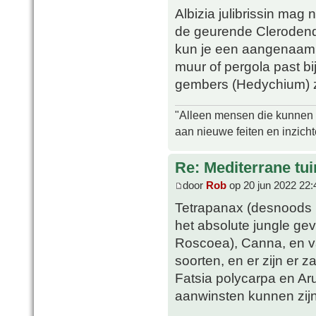
Albizia julibrissin mag 
de geurende Clerodendr
kun je een aangenaam 
muur of pergola past bi
gembers (Hedychium) zi
"Alleen mensen die kunnen tw
aan nieuwe feiten en inzich
Re: Mediterrane tui
door
Rob
op 20 jun 2022 22:
Tetrapanax (desnoods i
het absolute jungle ge
Roscoea), Canna, en var
soorten, en er zijn er z
Fatsia polycarpa en A
aanwinsten kunnen zijn