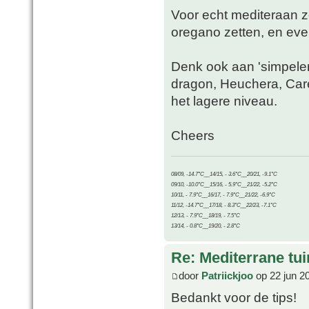
Voor echt mediteraan zo
oregano zetten, en ev
Denk ook aan 'simpelere
dragon, Heuchera, Care
het lagere niveau.
Cheers
08/09, -14.7°C__14/15, - 3.6°C__20/21, -9.1°C
09/10, -10.0°C__15/16, - 5.9°C__21/22, -5.2°C
10/11, - 7.9°C__16/17, - 7.9°C__21/22, -6.9°C
11/12, -14.7°C__17/18, - 8.3°C__22/23, -7.1°C
12/13, - 7.9°C__18/19, - 7.5°C
13/14, - 0.8°C__19/20, - 2.8°C
Re: Mediterrane tui
door
Patriickjoo
op 22 jun 2
Bedankt voor de tips!