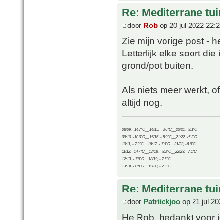
Re: Mediterrane tui
door
Rob
op 20 jul 2022 22:
Zie mijn vorige post - 
Letterlijk elke soort di
grond/pot buiten.
Als niets meer werkt, 
altijd nog.
08/09, -14.7°C__14/15, - 3.6°C__20/21, -9.1°C
09/10, -10.0°C__15/16, - 5.9°C__21/22, -5.2°C
10/11, - 7.9°C__16/17, - 7.9°C__21/22, -6.9°C
11/12, -14.7°C__17/18, - 8.3°C__22/23, -7.1°C
12/13, - 7.9°C__18/19, - 7.5°C
13/14, - 0.8°C__19/20, - 2.8°C
Re: Mediterrane tui
door
Patriickjoo
op 21 jul 20
He Rob, bedankt voor je