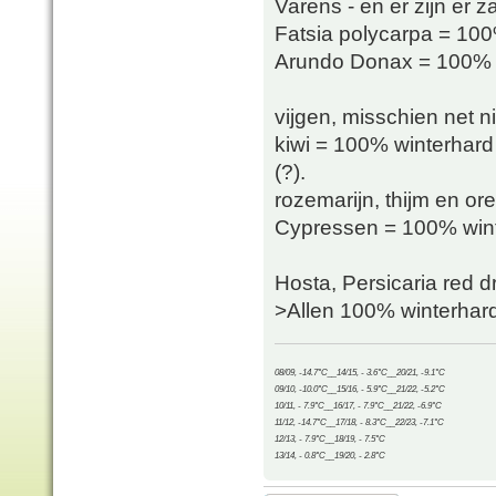
Varens - en er zijn er z
Fatsia polycarpa = 100
Arundo Donax = 100% wi
vijgen, misschien net 
kiwi = 100% winterhard 
(?).
rozemarijn, thijm en o
Cypressen = 100% wint
Hosta, Persicaria red 
>Allen 100% winterhard
08/09, -14.7°C__14/15, - 3.6°C__20/21, -9.1°C
09/10, -10.0°C__15/16, - 5.9°C__21/22, -5.2°C
10/11, - 7.9°C__16/17, - 7.9°C__21/22, -6.9°C
11/12, -14.7°C__17/18, - 8.3°C__22/23, -7.1°C
12/13, - 7.9°C__18/19, - 7.5°C
13/14, - 0.8°C__19/20, - 2.8°C