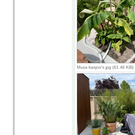
Musa basjoo's.jpg (61.46 KiB