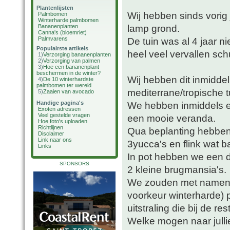
Plantenlijsten
Wij hebben sinds vorig
Palmbomen
Winterharde palmbomen
lamp grond.
Bananenplanten
Canna's (bloemriet)
Palmvarens
De tuin was al 4 jaar n
Populairste artikels
heel veel vervallen sch
1)
Verzorging bananenplanten
2)
Verzorging van palmen
3)
Hoe een bananenplant
beschermen in de winter?
Wij hebben dit inmidde
4)
De 10 winterhardste
palmbomen ter wereld
mediterrane/tropische t
5)
Zaaien van avocado
Handige pagina's
We hebben inmiddels e
Exoten adressen
Veel gestelde vragen
een mooie veranda.
Hoe foto's uploaden
Richtlijnen
Qua beplanting hebben
Disclaimer
Link naar ons
3yucca's en flink wat b
Links
In pot hebben we een da
SPONSORS
2 kleine brugmansia's.
We zouden met namen in
voorkeur winterharde)
uitstraling die bij de res
Welke mogen naar julli