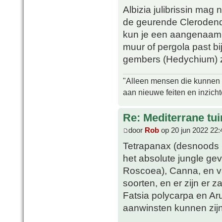
Albizia julibrissin mag 
de geurende Clerodendr
kun je een aangenaam 
muur of pergola past bi
gembers (Hedychium) zi
"Alleen mensen die kunnen tw
aan nieuwe feiten en inzich
Re: Mediterrane tui
door
Rob
op 20 jun 2022 22:
Tetrapanax (desnoods i
het absolute jungle ge
Roscoea), Canna, en var
soorten, en er zijn er z
Fatsia polycarpa en A
aanwinsten kunnen zijn