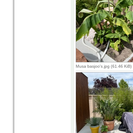
Musa basjoo's.jpg (61.46 KiB