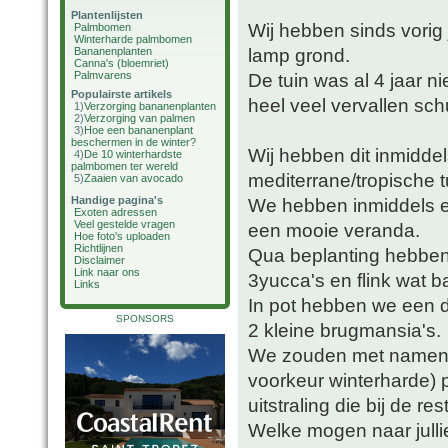
Plantenlijsten
Wij hebben sinds vorig
Palmbomen
Winterharde palmbomen
lamp grond.
Bananenplanten
Canna's (bloemriet)
Palmvarens
De tuin was al 4 jaar n
Populairste artikels
heel veel vervallen sch
1)
Verzorging bananenplanten
2)
Verzorging van palmen
3)
Hoe een bananenplant
beschermen in de winter?
Wij hebben dit inmidde
4)
De 10 winterhardste
palmbomen ter wereld
mediterrane/tropische t
5)
Zaaien van avocado
Handige pagina's
We hebben inmiddels e
Exoten adressen
Veel gestelde vragen
een mooie veranda.
Hoe foto's uploaden
Richtlijnen
Qua beplanting hebben
Disclaimer
Link naar ons
3yucca's en flink wat b
Links
In pot hebben we een da
SPONSORS
2 kleine brugmansia's.
We zouden met namen in
voorkeur winterharde)
uitstraling die bij de res
Welke mogen naar julli