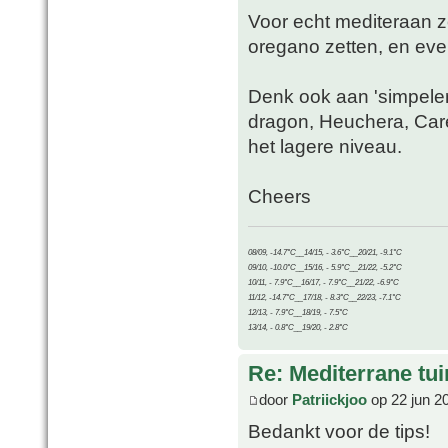
Voor echt mediteraan zo
oregano zetten, en ev
Denk ook aan 'simpelere
dragon, Heuchera, Care
het lagere niveau.
Cheers
08/09, -14.7°C__14/15, - 3.6°C__20/21, -9.1°C
09/10, -10.0°C__15/16, - 5.9°C__21/22, -5.2°C
10/11, - 7.9°C__16/17, - 7.9°C__21/22, -6.9°C
11/12, -14.7°C__17/18, - 8.3°C__22/23, -7.1°C
12/13, - 7.9°C__18/19, - 7.5°C
13/14, - 0.8°C__19/20, - 2.8°C
Re: Mediterrane tui
door
Patriickjoo
op 22 jun 2
Bedankt voor de tips!