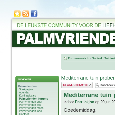
Forumoverzicht
‹
Sociaal
‹
Tuininr
Mediterrane tuin probe
NAVIGATIE
Plaats een reactie
Palmvrienden
Startpagina
Agenda
Mediterrane tuin 
Kortingskaart
Palmvrienden forums
door
Patriickjoo
op 20 jun 2
Palmvrienden chat
Palmvrienden wiki
Palmvrienden maps
Goedemiddag,
Palmvrienden label
Contact