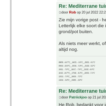
Re: Mediterrane tui
door
Rob
op 20 jul 2022 22:
Zie mijn vorige post - 
Letterlijk elke soort di
grond/pot buiten.
Als niets meer werkt, 
altijd nog.
08/09, -14.7°C__14/15, - 3.6°C__20/21, -9.1°C
09/10, -10.0°C__15/16, - 5.9°C__21/22, -5.2°C
10/11, - 7.9°C__16/17, - 7.9°C__21/22, -6.9°C
11/12, -14.7°C__17/18, - 8.3°C__22/23, -7.1°C
12/13, - 7.9°C__18/19, - 7.5°C
13/14, - 0.8°C__19/20, - 2.8°C
Re: Mediterrane tui
door
Patriickjoo
op 21 jul 20
He Rob, bedankt voor je