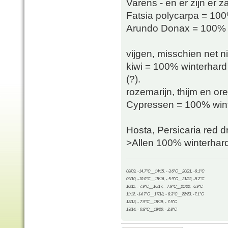
Varens - en er zijn er z
Fatsia polycarpa = 100
Arundo Donax = 100% wi
vijgen, misschien net 
kiwi = 100% winterhard 
(?).
rozemarijn, thijm en o
Cypressen = 100% wint
Hosta, Persicaria red 
>Allen 100% winterhard
08/09, -14.7°C__14/15, - 3.6°C__20/21, -9.1°C
09/10, -10.0°C__15/16, - 5.9°C__21/22, -5.2°C
10/11, - 7.9°C__16/17, - 7.9°C__21/22, -6.9°C
11/12, -14.7°C__17/18, - 8.3°C__22/23, -7.1°C
12/13, - 7.9°C__18/19, - 7.5°C
13/14, - 0.8°C__19/20, - 2.8°C