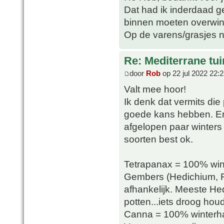
Dat had ik inderdaad ge
binnen moeten overwin
Op de varens/grasjes n
Re: Mediterrane tui
door
Rob
op 22 jul 2022 22:
Valt mee hoor!
Ik denk dat vermits die p
goede kans hebben. Er 
afgelopen paar winters
soorten best ok.
Tetrapanax = 100% win
Gembers (Hedichium, R
afhankelijk. Meeste Hed
potten...iets droog ho
Canna = 100% winterhar