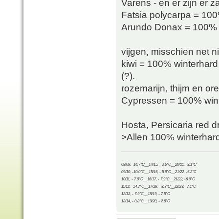
Varens - en er zijn er z
Fatsia polycarpa = 100
Arundo Donax = 100% wi
vijgen, misschien net 
kiwi = 100% winterhard 
(?).
rozemarijn, thijm en o
Cypressen = 100% wint
Hosta, Persicaria red 
>Allen 100% winterhard
08/09, -14.7°C__14/15, - 3.6°C__20/21, -9.1°C
09/10, -10.0°C__15/16, - 5.9°C__21/22, -5.2°C
10/11, - 7.9°C__16/17, - 7.9°C__21/22, -6.9°C
11/12, -14.7°C__17/18, - 8.3°C__22/23, -7.1°C
12/13, - 7.9°C__18/19, - 7.5°C
13/14, - 0.8°C__19/20, - 2.8°C