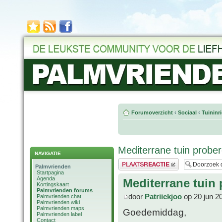
Forumoverzicht
‹
Sociaal
‹
Tuininr
Mediterrane tuin probe
NAVIGATIE
Plaats een reactie
Palmvrienden
Startpagina
Agenda
Mediterrane tuin 
Kortingskaart
Palmvrienden forums
door
Patriickjoo
op 20 jun 2
Palmvrienden chat
Palmvrienden wiki
Palmvrienden maps
Goedemiddag,
Palmvrienden label
Contact