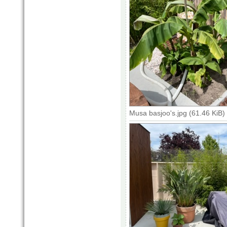
Musa basjoo's.jpg (61.46 KiB