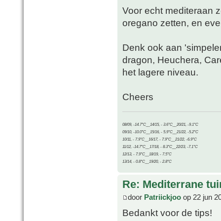
Voor echt mediteraan zo
oregano zetten, en ev
Denk ook aan 'simpelere
dragon, Heuchera, Care
het lagere niveau.
Cheers
08/09, -14.7°C__14/15, - 3.6°C__20/21, -9.1°C
09/10, -10.0°C__15/16, - 5.9°C__21/22, -5.2°C
10/11, - 7.9°C__16/17, - 7.9°C__21/22, -6.9°C
11/12, -14.7°C__17/18, - 8.3°C__22/23, -7.1°C
12/13, - 7.9°C__18/19, - 7.5°C
13/14, - 0.8°C__19/20, - 2.8°C
Re: Mediterrane tui
door
Patriickjoo
op 22 jun 2
Bedankt voor de tips!