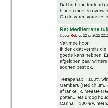
Dat had ik inderdaad ge
binnen moeten overwin
Op de varens/grasjes n
Re: Mediterrane tui
door
Rob
op 22 jul 2022 22:
Valt mee hoor!
Ik denk dat vermits die p
goede kans hebben. Er 
afgelopen paar winters
soorten best ok.
Tetrapanax = 100% win
Gembers (Hedichium, R
afhankelijk. Meeste Hed
potten...iets droog ho
Canna = 100% winterhar