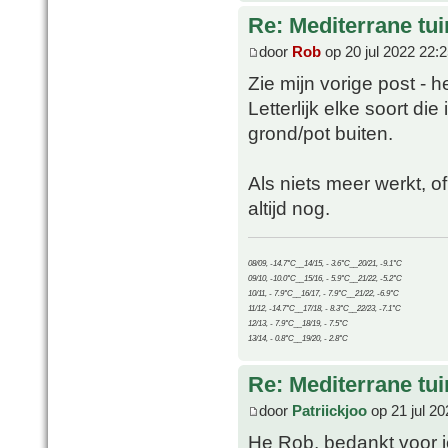
Re: Mediterrane tui
door
Rob
op 20 jul 2022 22:
Zie mijn vorige post - 
Letterlijk elke soort di
grond/pot buiten.
Als niets meer werkt, 
altijd nog.
08/09, -14.7°C__14/15, - 3.6°C__20/21, -9.1°C
09/10, -10.0°C__15/16, - 5.9°C__21/22, -5.2°C
10/11, - 7.9°C__16/17, - 7.9°C__21/22, -6.9°C
11/12, -14.7°C__17/18, - 8.3°C__22/23, -7.1°C
12/13, - 7.9°C__18/19, - 7.5°C
13/14, - 0.8°C__19/20, - 2.8°C
Re: Mediterrane tui
door
Patriickjoo
op 21 jul 20
He Rob, bedankt voor je