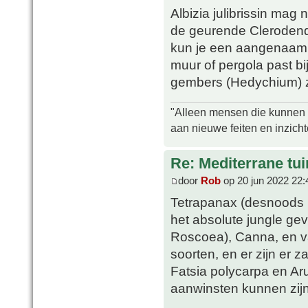
Albizia julibrissin mag 
de geurende Clerodendr
kun je een aangenaam 
muur of pergola past bi
gembers (Hedychium) zi
"Alleen mensen die kunnen tw
aan nieuwe feiten en inzich
Re: Mediterrane tui
door
Rob
op 20 jun 2022 22:
Tetrapanax (desnoods i
het absolute jungle ge
Roscoea), Canna, en var
soorten, en er zijn er z
Fatsia polycarpa en A
aanwinsten kunnen zijn