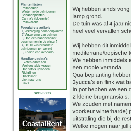
Plantenlijsten
Wij hebben sinds vorig
Palmbomen
Winterharde palmbomen
lamp grond.
Bananenplanten
Canna's (bloemriet)
Palmvarens
De tuin was al 4 jaar n
Populairste artikels
heel veel vervallen sch
1)
Verzorging bananenplanten
2)
Verzorging van palmen
3)
Hoe een bananenplant
beschermen in de winter?
Wij hebben dit inmidde
4)
De 10 winterhardste
palmbomen ter wereld
mediterrane/tropische t
5)
Zaaien van avocado
Handige pagina's
We hebben inmiddels e
Exoten adressen
Veel gestelde vragen
een mooie veranda.
Hoe foto's uploaden
Richtlijnen
Qua beplanting hebben
Disclaimer
Link naar ons
3yucca's en flink wat b
Links
In pot hebben we een da
SPONSORS
2 kleine brugmansia's.
We zouden met namen in
voorkeur winterharde)
uitstraling die bij de res
Welke mogen naar julli