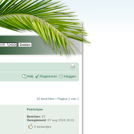
Help
Registreren
Inloggen
10 berichten • Pagina
1
van
1
Patriickjoo
Berichten:
97
Geregistreerd:
07 aug 2018 16:31
0 bedankjes