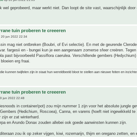
k wel geprobeerd, maar werkt niet. Dan loopt de site vast, waarschijnlijk door 
rrane tuin proberen te creeeren
 20 jun 2022 22:34
rissin mag niet ontbreken (Boubri, of Evi selectie). En met de geurende Clero
var. fargesii en - bungei kun je een aangenaam zomerse sfeer creëren. Tegen
la past bijvoorbeeld Passiflora caerulea. Verschillende gembers (Hedychium) 
bloeien erg fraai.
ie kunnen twijfelen zijn in staat hun wereldbeeld bloot te stellen aan nieuwe feiten en inzichte
rrane tuin proberen te creeeren
0 jun 2022 22:48
esnoods in container/pot) zou mijn nummer 1 zijn voor het absolute jungle ge
Gembers (Hedichium, Roscoea), Canna, en varens (hoeft niet ingewikkeld te 
 zijn er zat winterhard.
arpa en Arundo Donax zouden allebei ook goede aanwinsten kunnen zijn.
iteraan zou ik op zeker vijgen, kiwi, rozemarijn, thijm en oregano zetten, en 