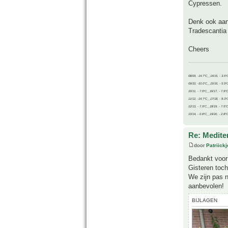
Cypressen.
Denk ook aan 
Tradescantia 
Cheers
08/09, -14.7°C__14/15, - 3.6°
09/10, -10.0°C__15/16, - 5.9°
10/11, - 7.9°C__16/17, - 7.9°
11/12, -14.7°C__17/18, - 8.3°
12/13, - 7.9°C__18/19, - 7.5°C
13/14, - 0.8°C__19/20, - 2.8°C
Re: Medite
door
Patriick
Bedankt voor 
Gisteren toch
We zijn pas 
aanbevolen!
BIJLAGEN