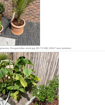
gmansia, Bougainvillae struik.jpg (60.73 KiB) 16047 keer bekeken