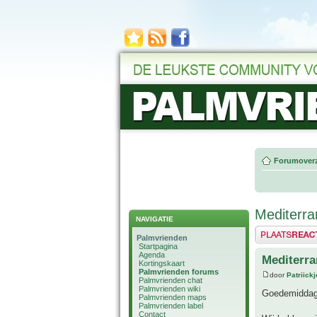
Forumoverz
Mediterra
NAVIGATIE
Plaats een reactie
Palmvrienden
Startpagina
Agenda
Mediterra
Kortingskaart
Palmvrienden forums
door
Patriick
Palmvrienden chat
Palmvrienden wiki
Goedemiddag
Palmvrienden maps
Palmvrienden label
Contact