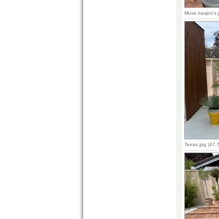
Musa basjoo's.
Terras.jpg (47