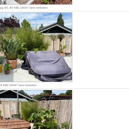
jpg (61.46 KiB) 16047 keer bekeken
.79 KiB) 16047 keer bekeken