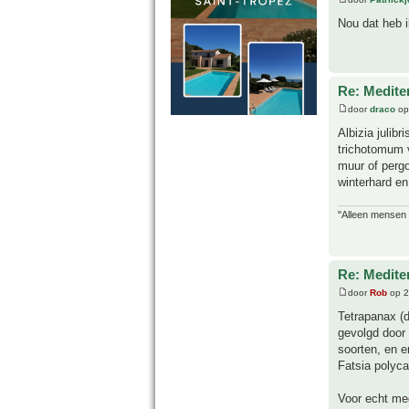
Nou dat heb i
Re: Medite
door
draco
op
Albizia julib
trichotomum 
muur of pergo
winterhard en 
"Alleen mensen d
Re: Medite
door
Rob
op 2
Tetrapanax (d
gevolgd door 
soorten, en er
Fatsia polyc
Voor echt med