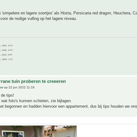
'simpelere en lagere soortjes' als Hosta, Persicaria red dragon, Heuchera, C
voor de nodige vulling op het lagere niveau.
C__20/21, -9.1°C
C__21/22, -5.2°C
C__21/22, -6.9°C
C__22/23, -7.1°C
rrane tuin proberen te creeeren
joo
op 22 jun 2022 11:16
de tips!
 wat foto's kunnen schieten, zie bijlagen.
net begonnen en hadden hiervoor een appartement, dus bij tips houden we on