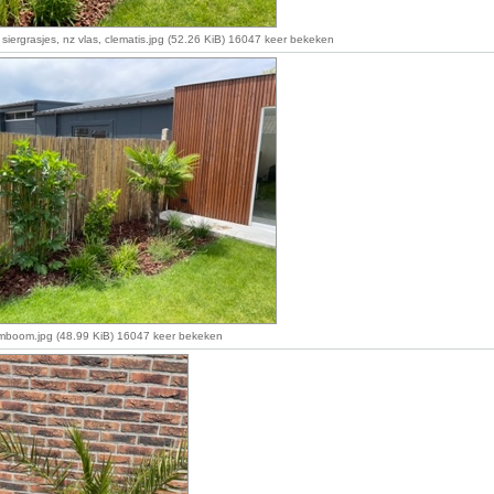
 siergrasjes, nz vlas, clematis.jpg (52.26 KiB) 16047 keer bekeken
mboom.jpg (48.99 KiB) 16047 keer bekeken