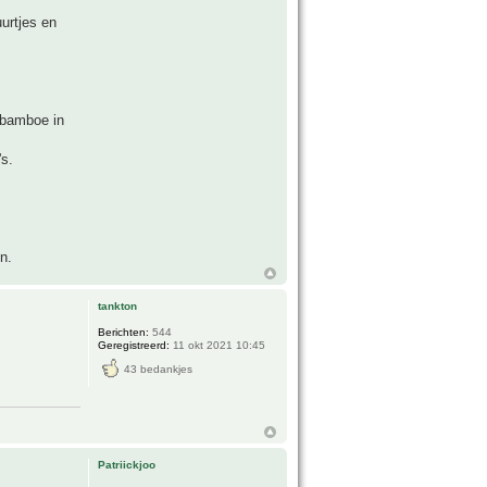
urtjes en
 bamboe in
's.
n.
tankton
Berichten:
544
Geregistreerd:
11 okt 2021 10:45
43 bedankjes
Patriickjoo