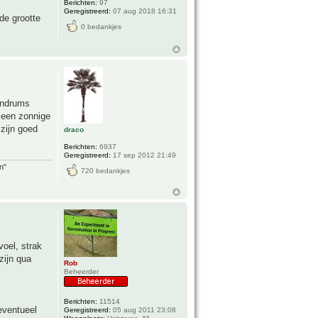
Berichten:
97
Geregistreerd:
07 aug 2018 16:31
de grootte
0 bedankjes
dendrums
 een zonnige
zijn goed
draco
Berichten:
6937
Geregistreerd:
17 sep 2012 21:49
n"
720 bedankjes
voel, strak
zijn qua
Rob
Beheerder
Berichten:
11514
eventueel
Geregistreerd:
05 aug 2011 23:08