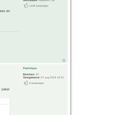
Woonplaats:
Halsteren, NL
1149 bedankjes
arex en
Patriickjoo
Berichten:
97
Geregistreerd:
07 aug 2018 16:31
0 bedankjes
s zeker