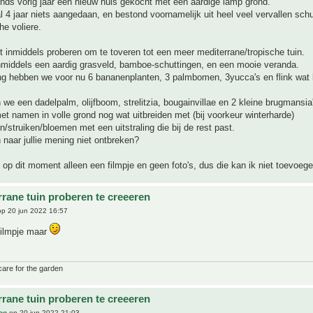
nds vorig jaar een nieuw huis gekocht met een aardige lamp grond.
l 4 jaar niets aangedaan, en bestond voornamelijk uit heel veel vervallen schu
he voliere.
t inmiddels proberen om te toveren tot een meer mediterrane/tropische tuin.
middels een aardig grasveld, bamboe-schuttingen, en een mooie veranda.
ng hebben we voor nu 6 bananenplanten, 3 palmbomen, 3yucca's en flink wat
 we een dadelpalm, olijfboom, strelitzia, bougainvillae en 2 kleine brugmansia
 namen in volle grond nog wat uitbreiden met (bij voorkeur winterharde)
/struiken/bloemen met een uitstraling die bij de rest past.
naar jullie mening niet ontbreken?
 op dit moment alleen een filmpje en geen foto's, dus die kan ik niet toevoege
rrane tuin proberen te creeeren
p 20 jun 2022 16:57
filmpje maar
care for the garden
rrane tuin proberen te creeeren
joo
op 20 jun 2022 21:03