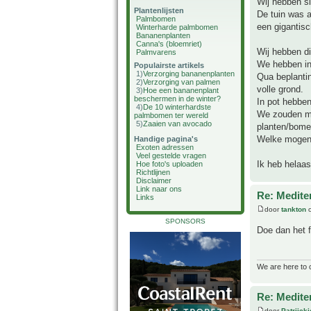
Wij hebben si
Plantenlijsten
De tuin was a
Palmbomen
een gigantisc
Winterharde palmbomen
Bananenplanten
Canna's (bloemriet)
Wij hebben di
Palmvarens
We hebben in
Populairste artikels
1)
Verzorging bananenplanten
Qua beplanti
2)
Verzorging van palmen
volle grond.
3)
Hoe een bananenplant
beschermen in de winter?
In pot hebben
4)
De 10 winterhardste
We zouden met
palmbomen ter wereld
5)
Zaaien van avocado
planten/bomen
Welke mogen 
Handige pagina's
Exoten adressen
Veel gestelde vragen
Ik heb helaas
Hoe foto's uploaden
Richtlijnen
Disclaimer
Link naar ons
Re: Medite
Links
door
tankton
o
SPONSORS
Doe dan het 
We are here to 
Re: Medite
door
Patriick