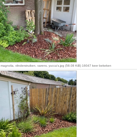
 magnolia, vlinderstruiken, varens, yucca's.jpg (58.08 KiB) 16047 keer bekeken