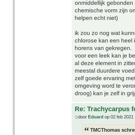
onmiddellijk gebonden 
chemische vorm zijn o
helpen echt niet)
ik zou zo nog wat kunn
chlorose kan een heel i
horens van gekregen.
voor een leek kan je b
al deze element in zitt
meestal duurdere voed
zelf goede ervaring me
omgeving word te veron
droog) kan je zelf in gri
Re: Trachycarpus fo
door
Eduard
op 02 feb 2021 
TMCThomas schre