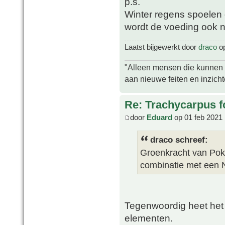
p.s.
Winter regens spoelen 
wordt de voeding ook 
Laatst bijgewerkt door
draco
op
"Alleen mensen die kunnen tw
aan nieuwe feiten en inzich
Re: Trachycarpus fo
door
Eduard
op 01 feb 2021 
draco schreef:
Groenkracht van Poko
combinatie met een 
Tegenwoordig heet het 
elementen.