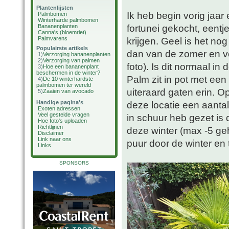
Plantenlijsten
Ik heb begin vorig jaar
Palmbomen
Winterharde palmbomen
fortunei gekocht, eentj
Bananenplanten
Canna's (bloemriet)
Palmvarens
krijgen. Geel is het nog 
Populairste artikels
dan van de zomer en ve
1)
Verzorging bananenplanten
2)
Verzorging van palmen
foto). Is dit normaal i
3)
Hoe een bananenplant
beschermen in de winter?
Palm zit in pot met een
4)
De 10 winterhardste
palmbomen ter wereld
uiteraard gaten erin. Op
5)
Zaaien van avocado
Handige pagina's
deze locatie een aantal
Exoten adressen
Veel gestelde vragen
in schuur heb gezet is
Hoe foto's uploaden
Richtlijnen
deze winter (max -5 geha
Disclaimer
Link naar ons
puur door de winter en 
Links
SPONSORS