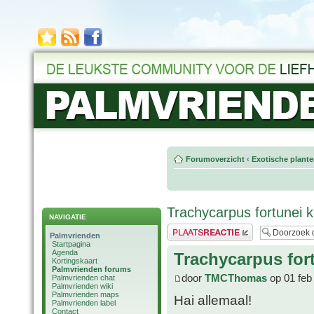
Forumoverzicht
‹
Exotische plant
Trachycarpus fortunei kr
NAVIGATIE
Plaats een reactie
Palmvrienden
Startpagina
Agenda
Trachycarpus fort
Kortingskaart
Palmvrienden forums
door
TMCThomas
op 01 feb
Palmvrienden chat
Palmvrienden wiki
Palmvrienden maps
Hai allemaal!
Palmvrienden label
Contact