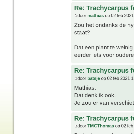
Re: Trachycarpus fo
door
mathias
op 02 feb 2021
Zou het ondanks de hydr
staat?
Dat een plant te weinig 
eerder iets voor oudere
Re: Trachycarpus fo
door
batsje
op 02 feb 2021 1
Mathias,
Dat denk ik ook.
Je zou er van verschie
Re: Trachycarpus fo
door
TMCThomas
op 02 feb