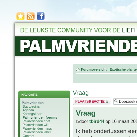
Forumoverzicht
‹
Exotische plant
Vraag
NAVIGATIE
Plaats een reactie
Palmvrienden
Startpagina
Agenda
Vraag
Kortingskaart
Palmvrienden forums
door
tbird44
op 16 maart 20
Palmvrienden chat
Palmvrienden wiki
Palmvrienden maps
Ik heb ondertussen een
Palmvrienden label
Contact