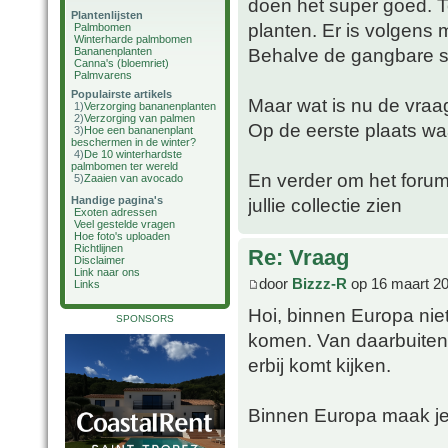
doen het super goed. To
Plantenlijsten
planten. Er is volgens 
Palmbomen
Winterharde palmbomen
Behalve de gangbare so
Bananenplanten
Canna's (bloemriet)
Palmvarens
Populairste artikels
Maar wat is nu de vraa
1)
Verzorging bananenplanten
2)
Verzorging van palmen
Op de eerste plaats wa
3)
Hoe een bananenplant
beschermen in de winter?
4)
De 10 winterhardste
palmbomen ter wereld
En verder om het forum 
5)
Zaaien van avocado
Handige pagina's
jullie collectie zien
Exoten adressen
Veel gestelde vragen
Hoe foto's uploaden
Richtlijnen
Re: Vraag
Disclaimer
Link naar ons
door
Bizzz-R
op 16 maart 20
Links
Hoi, binnen Europa nie
SPONSORS
komen. Van daarbuiten 
erbij komt kijken.
Binnen Europa maak je 