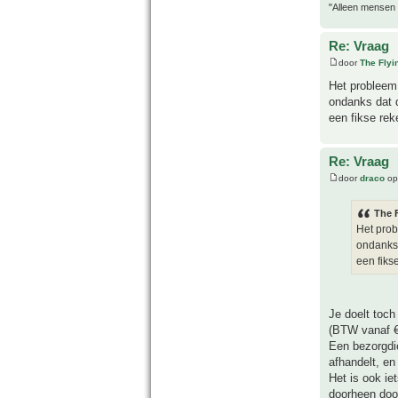
"Alleen mensen d
Re: Vraag
door
The Fly
Het probleem 
ondanks dat d
een fikse rek
Re: Vraag
door
draco
op
The 
Het prob
ondanks 
een fiks
Je doelt toch
(BTW vanaf €
Een bezorgdie
afhandelt, en
Het is ook ie
doorheen door