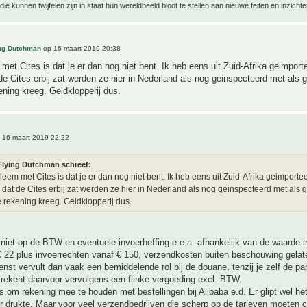
ie kunnen twijfelen zijn in staat hun wereldbeeld bloot te stellen aan nieuwe feiten en inzichte
ing Dutchman
op 16 maart 2019 20:38
met Cites is dat je er dan nog niet bent. Ik heb eens uit Zuid-Afrika geimport
e Cites erbij zat werden ze hier in Nederland als nog geinspecteerd met als g
ening kreeg. Geldklopperij dus.
 16 maart 2019 22:22
Flying Dutchman schreef:
leem met Cites is dat je er dan nog niet bent. Ik heb eens uit Zuid-Afrika geimporte
dat de Cites erbij zat werden ze hier in Nederland als nog geinspecteerd met als g
e rekening kreeg. Geldklopperij dus.
 niet op de BTW en eventuele invoerheffing e.e.a. afhankelijk van de waarde i
 22 plus invoerrechten vanaf € 150, verzendkosten buiten beschouwing gelat
nst vervult dan vaak een bemiddelende rol bij de douane, tenzij je zelf de pa
 rekent daarvoor vervolgens een flinke vergoeding excl. BTW.
ts om rekening mee te houden met bestellingen bij Alibaba e.d. Er glipt wel he
 drukte. Maar voor veel verzendbedrijven die scherp op de tarieven moeten c