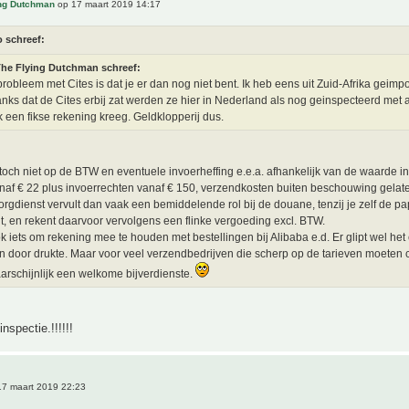
ing Dutchman
op 17 maart 2019 14:17
o schreef:
he Flying Dutchman schreef:
probleem met Cites is dat je er dan nog niet bent. Ik heb eens uit Zuid-Afrika geimp
nks dat de Cites erbij zat werden ze hier in Nederland als nog geinspecteerd met 
ik een fikse rekening kreeg. Geldklopperij dus.
 toch niet op de BTW en eventuele invoerheffing e.e.a. afhankelijk van de waarde in
af € 22 plus invoerrechten vanaf € 150, verzendkosten buiten beschouwing gelat
rgdienst vervult dan vaak een bemiddelende rol bij de douane, tenzij je zelf de pa
t, en rekent daarvoor vervolgens een flinke vergoeding excl. BTW.
ok iets om rekening mee te houden met bestellingen bij Alibaba e.d. Er glipt wel he
 door drukte. Maar voor veel verzendbedrijven die scherp op de tarieven moeten 
aarschijnlijk een welkome bijverdienste.
nspectie.!!!!!!
7 maart 2019 22:23