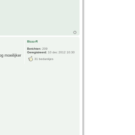
Bizzz-R
Berichten:
209
Geregistreerd:
10 dec 2012 10:30
g moeilijker
31 bedankjes