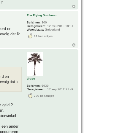
n"
The Flying Dutchman
Berichten:
300
Geregistreerd:
12 mei 2010 18:31
eerd en
Woonplaats:
Gelderland
evolg dat ik
14 bedankjes
erd en
draco
evolg dat ik
Berichten:
6939
Geregistreerd:
17 sep 2012 21:49
720 bedankjes
n geld ?
en.
pierwinkel
t een ander
oncurreren,