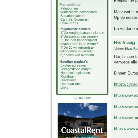
Behalve de ga
Plantenlijsten
Palmbomen
Maar wat is 
Winterharde palmbomen
Bananenplanten
Op de eerste 
Canna's (bloemriet)
Palmvarens
En verder om 
Populairste artikels
1)
Verzorging bananenplanten
2)
Verzorging van palmen
3)
Hoe een bananenplant
Re: Vraag
beschermen in de winter?
4)
De 10 winterhardste
door
Bizzz-R
o
palmbomen ter wereld
5)
Zaaien van avocado
Hoi, binnen 
vanwege alle 
Handige pagina's
Exoten adressen
Veel gestelde vragen
Binnen Europ
Hoe foto's uploaden
Richtlijnen
Disclaimer
https://cyca
Link naar ons
Links
http://www.e
SPONSORS
http://www.p
http://www.m
https://www.