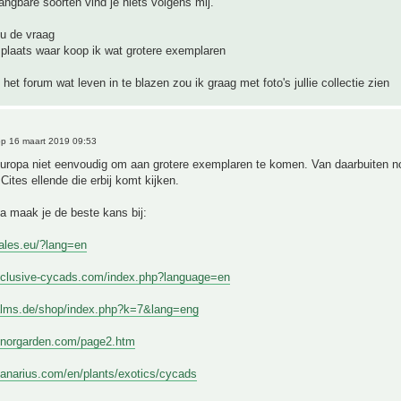
ngbare soorten vind je niets volgens mij.
nu de vraag
plaats waar koop ik wat grotere exemplaren
het forum wat leven in te blazen zou ik graag met foto's jullie collectie zien
p 16 maart 2019 09:53
Europa niet eenvoudig om aan grotere exemplaren te komen. Van daarbuiten no
Cites ellende die erbij komt kijken.
a maak je de beste kans bij:
dales.eu/?lang=en
xclusive-cycads.com/index.php?language=en
alms.de/shop/index.php?k=7&lang=eng
inorgarden.com/page2.htm
canarius.com/en/plants/exotics/cycads