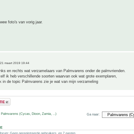
wee foto's van vorig jaar.
21 maart 2019 19:44
links en rechts wat verzamelaars van Palmvarens onder de palmvrienden.
elf ik heb verschillende soorten waarvan ook wat grote exemplaren,
 in de topic Palmvarens zie je wat van mijn verzameling
 Palmvarens (Cycas, Dioon, Zamia, ...)
Ga naar:
NE
 forum: Geen geregistreerde gebruikers. en 7 gasten