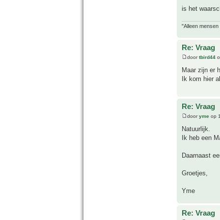
is het waarsc
"Alleen mensen d
Re: Vraag
door
tbird44
o
Maar zijn er 
Ik kom hier a
Re: Vraag
door
yme
op 1
Natuurlijk.
Ik heb een 
Daarnaast ee
Groetjes,
Yme
Re: Vraag