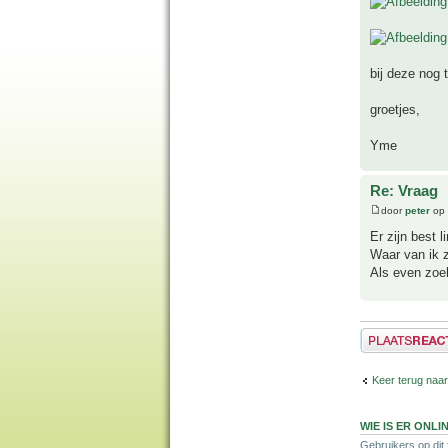
bij deze nog t
groetjes,
Yme
Re: Vraag
door
peter
op 
Er zijn best 
Waar van ik z
Als even zoek
Plaats een reactie
Keer terug naar
WIE IS ER ONLI
Gebruikers op dit