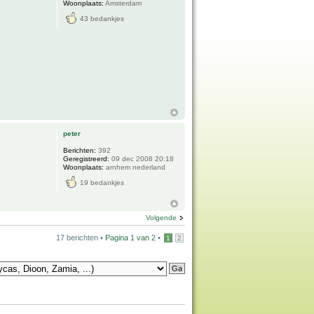
Woonplaats:
Amsterdam
43 bedankjes
peter
Berichten:
392
Geregistreerd:
09 dec 2008 20:18
Woonplaats:
arnhem nederland
19 bedankjes
Volgende
17 berichten •
Pagina
1
van
2
•
1
2