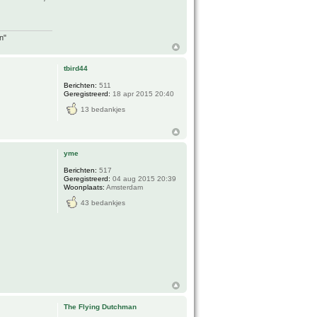
n"
tbird44
Berichten:
511
Geregistreerd:
18 apr 2015 20:40
13 bedankjes
yme
Berichten:
517
Geregistreerd:
04 aug 2015 20:39
Woonplaats:
Amsterdam
43 bedankjes
The Flying Dutchman