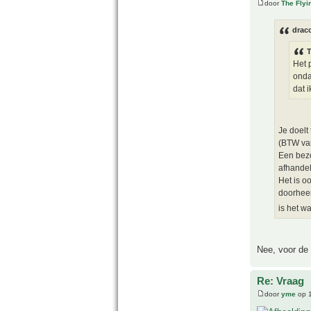
door
The Fly
drac
T
Het 
onda
dat 
Je doelt
(BTW van
Een bezo
afhandel
Het is o
doorheen
is het w
Nee, voor de i
Re: Vraag
door
yme
op 1