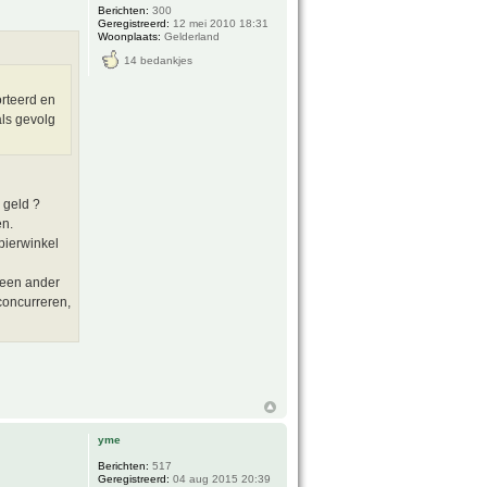
Berichten:
300
Geregistreerd:
12 mei 2010 18:31
Woonplaats:
Gelderland
14 bedankjes
orteerd en
als gevolg
 geld ?
en.
pierwinkel
t een ander
concurreren,
yme
Berichten:
517
Geregistreerd:
04 aug 2015 20:39