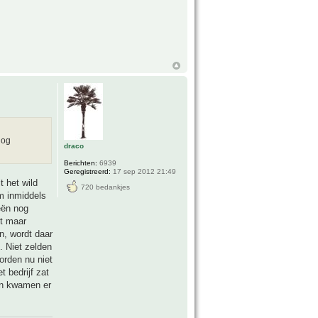
nog
draco
Berichten:
6939
Geregistreerd:
17 sep 2012 21:49
t het wild
720 bedankjes
m inmiddels
eën nog
kt maar
n, wordt daar
 Niet zelden
orden nu niet
 bedrijf zat
ren kwamen er