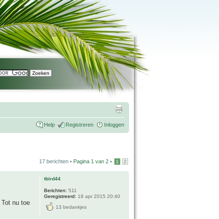
Help
Registreren
Inloggen
17 berichten •
Pagina
1
van
2
•
1
2
tbird44
Berichten:
511
Geregistreerd:
18 apr 2015 20:40
 Tot nu toe
13 bedankjes