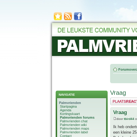
Forumoverz
Vraag
NAVIGATIE
Plaats een reactie
Palmvrienden
Startpagina
Agenda
Vraag
Kortingskaart
Palmvrienden forums
door
tbird44
o
Palmvrienden chat
Palmvrienden wiki
Ik heb ondert
Palmvrienden maps
een kleine 25
Palmvrienden label
Contact