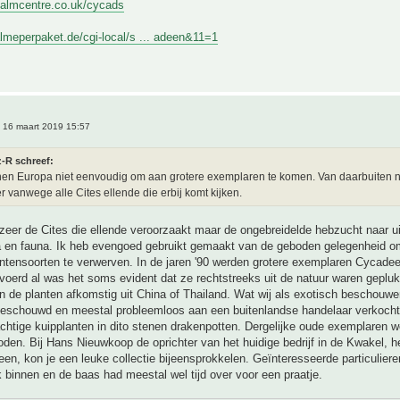
palmcentre.co.uk/cycads
lmeperpaket.de/cgi-local/s ... adeen&11=1
 16 maart 2019 15:57
z-R schreef:
nen Europa niet eenvoudig om aan grotere exemplaren te komen. Van daarbuiten 
er vanwege alle Cites ellende die erbij komt kijken.
ozeer de Cites die ellende veroorzaakt maar de ongebreidelde hebzucht naar ui
ra en fauna. Ik heb evengoed gebruikt gemaakt van de geboden gelegenheid o
ntensoorten te verwerven. In de jaren '90 werden grotere exemplaren Cycade
voerd al was het soms evident dat ze rechtstreeks uit de natuur waren geplu
 de planten afkomstig uit China of Thailand. Wat wij als exotisch beschouwe
beschouwd en meestal probleemloos aan een buitenlandse handelaar verkocht.
chtige kuipplanten in dito stenen drakenpotten. Dergelijke oude exemplaren w
en. Bij Hans Nieuwkoop de oprichter van het huidige bedrijf in de Kwakel, het
een, kon je een leuke collectie bijeensprokkelen. Geïnteresseerde particulie
 binnen en de baas had meestal wel tijd over voor een praatje.