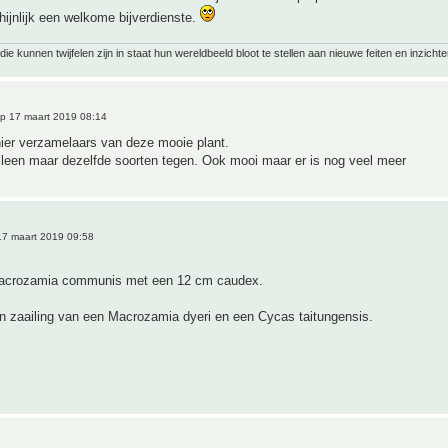
hijnlijk een welkome bijverdienste.
ie kunnen twijfelen zijn in staat hun wereldbeeld bloot te stellen aan nieuwe feiten en inzichte
p 17 maart 2019 08:14
hier verzamelaars van deze mooie plant.
lleen maar dezelfde soorten tegen. Ook mooi maar er is nog veel meer
7 maart 2019 09:58
Macrozamia communis met een 12 cm caudex.
n zaailing van een Macrozamia dyeri en een Cycas taitungensis.