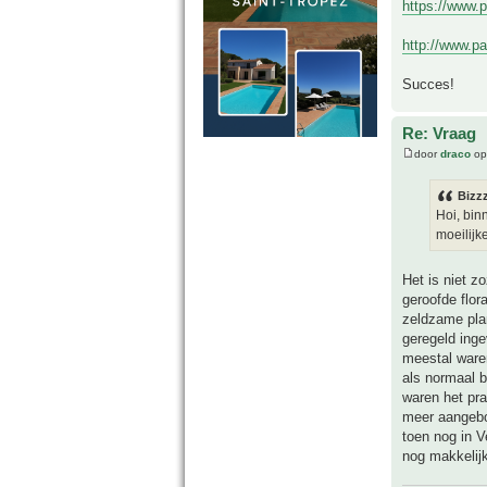
https://www.
http://www.pa
Succes!
Re: Vraag
door
draco
op
Bizz
Hoi, bin
moeilijk
Het is niet z
geroofde flo
zeldzame pla
geregeld inge
meestal waren
als normaal 
waren het pra
meer aangebod
toen nog in V
nog makkelijk