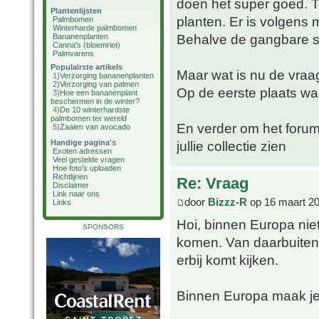
doen het super goed. To
Plantenlijsten
planten. Er is volgens 
Palmbomen
Winterharde palmbomen
Behalve de gangbare so
Bananenplanten
Canna's (bloemriet)
Palmvarens
Populairste artikels
Maar wat is nu de vraa
1)
Verzorging bananenplanten
2)
Verzorging van palmen
Op de eerste plaats wa
3)
Hoe een bananenplant
beschermen in de winter?
4)
De 10 winterhardste
palmbomen ter wereld
En verder om het forum 
5)
Zaaien van avocado
Handige pagina's
jullie collectie zien
Exoten adressen
Veel gestelde vragen
Hoe foto's uploaden
Richtlijnen
Re: Vraag
Disclaimer
Link naar ons
door
Bizzz-R
op 16 maart 20
Links
Hoi, binnen Europa nie
SPONSORS
komen. Van daarbuiten 
erbij komt kijken.
Binnen Europa maak je 