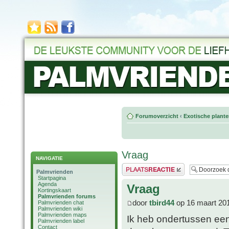
Forumoverzicht
‹
Exotische plant
Vraag
NAVIGATIE
Plaats een reactie
Palmvrienden
Startpagina
Agenda
Vraag
Kortingskaart
Palmvrienden forums
door
tbird44
op 16 maart 20
Palmvrienden chat
Palmvrienden wiki
Palmvrienden maps
Ik heb ondertussen een
Palmvrienden label
Contact