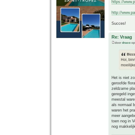
https://www.
http://www.pa
Succes!
Re: Vraag
door
draco
op
Bizz
Hoi, bin
moeilijk
Het is niet z
geroofde flo
zeldzame pla
geregeld inge
meestal waren
als normaal 
waren het pra
meer aangebod
toen nog in V
nog makkelijk