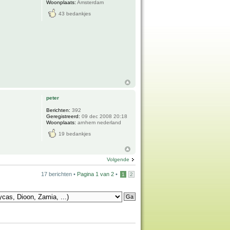
Woonplaats:
Amsterdam
43 bedankjes
peter
Berichten:
392
Geregistreerd:
09 dec 2008 20:18
Woonplaats:
arnhem nederland
19 bedankjes
Volgende
17 berichten •
Pagina
1
van
2
•
1
2