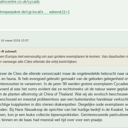
palmcentre.co.uk/cycads
lmeperpaket.de/cgi-local/s ... adeen&11=1
 16 maart 2019 15:57
z-R schreef:
nen Europa niet eenvoudig om aan grotere exemplaren te komen. Van daarbuiten 
er vanwege alle Cites ellende die erbij komt kijken.
ozeer de Cites die ellende veroorzaakt maar de ongebreidelde hebzucht naar ui
ra en fauna. Ik heb evengoed gebruikt gemaakt van de geboden gelegenheid o
ntensoorten te verwerven. In de jaren '90 werden grotere exemplaren Cycade
voerd al was het soms evident dat ze rechtstreeks uit de natuur waren geplu
 de planten afkomstig uit China of Thailand. Wat wij als exotisch beschouwe
beschouwd en meestal probleemloos aan een buitenlandse handelaar verkocht.
chtige kuipplanten in dito stenen drakenpotten. Dergelijke oude exemplaren w
en. Bij Hans Nieuwkoop de oprichter van het huidige bedrijf in de Kwakel, het
een, kon je een leuke collectie bijeensprokkelen. Geïnteresseerde particulie
 binnen en de baas had meestal wel tijd over voor een praatje.