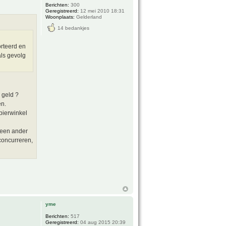
Berichten:
300
Geregistreerd:
12 mei 2010 18:31
Woonplaats:
Gelderland
14 bedankjes
orteerd en
als gevolg
 geld ?
en.
pierwinkel
t een ander
concurreren,
yme
Berichten:
517
Geregistreerd:
04 aug 2015 20:39