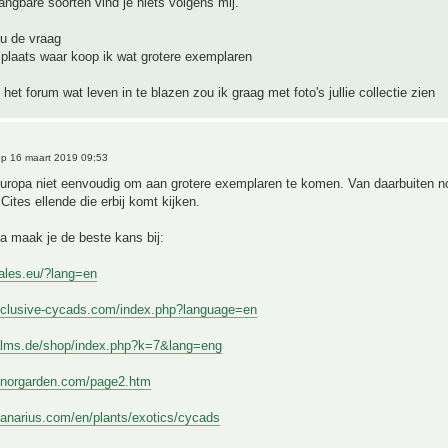
ngbare soorten vind je niets volgens mij.
nu de vraag
plaats waar koop ik wat grotere exemplaren
het forum wat leven in te blazen zou ik graag met foto's jullie collectie zien
p 16 maart 2019 09:53
Europa niet eenvoudig om aan grotere exemplaren te komen. Van daarbuiten no
Cites ellende die erbij komt kijken.
a maak je de beste kans bij:
dales.eu/?lang=en
xclusive-cycads.com/index.php?language=en
alms.de/shop/index.php?k=7&lang=eng
inorgarden.com/page2.htm
canarius.com/en/plants/exotics/cycads