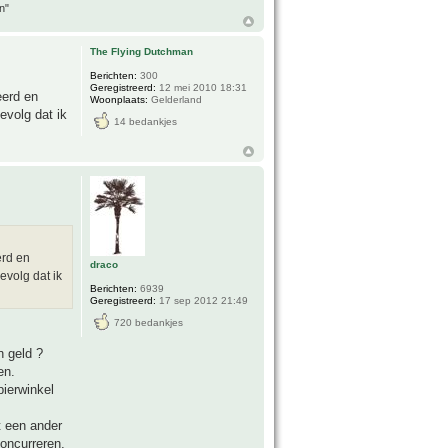
n"
The Flying Dutchman
Berichten:
300
Geregistreerd:
12 mei 2010 18:31
eerd en
Woonplaats:
Gelderland
evolg dat ik
14 bedankjes
erd en
draco
evolg dat ik
Berichten:
6939
Geregistreerd:
17 sep 2012 21:49
720 bedankjes
n geld ?
en.
pierwinkel
t een ander
oncurreren,