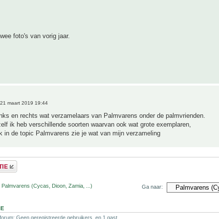
wee foto's van vorig jaar.
21 maart 2019 19:44
links en rechts wat verzamelaars van Palmvarens onder de palmvrienden.
elf ik heb verschillende soorten waarvan ook wat grote exemplaren,
 in de topic Palmvarens zie je wat van mijn verzameling
 Palmvarens (Cycas, Dioon, Zamia, ...)
Ga naar:
NE
 forum: Geen geregistreerde gebruikers. en 1 gast