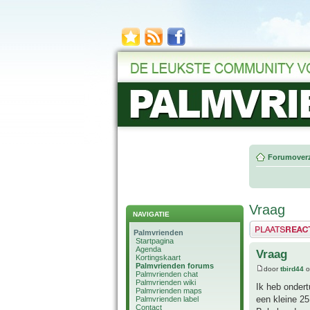
Forumoverz
Vraag
NAVIGATIE
Plaats een reactie
Palmvrienden
Startpagina
Agenda
Vraag
Kortingskaart
Palmvrienden forums
door
tbird44
o
Palmvrienden chat
Palmvrienden wiki
Ik heb ondert
Palmvrienden maps
een kleine 25
Palmvrienden label
Contact