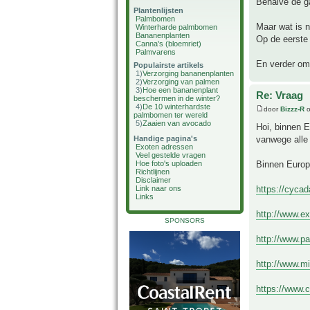
Behalve de ga
Plantenlijsten
Palmbomen
Maar wat is 
Winterharde palmbomen
Bananenplanten
Op de eerste 
Canna's (bloemriet)
Palmvarens
En verder om 
Populairste artikels
1)
Verzorging bananenplanten
2)
Verzorging van palmen
3)
Hoe een bananenplant
Re: Vraag
beschermen in de winter?
4)
De 10 winterhardste
door
Bizzz-R
o
palmbomen ter wereld
5)
Zaaien van avocado
Hoi, binnen 
vanwege alle 
Handige pagina's
Exoten adressen
Veel gestelde vragen
Binnen Europ
Hoe foto's uploaden
Richtlijnen
Disclaimer
https://cyca
Link naar ons
Links
http://www.e
SPONSORS
http://www.p
http://www.m
https://www.