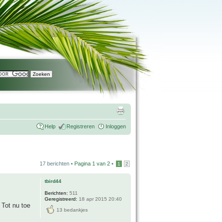
Help
Registreren
Inloggen
17 berichten •
Pagina
1
van
2
•
1
2
tbird44
Berichten:
511
Geregistreerd:
18 apr 2015 20:40
 Tot nu toe
13 bedankjes