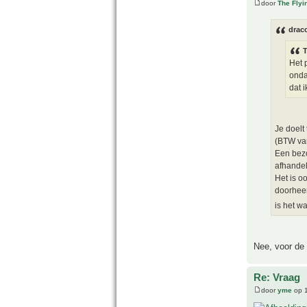
door
The Fly
drac
T
Het 
onda
dat 
Je doelt
(BTW van
Een bezo
afhandel
Het is o
doorheen
is het w
Nee, voor de i
Re: Vraag
door
yme
op 1