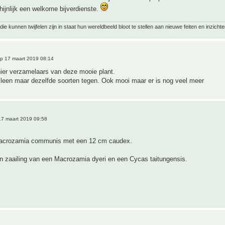
hijnlijk een welkome bijverdienste.
ie kunnen twijfelen zijn in staat hun wereldbeeld bloot te stellen aan nieuwe feiten en inzichte
p 17 maart 2019 08:14
hier verzamelaars van deze mooie plant.
lleen maar dezelfde soorten tegen. Ook mooi maar er is nog veel meer
7 maart 2019 09:58
Macrozamia communis met een 12 cm caudex.
n zaailing van een Macrozamia dyeri en een Cycas taitungensis.