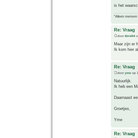
is het waarsc
"Alleen mensen d
Re: Vraag
door
tbird44
o
Maar zijn er 
Ik kom hier a
Re: Vraag
door
yme
op 1
Natuurlijk.
Ik heb een 
Daarnaast ee
Groetjes,
Yme
Re: Vraag