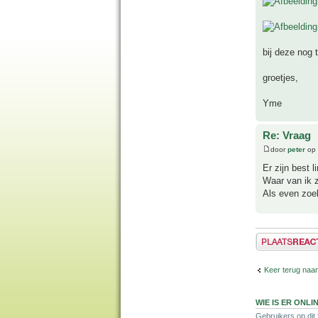
bij deze nog t
groetjes,
Yme
Re: Vraag
door
peter
op 
Er zijn best 
Waar van ik z
Als even zoek
Plaats een reactie
Keer terug naar
WIE IS ER ONLI
Gebruikers op dit