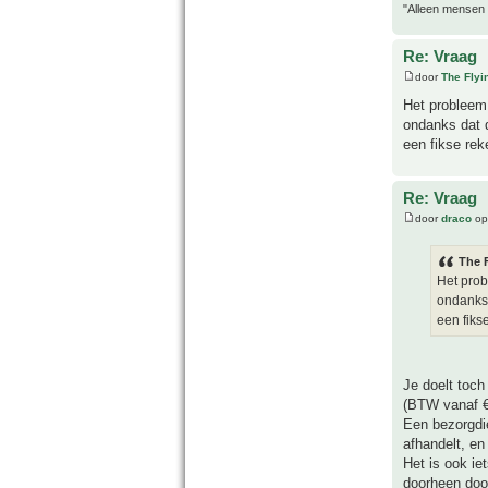
"Alleen mensen d
Re: Vraag
door
The Fly
Het probleem 
ondanks dat d
een fikse rek
Re: Vraag
door
draco
op
The 
Het prob
ondanks 
een fiks
Je doelt toch
(BTW vanaf €
Een bezorgdie
afhandelt, en
Het is ook ie
doorheen door