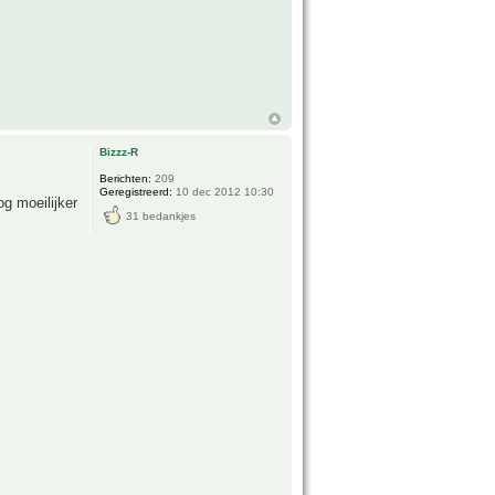
Bizzz-R
Berichten:
209
Geregistreerd:
10 dec 2012 10:30
g moeilijker
31 bedankjes