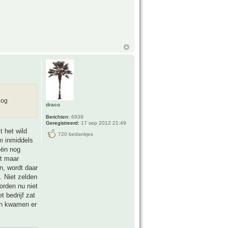
nog
draco
Berichten:
6939
Geregistreerd:
17 sep 2012 21:49
t het wild
720 bedankjes
m inmiddels
eën nog
kt maar
n, wordt daar
 Niet zelden
orden nu niet
 bedrijf zat
ren kwamen er