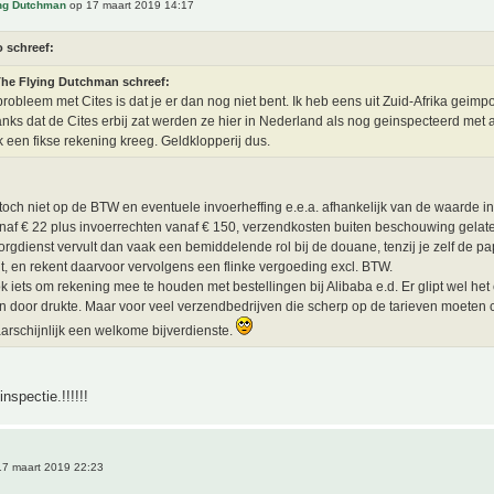
ing Dutchman
op 17 maart 2019 14:17
o schreef:
he Flying Dutchman schreef:
probleem met Cites is dat je er dan nog niet bent. Ik heb eens uit Zuid-Afrika geimp
nks dat de Cites erbij zat werden ze hier in Nederland als nog geinspecteerd met 
ik een fikse rekening kreeg. Geldklopperij dus.
 toch niet op de BTW en eventuele invoerheffing e.e.a. afhankelijk van de waarde in
af € 22 plus invoerrechten vanaf € 150, verzendkosten buiten beschouwing gelat
rgdienst vervult dan vaak een bemiddelende rol bij de douane, tenzij je zelf de pa
t, en rekent daarvoor vervolgens een flinke vergoeding excl. BTW.
ok iets om rekening mee te houden met bestellingen bij Alibaba e.d. Er glipt wel he
 door drukte. Maar voor veel verzendbedrijven die scherp op de tarieven moeten 
aarschijnlijk een welkome bijverdienste.
nspectie.!!!!!!
7 maart 2019 22:23