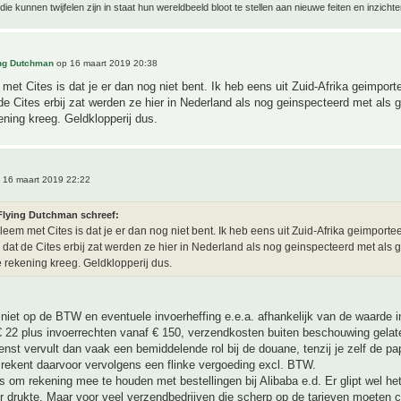
ie kunnen twijfelen zijn in staat hun wereldbeeld bloot te stellen aan nieuwe feiten en inzichte
ing Dutchman
op 16 maart 2019 20:38
met Cites is dat je er dan nog niet bent. Ik heb eens uit Zuid-Afrika geimport
e Cites erbij zat werden ze hier in Nederland als nog geinspecteerd met als g
ening kreeg. Geldklopperij dus.
 16 maart 2019 22:22
Flying Dutchman schreef:
leem met Cites is dat je er dan nog niet bent. Ik heb eens uit Zuid-Afrika geimporte
dat de Cites erbij zat werden ze hier in Nederland als nog geinspecteerd met als g
e rekening kreeg. Geldklopperij dus.
 niet op de BTW en eventuele invoerheffing e.e.a. afhankelijk van de waarde i
 22 plus invoerrechten vanaf € 150, verzendkosten buiten beschouwing gelat
nst vervult dan vaak een bemiddelende rol bij de douane, tenzij je zelf de pa
 rekent daarvoor vervolgens een flinke vergoeding excl. BTW.
ts om rekening mee te houden met bestellingen bij Alibaba e.d. Er glipt wel he
 drukte. Maar voor veel verzendbedrijven die scherp op de tarieven moeten c