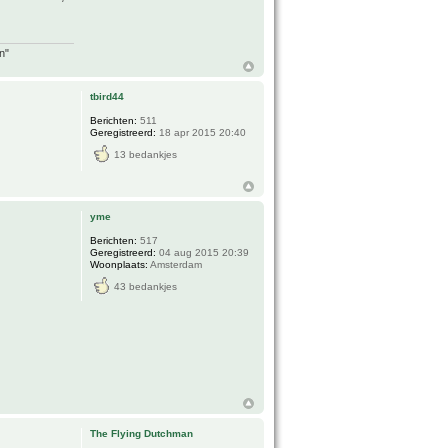
n"
tbird44
Berichten:
511
Geregistreerd:
18 apr 2015 20:40
13 bedankjes
yme
Berichten:
517
Geregistreerd:
04 aug 2015 20:39
Woonplaats:
Amsterdam
43 bedankjes
The Flying Dutchman