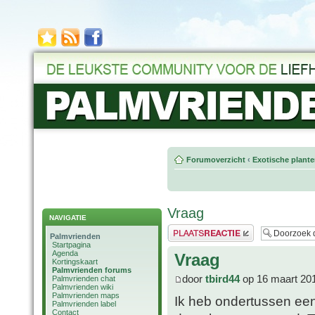
Forumoverzicht
‹
Exotische plant
Vraag
NAVIGATIE
Plaats een reactie
Palmvrienden
Startpagina
Agenda
Vraag
Kortingskaart
Palmvrienden forums
door
tbird44
op 16 maart 20
Palmvrienden chat
Palmvrienden wiki
Palmvrienden maps
Ik heb ondertussen een
Palmvrienden label
Contact