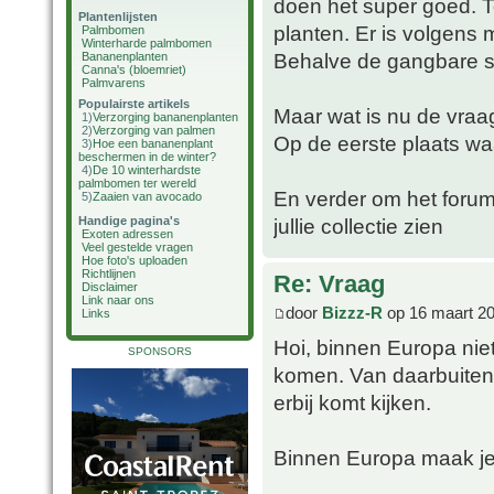
doen het super goed. To
Plantenlijsten
planten. Er is volgens 
Palmbomen
Winterharde palmbomen
Behalve de gangbare so
Bananenplanten
Canna's (bloemriet)
Palmvarens
Populairste artikels
Maar wat is nu de vraa
1)
Verzorging bananenplanten
2)
Verzorging van palmen
Op de eerste plaats wa
3)
Hoe een bananenplant
beschermen in de winter?
4)
De 10 winterhardste
palmbomen ter wereld
En verder om het forum 
5)
Zaaien van avocado
Handige pagina's
jullie collectie zien
Exoten adressen
Veel gestelde vragen
Hoe foto's uploaden
Richtlijnen
Re: Vraag
Disclaimer
Link naar ons
door
Bizzz-R
op 16 maart 20
Links
Hoi, binnen Europa nie
SPONSORS
komen. Van daarbuiten 
erbij komt kijken.
Binnen Europa maak je 