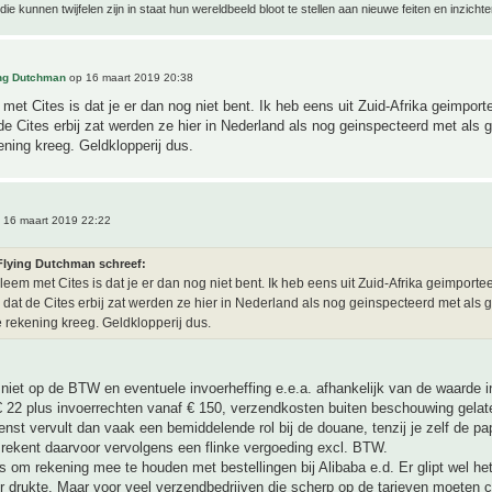
ie kunnen twijfelen zijn in staat hun wereldbeeld bloot te stellen aan nieuwe feiten en inzichte
ing Dutchman
op 16 maart 2019 20:38
met Cites is dat je er dan nog niet bent. Ik heb eens uit Zuid-Afrika geimport
e Cites erbij zat werden ze hier in Nederland als nog geinspecteerd met als g
ening kreeg. Geldklopperij dus.
 16 maart 2019 22:22
Flying Dutchman schreef:
leem met Cites is dat je er dan nog niet bent. Ik heb eens uit Zuid-Afrika geimporte
dat de Cites erbij zat werden ze hier in Nederland als nog geinspecteerd met als g
e rekening kreeg. Geldklopperij dus.
 niet op de BTW en eventuele invoerheffing e.e.a. afhankelijk van de waarde i
 22 plus invoerrechten vanaf € 150, verzendkosten buiten beschouwing gelat
nst vervult dan vaak een bemiddelende rol bij de douane, tenzij je zelf de pa
 rekent daarvoor vervolgens een flinke vergoeding excl. BTW.
ts om rekening mee te houden met bestellingen bij Alibaba e.d. Er glipt wel he
 drukte. Maar voor veel verzendbedrijven die scherp op de tarieven moeten c