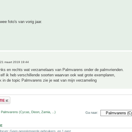
wee foto's van vorig jaar.
21 maart 2019 19:44
links en rechts wat verzamelaars van Palmvarens onder de palmvrienden.
elf ik heb verschillende soorten waarvan ook wat grote exemplaren,
 in de topic Palmvarens zie je wat van mijn verzameling
 Palmvarens (Cycas, Dioon, Zamia, ...)
Ga naar:
NE
 forum: Geen geregistreerde gebruikers. en 1 gast