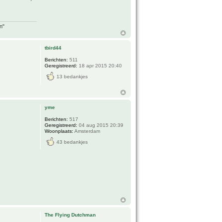
n"
tbird44
Berichten:
511
Geregistreerd:
18 apr 2015 20:40
13 bedankjes
yme
Berichten:
517
Geregistreerd:
04 aug 2015 20:39
Woonplaats:
Amsterdam
43 bedankjes
The Flying Dutchman