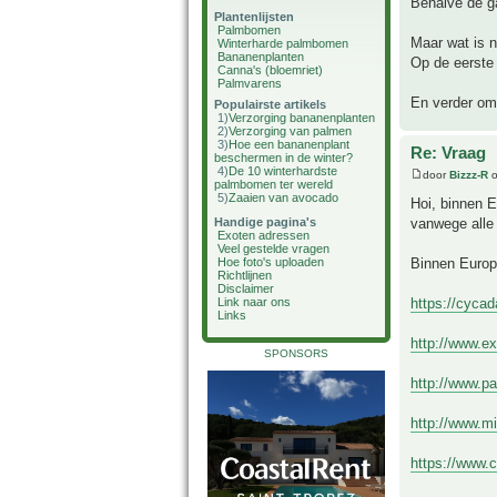
Behalve de ga
Plantenlijsten
Palmbomen
Maar wat is 
Winterharde palmbomen
Bananenplanten
Op de eerste 
Canna's (bloemriet)
Palmvarens
En verder om 
Populairste artikels
1)
Verzorging bananenplanten
2)
Verzorging van palmen
3)
Hoe een bananenplant
Re: Vraag
beschermen in de winter?
4)
De 10 winterhardste
door
Bizzz-R
o
palmbomen ter wereld
5)
Zaaien van avocado
Hoi, binnen 
vanwege alle 
Handige pagina's
Exoten adressen
Veel gestelde vragen
Binnen Europ
Hoe foto's uploaden
Richtlijnen
Disclaimer
https://cyca
Link naar ons
Links
http://www.e
SPONSORS
http://www.p
http://www.m
https://www.