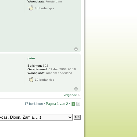
Woonplaats:
Amsterdam
43 bedankjes
peter
Berichten:
392
Geregistreerd:
09 dec 2008 20:18
Woonplaats:
arnhem nederland
19 bedankjes
Volgende
17 berichten •
Pagina
1
van
2
•
1
2