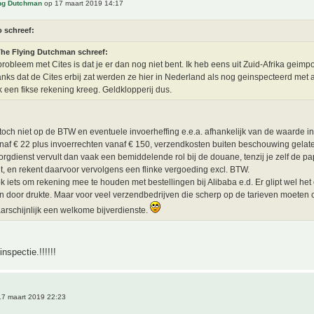
ing Dutchman
op 17 maart 2019 14:17
o schreef:
he Flying Dutchman schreef:
probleem met Cites is dat je er dan nog niet bent. Ik heb eens uit Zuid-Afrika geimp
nks dat de Cites erbij zat werden ze hier in Nederland als nog geinspecteerd met 
ik een fikse rekening kreeg. Geldklopperij dus.
 toch niet op de BTW en eventuele invoerheffing e.e.a. afhankelijk van de waarde in
af € 22 plus invoerrechten vanaf € 150, verzendkosten buiten beschouwing gelat
rgdienst vervult dan vaak een bemiddelende rol bij de douane, tenzij je zelf de pa
t, en rekent daarvoor vervolgens een flinke vergoeding excl. BTW.
ok iets om rekening mee te houden met bestellingen bij Alibaba e.d. Er glipt wel he
 door drukte. Maar voor veel verzendbedrijven die scherp op de tarieven moeten 
aarschijnlijk een welkome bijverdienste.
nspectie.!!!!!!
7 maart 2019 22:23