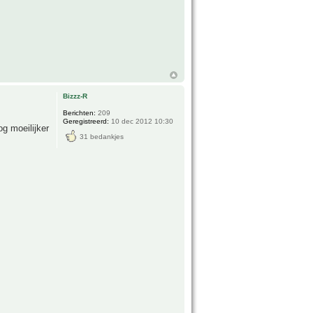
Bizzz-R
Berichten:
209
Geregistreerd:
10 dec 2012 10:30
g moeilijker
31 bedankjes