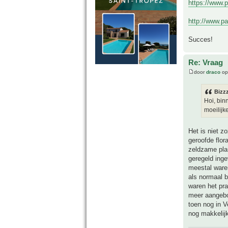
https://www.
http://www.pa
Succes!
Re: Vraag
door
draco
op
Bizz
Hoi, bin
moeilijk
Het is niet z
geroofde flo
zeldzame pla
geregeld inge
meestal waren
als normaal 
waren het pra
meer aangebod
toen nog in V
nog makkelijk