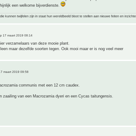
hijnlijk een welkome bijverdienste.
ie kunnen twijfelen zijn in staat hun wereldbeeld bloot te stellen aan nieuwe feiten en inzichte
p 17 maart 2019 08:14
hier verzamelaars van deze mooie plant.
lleen maar dezelfde soorten tegen. Ook mooi maar er is nog veel meer
7 maart 2019 09:58
Macrozamia communis met een 12 cm caudex.
n zaailing van een Macrozamia dyeri en een Cycas taitungensis.