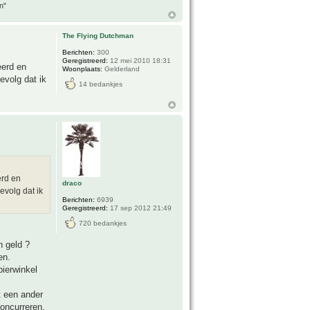
n"
The Flying Dutchman
Berichten:
300
Geregistreerd:
12 mei 2010 18:31
eerd en
Woonplaats:
Gelderland
evolg dat ik
14 bedankjes
erd en
draco
evolg dat ik
Berichten:
6939
Geregistreerd:
17 sep 2012 21:49
720 bedankjes
n geld ?
en.
pierwinkel
t een ander
oncurreren,