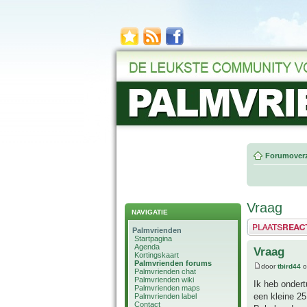
Forumoverz
Vraag
NAVIGATIE
Plaats een reactie
Palmvrienden
Startpagina
Agenda
Vraag
Kortingskaart
Palmvrienden forums
door
tbird44
o
Palmvrienden chat
Palmvrienden wiki
Ik heb ondert
Palmvrienden maps
een kleine 25
Palmvrienden label
Contact