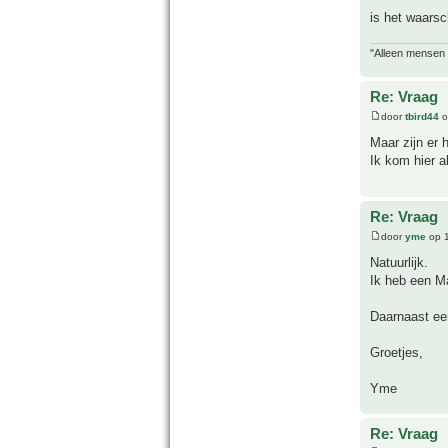
is het waarsc
"Alleen mensen d
Re: Vraag
door
tbird44
o
Maar zijn er 
Ik kom hier a
Re: Vraag
door
yme
op 1
Natuurlijk.
Ik heb een 
Daarnaast ee
Groetjes,
Yme
Re: Vraag