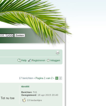
Help
Registreren
Inloggen
17 berichten •
Pagina
1
van
2
•
1
2
tbird44
Berichten:
511
Geregistreerd:
18 apr 2015 20:40
 Tot nu toe
13 bedankjes