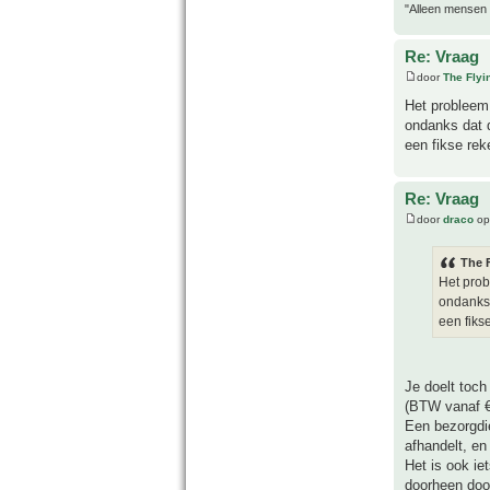
"Alleen mensen d
Re: Vraag
door
The Fly
Het probleem 
ondanks dat d
een fikse rek
Re: Vraag
door
draco
op
The 
Het prob
ondanks 
een fiks
Je doelt toch
(BTW vanaf €
Een bezorgdie
afhandelt, en
Het is ook ie
doorheen door