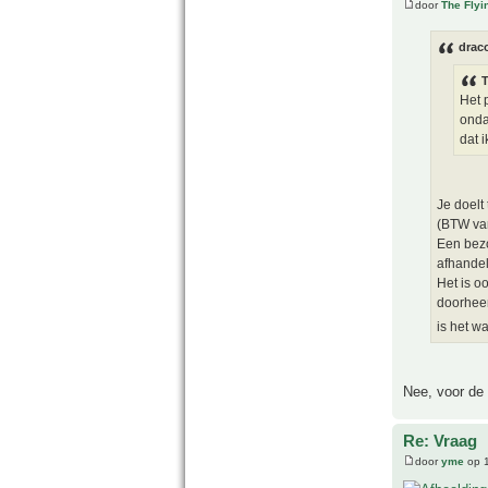
door
The Fly
drac
T
Het 
onda
dat 
Je doelt
(BTW van
Een bezo
afhandel
Het is o
doorheen
is het w
Nee, voor de i
Re: Vraag
door
yme
op 1