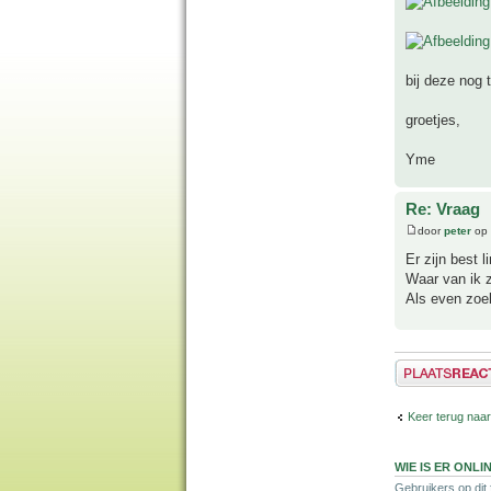
bij deze nog t
groetjes,
Yme
Re: Vraag
door
peter
op 
Er zijn best 
Waar van ik z
Als even zoek
Plaats een reactie
Keer terug naar
WIE IS ER ONLI
Gebruikers op dit