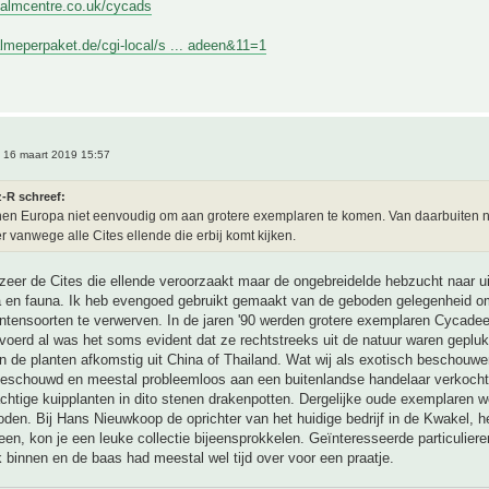
palmcentre.co.uk/cycads
lmeperpaket.de/cgi-local/s ... adeen&11=1
 16 maart 2019 15:57
z-R schreef:
nen Europa niet eenvoudig om aan grotere exemplaren te komen. Van daarbuiten 
er vanwege alle Cites ellende die erbij komt kijken.
ozeer de Cites die ellende veroorzaakt maar de ongebreidelde hebzucht naar ui
ra en fauna. Ik heb evengoed gebruikt gemaakt van de geboden gelegenheid o
ntensoorten te verwerven. In de jaren '90 werden grotere exemplaren Cycade
voerd al was het soms evident dat ze rechtstreeks uit de natuur waren geplu
 de planten afkomstig uit China of Thailand. Wat wij als exotisch beschouwe
beschouwd en meestal probleemloos aan een buitenlandse handelaar verkocht.
chtige kuipplanten in dito stenen drakenpotten. Dergelijke oude exemplaren w
en. Bij Hans Nieuwkoop de oprichter van het huidige bedrijf in de Kwakel, het
een, kon je een leuke collectie bijeensprokkelen. Geïnteresseerde particulie
 binnen en de baas had meestal wel tijd over voor een praatje.