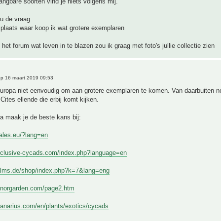
ngbare soorten vind je niets volgens mij.
nu de vraag
plaats waar koop ik wat grotere exemplaren
het forum wat leven in te blazen zou ik graag met foto's jullie collectie zien
p 16 maart 2019 09:53
Europa niet eenvoudig om aan grotere exemplaren te komen. Van daarbuiten no
Cites ellende die erbij komt kijken.
a maak je de beste kans bij:
dales.eu/?lang=en
xclusive-cycads.com/index.php?language=en
alms.de/shop/index.php?k=7&lang=eng
inorgarden.com/page2.htm
canarius.com/en/plants/exotics/cycads