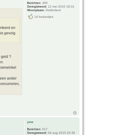
Berichten:
300
Geregistreerd:
12 mei 2010 18:31
Woonplaats:
Gelderland
14 bedankjes
orteerd en
als gevolg
 geld ?
en.
pierwinkel
t een ander
concurreren,
yme
Berichten:
517
Geregistreerd:
04 aug 2015 20:39