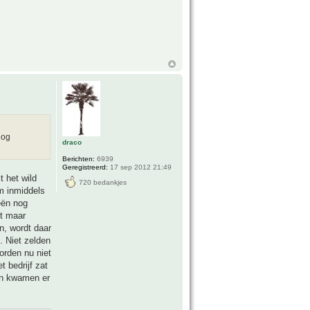
nog
draco
Berichten:
6939
Geregistreerd:
17 sep 2012 21:49
t het wild
720 bedankjes
m inmiddels
eën nog
kt maar
n, wordt daar
 Niet zelden
orden nu niet
 bedrijf zat
ren kwamen er