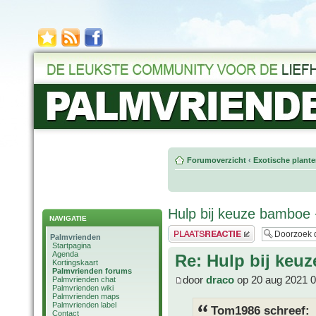
Forumoverzicht
‹
Exotische plant
Hulp bij keuze bamboe 
NAVIGATIE
Plaats een reactie
Palmvrienden
Startpagina
Agenda
Re: Hulp bij keu
Kortingskaart
Palmvrienden forums
door
draco
op 20 aug 2021 0
Palmvrienden chat
Palmvrienden wiki
Palmvrienden maps
Palmvrienden label
Tom1986 schreef:
Contact