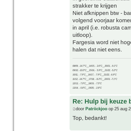
strakker te krijgen
Niet afknippen btw - b
volgend voorjaar kome
in april (i.e. robusta c
uitloop).
Fargesia word niet hog
halen dat niet eens.
08/09, -14.7°C__14/15, - 3.6°C__20/21, -9.1°C
09/10, -10.0°C__15/16, - 5.9°C__21/22, -5.2°C
10/11, - 7.9°C__16/17, - 7.9°C__21/22, -6.9°C
11/12, -14.7°C__17/18, - 8.3°C__22/23, -7.1°C
12/13, - 7.9°C__18/19, - 7.5°C
13/14, - 0.8°C__19/20, - 2.8°C
Re: Hulp bij keuze
door
Patriickjoo
op 25 aug 2
Top, bedankt!