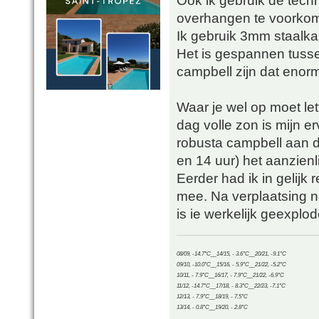
Ook ik gebruik de tec
overhangen te voorko
Ik gebruik 3mm staalka
Het is gespannen tusse
campbell zijn dat enor
Waar je wel op moet let
dag volle zon is mijn erv
robusta campbell aan d
en 14 uur) het aanzienl
Eerder had ik in gelijk 
mee. Na verplaatsing 
is ie werkelijk geexplo
08/09, -14.7°C__14/15, - 3.6°C__20/21, -9.1°C
09/10, -10.0°C__15/16, - 5.9°C__21/22, -5.2°C
10/11, - 7.9°C__16/17, - 7.9°C__21/22, -6.9°C
11/12, -14.7°C__17/18, - 8.3°C__22/23, -7.1°C
12/13, - 7.9°C__18/19, - 7.5°C
13/14, - 0.8°C__19/20, - 2.8°C