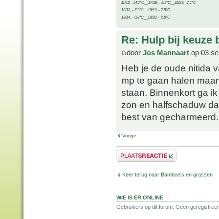
11/12, -14.7°C__17/18, - 8.3°C__22/23, -7.1°C
12/13, - 7.9°C__18/19, - 7.5°C
13/14, - 0.8°C__19/20, - 2.8°C
Re: Hulp bij keuze
door
Jos Mannaart
op 03 se
Heb je de oude nitida 
mp te gaan halen maar 
staan. Binnenkort ga ik
zon en halfschaduw da
best van gecharmeerd.
Vorige
Plaats een reactie
Keer terug naar Bamboe's en grassen
WIE IS ER ONLINE
Gebruikers op dit forum: Geen geregistreer