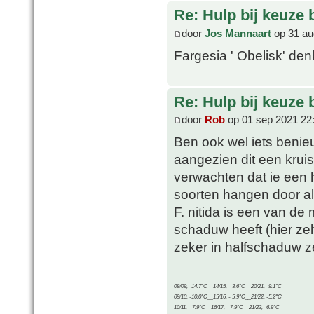
Re: Hulp bij keuze
door
Jos Mannaart
op 31 au
Fargesia ' Obelisk' denk
Re: Hulp bij keuze
door
Rob
op 01 sep 2021 22
Ben ook wel iets benieu
aangezien dit een kruis i
verwachten dat ie een 
soorten hangen door al
F. nitida is een van de
schaduw heeft (hier zel
zeker in halfschaduw z
08/09, -14.7°C__14/15, - 3.6°C__20/21, -9.1°C
09/10, -10.0°C__15/16, - 5.9°C__21/22, -5.2°C
10/11, - 7.9°C__16/17, - 7.9°C__21/22, -6.9°C