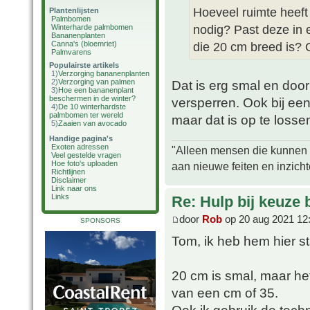
Hoeveel ruimte heeft
Plantenlijsten
Palmbomen
nodig? Past deze in 
Winterharde palmbomen
Bananenplanten
Canna's (bloemriet)
die 20 cm breed is? 
Palmvarens
Populairste artikels
1)
Verzorging bananenplanten
2)
Verzorging van palmen
Dat is erg smal en do
3)
Hoe een bananenplant
beschermen in de winter?
versperren. Ook bij ee
4)
De 10 winterhardste
palmbomen ter wereld
maar dat is op te losse
5)
Zaaien van avocado
Handige pagina's
Exoten adressen
"Alleen mensen die kunnen tw
Veel gestelde vragen
Hoe foto's uploaden
aan nieuwe feiten en inzich
Richtlijnen
Disclaimer
Link naar ons
Links
Re: Hulp bij keuze
door
Rob
op 20 aug 2021 12
SPONSORS
Tom, ik heb hem hier s
20 cm is smal, maar het
van een cm of 35.