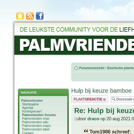
Forumoverzicht
‹
Exotische plant
Hulp bij keuze bamboe 
NAVIGATIE
Plaats een reactie
Palmvrienden
Startpagina
Agenda
Re: Hulp bij keu
Kortingskaart
Palmvrienden forums
door
draco
op 20 aug 2021 0
Palmvrienden chat
Palmvrienden wiki
Palmvrienden maps
Palmvrienden label
Tom1986 schreef:
Contact