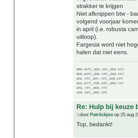
strakker te krijgen
Niet afknippen btw - b
volgend voorjaar kome
in april (i.e. robusta c
uitloop).
Fargesia word niet hog
halen dat niet eens.
08/09, -14.7°C__14/15, - 3.6°C__20/21, -9.1°C
09/10, -10.0°C__15/16, - 5.9°C__21/22, -5.2°C
10/11, - 7.9°C__16/17, - 7.9°C__21/22, -6.9°C
11/12, -14.7°C__17/18, - 8.3°C__22/23, -7.1°C
12/13, - 7.9°C__18/19, - 7.5°C
13/14, - 0.8°C__19/20, - 2.8°C
Re: Hulp bij keuze
door
Patriickjoo
op 25 aug 2
Top, bedankt!