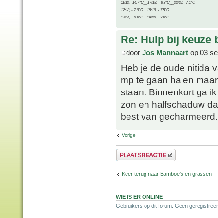
11/12, -14.7°C__17/18, - 8.3°C__22/23, -7.1°C
12/13, - 7.9°C__18/19, - 7.5°C
13/14, - 0.8°C__19/20, - 2.8°C
Re: Hulp bij keuze
door
Jos Mannaart
op 03 se
Heb je de oude nitida 
mp te gaan halen maar 
staan. Binnenkort ga ik
zon en halfschaduw da
best van gecharmeerd.
Vorige
Plaats een reactie
Keer terug naar Bamboe's en grassen
WIE IS ER ONLINE
Gebruikers op dit forum: Geen geregistreer