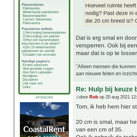
Hoeveel ruimte heeft
Plantenlijsten
Palmbomen
nodig? Past deze in 
Winterharde palmbomen
Bananenplanten
Canna's (bloemriet)
die 20 cm breed is? 
Palmvarens
Populairste artikels
1)
Verzorging bananenplanten
2)
Verzorging van palmen
Dat is erg smal en do
3)
Hoe een bananenplant
beschermen in de winter?
versperren. Ook bij ee
4)
De 10 winterhardste
palmbomen ter wereld
maar dat is op te losse
5)
Zaaien van avocado
Handige pagina's
Exoten adressen
"Alleen mensen die kunnen tw
Veel gestelde vragen
Hoe foto's uploaden
aan nieuwe feiten en inzich
Richtlijnen
Disclaimer
Link naar ons
Links
Re: Hulp bij keuze
door
Rob
op 20 aug 2021 12
SPONSORS
Tom, ik heb hem hier s
20 cm is smal, maar het
van een cm of 35.