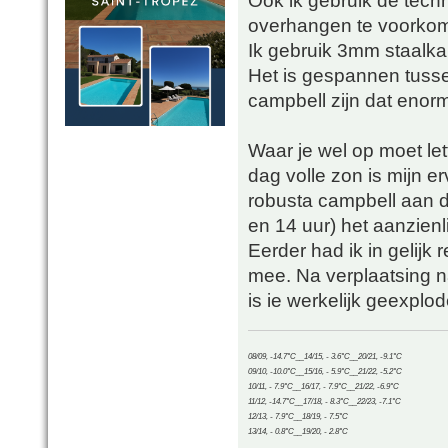
Ook ik gebruik de tec
overhangen te voorko
Ik gebruik 3mm staalka
Het is gespannen tusse
campbell zijn dat enor
Waar je wel op moet let
dag volle zon is mijn erv
robusta campbell aan d
en 14 uur) het aanzienl
Eerder had ik in gelijk 
mee. Na verplaatsing 
is ie werkelijk geexplo
08/09, -14.7°C__14/15, - 3.6°C__20/21, -9.1°C
09/10, -10.0°C__15/16, - 5.9°C__21/22, -5.2°C
10/11, - 7.9°C__16/17, - 7.9°C__21/22, -6.9°C
11/12, -14.7°C__17/18, - 8.3°C__22/23, -7.1°C
12/13, - 7.9°C__18/19, - 7.5°C
13/14, - 0.8°C__19/20, - 2.8°C