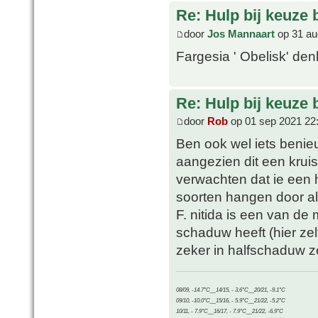
Re: Hulp bij keuze
door
Jos Mannaart
op 31 au
Fargesia ' Obelisk' denk
Re: Hulp bij keuze
door
Rob
op 01 sep 2021 22
Ben ook wel iets benieu
aangezien dit een kruis i
verwachten dat ie een 
soorten hangen door al
F. nitida is een van de
schaduw heeft (hier zel
zeker in halfschaduw z
08/09, -14.7°C__14/15, - 3.6°C__20/21, -9.1°C
09/10, -10.0°C__15/16, - 5.9°C__21/22, -5.2°C
10/11, - 7.9°C__16/17, - 7.9°C__21/22, -6.9°C