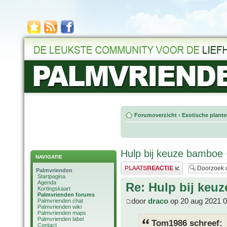
Forumoverzicht
‹
Exotische plant
Hulp bij keuze bamboe 
NAVIGATIE
Plaats een reactie
Palmvrienden
Startpagina
Agenda
Re: Hulp bij keu
Kortingskaart
Palmvrienden forums
door
draco
op 20 aug 2021 0
Palmvrienden chat
Palmvrienden wiki
Palmvrienden maps
Palmvrienden label
Tom1986 schreef:
Contact