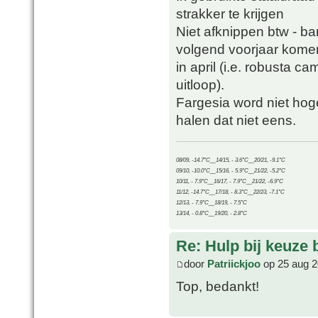
strakker te krijgen
Niet afknippen btw - b
volgend voorjaar kome
in april (i.e. robusta c
uitloop).
Fargesia word niet hog
halen dat niet eens.
08/09, -14.7°C__14/15, - 3.6°C__20/21, -9.1°C
09/10, -10.0°C__15/16, - 5.9°C__21/22, -5.2°C
10/11, - 7.9°C__16/17, - 7.9°C__21/22, -6.9°C
11/12, -14.7°C__17/18, - 8.3°C__22/23, -7.1°C
12/13, - 7.9°C__18/19, - 7.5°C
13/14, - 0.8°C__19/20, - 2.8°C
Re: Hulp bij keuze
door
Patriickjoo
op 25 aug 2
Top, bedankt!