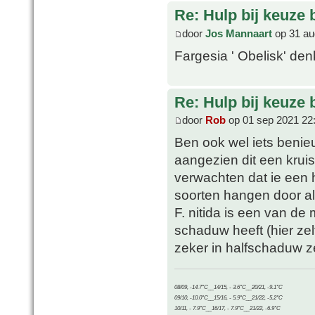
Re: Hulp bij keuze
door
Jos Mannaart
op 31 au
Fargesia ' Obelisk' denk
Re: Hulp bij keuze
door
Rob
op 01 sep 2021 22
Ben ook wel iets benieu
aangezien dit een kruis i
verwachten dat ie een 
soorten hangen door al
F. nitida is een van de
schaduw heeft (hier zel
zeker in halfschaduw z
08/09, -14.7°C__14/15, - 3.6°C__20/21, -9.1°C
09/10, -10.0°C__15/16, - 5.9°C__21/22, -5.2°C
10/11, - 7.9°C__16/17, - 7.9°C__21/22, -6.9°C