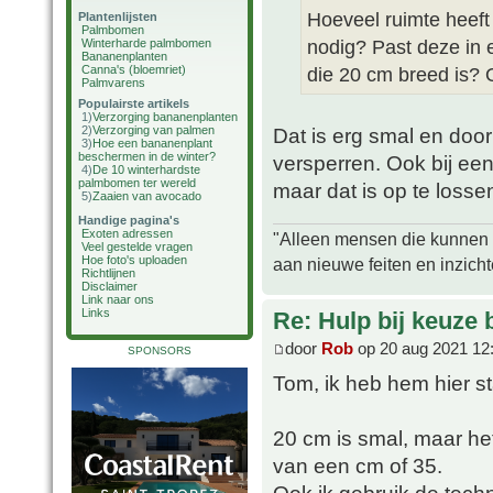
Hoeveel ruimte heeft
Plantenlijsten
Palmbomen
nodig? Past deze in 
Winterharde palmbomen
Bananenplanten
Canna's (bloemriet)
die 20 cm breed is? 
Palmvarens
Populairste artikels
1)
Verzorging bananenplanten
2)
Verzorging van palmen
Dat is erg smal en do
3)
Hoe een bananenplant
beschermen in de winter?
versperren. Ook bij ee
4)
De 10 winterhardste
palmbomen ter wereld
maar dat is op te losse
5)
Zaaien van avocado
Handige pagina's
Exoten adressen
"Alleen mensen die kunnen tw
Veel gestelde vragen
Hoe foto's uploaden
aan nieuwe feiten en inzich
Richtlijnen
Disclaimer
Link naar ons
Links
Re: Hulp bij keuze
door
Rob
op 20 aug 2021 12
SPONSORS
Tom, ik heb hem hier s
20 cm is smal, maar het
van een cm of 35.