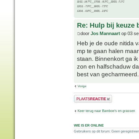
11/12, -14.7°C__17/18, - 8.3°C__22/23, -7.1°C
12/13, - 7.9°C__18/19, - 7.5°C
13/14, - 0.8°C__19/20, - 2.8°C
Re: Hulp bij keuze
door
Jos Mannaart
op 03 se
Heb je de oude nitida 
mp te gaan halen maar 
staan. Binnenkort ga ik
zon en halfschaduw da
best van gecharmeerd.
Vorige
Plaats een reactie
Keer terug naar Bamboe's en grassen
WIE IS ER ONLINE
Gebruikers op dit forum: Geen geregistreer