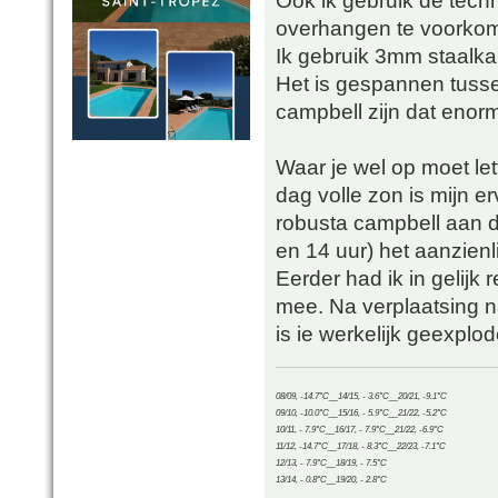
Ook ik gebruik de tec
overhangen te voorko
Ik gebruik 3mm staalka
Het is gespannen tusse
campbell zijn dat enor
Waar je wel op moet let
dag volle zon is mijn erv
robusta campbell aan d
en 14 uur) het aanzienl
Eerder had ik in gelijk 
mee. Na verplaatsing 
is ie werkelijk geexplo
08/09, -14.7°C__14/15, - 3.6°C__20/21, -9.1°C
09/10, -10.0°C__15/16, - 5.9°C__21/22, -5.2°C
10/11, - 7.9°C__16/17, - 7.9°C__21/22, -6.9°C
11/12, -14.7°C__17/18, - 8.3°C__22/23, -7.1°C
12/13, - 7.9°C__18/19, - 7.5°C
13/14, - 0.8°C__19/20, - 2.8°C