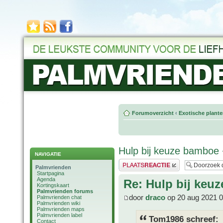
Forumoverzicht
‹
Exotische plant
Hulp bij keuze bamboe 
NAVIGATIE
Plaats een reactie
Palmvrienden
Startpagina
Agenda
Re: Hulp bij keu
Kortingskaart
Palmvrienden forums
door
draco
op 20 aug 2021 0
Palmvrienden chat
Palmvrienden wiki
Palmvrienden maps
Palmvrienden label
Tom1986 schreef:
Contact