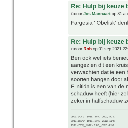
Re: Hulp bij keuze
door
Jos Mannaart
op 31 au
Fargesia ' Obelisk' denk
Re: Hulp bij keuze
door
Rob
op 01 sep 2021 22
Ben ook wel iets benieu
aangezien dit een kruis i
verwachten dat ie een 
soorten hangen door al
F. nitida is een van de
schaduw heeft (hier zel
zeker in halfschaduw z
08/09, -14.7°C__14/15, - 3.6°C__20/21, -9.1°C
09/10, -10.0°C__15/16, - 5.9°C__21/22, -5.2°C
10/11, - 7.9°C__16/17, - 7.9°C__21/22, -6.9°C