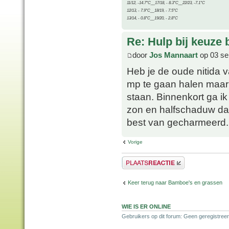
11/12, -14.7°C__17/18, - 8.3°C__22/23, -7.1°C
12/13, - 7.9°C__18/19, - 7.5°C
13/14, - 0.8°C__19/20, - 2.8°C
Re: Hulp bij keuze
door
Jos Mannaart
op 03 se
Heb je de oude nitida 
mp te gaan halen maar 
staan. Binnenkort ga ik
zon en halfschaduw da
best van gecharmeerd.
Vorige
Plaats een reactie
Keer terug naar Bamboe's en grassen
WIE IS ER ONLINE
Gebruikers op dit forum: Geen geregistreer