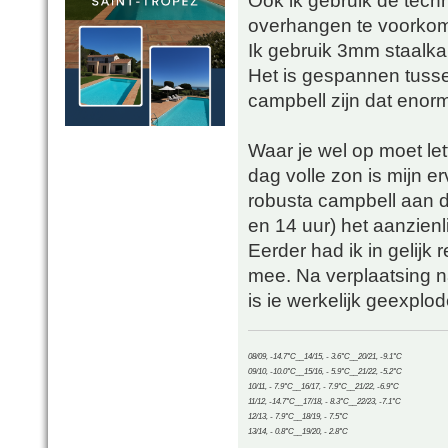
Ook ik gebruik de tec
overhangen te voorko
Ik gebruik 3mm staalka
Het is gespannen tusse
campbell zijn dat enor
Waar je wel op moet let
dag volle zon is mijn erv
robusta campbell aan d
en 14 uur) het aanzienl
Eerder had ik in gelijk 
mee. Na verplaatsing 
is ie werkelijk geexplo
08/09, -14.7°C__14/15, - 3.6°C__20/21, -9.1°C
09/10, -10.0°C__15/16, - 5.9°C__21/22, -5.2°C
10/11, - 7.9°C__16/17, - 7.9°C__21/22, -6.9°C
11/12, -14.7°C__17/18, - 8.3°C__22/23, -7.1°C
12/13, - 7.9°C__18/19, - 7.5°C
13/14, - 0.8°C__19/20, - 2.8°C