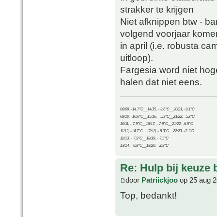
strakker te krijgen
Niet afknippen btw - b
volgend voorjaar kome
in april (i.e. robusta c
uitloop).
Fargesia word niet hog
halen dat niet eens.
08/09, -14.7°C__14/15, - 3.6°C__20/21, -9.1°C
09/10, -10.0°C__15/16, - 5.9°C__21/22, -5.2°C
10/11, - 7.9°C__16/17, - 7.9°C__21/22, -6.9°C
11/12, -14.7°C__17/18, - 8.3°C__22/23, -7.1°C
12/13, - 7.9°C__18/19, - 7.5°C
13/14, - 0.8°C__19/20, - 2.8°C
Re: Hulp bij keuze
door
Patriickjoo
op 25 aug 2
Top, bedankt!