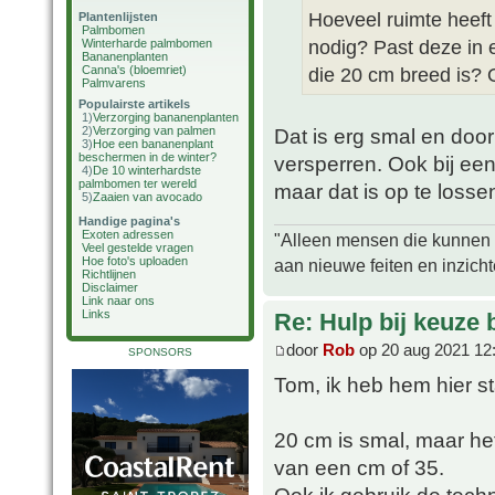
Hoeveel ruimte heeft
Plantenlijsten
Palmbomen
nodig? Past deze in 
Winterharde palmbomen
Bananenplanten
Canna's (bloemriet)
die 20 cm breed is? 
Palmvarens
Populairste artikels
1)
Verzorging bananenplanten
2)
Verzorging van palmen
Dat is erg smal en do
3)
Hoe een bananenplant
beschermen in de winter?
versperren. Ook bij ee
4)
De 10 winterhardste
palmbomen ter wereld
maar dat is op te losse
5)
Zaaien van avocado
Handige pagina's
Exoten adressen
"Alleen mensen die kunnen tw
Veel gestelde vragen
Hoe foto's uploaden
aan nieuwe feiten en inzich
Richtlijnen
Disclaimer
Link naar ons
Links
Re: Hulp bij keuze
door
Rob
op 20 aug 2021 12
SPONSORS
Tom, ik heb hem hier s
20 cm is smal, maar het
van een cm of 35.