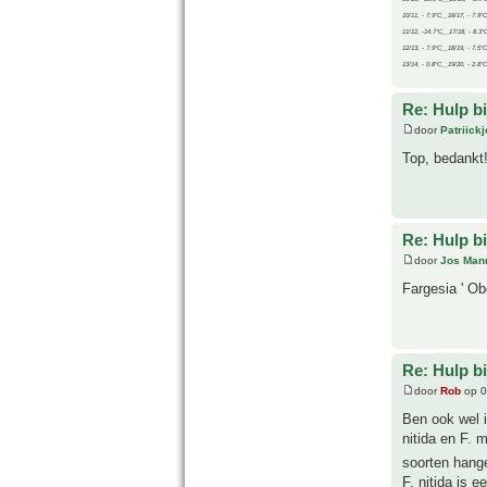
10/11, - 7.9°C__16/17, - 7.9°
11/12, -14.7°C__17/18, - 8.3°
12/13, - 7.9°C__18/19, - 7.5°C
13/14, - 0.8°C__19/20, - 2.8°C
Re: Hulp b
door
Patriick
Top, bedankt
Re: Hulp b
door
Jos Man
Fargesia ' Ob
Re: Hulp b
door
Rob
op 0
Ben ook wel i
nitida en F. 
soorten hange
F. nitida is 