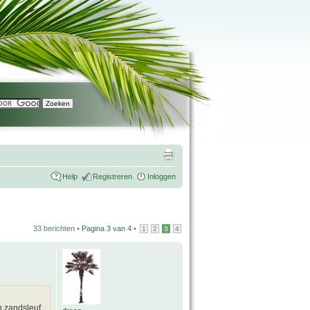
Help
Registreren
Inloggen
33 berichten •
Pagina
3
van
4
•
1
2
3
4
n zandsleuf