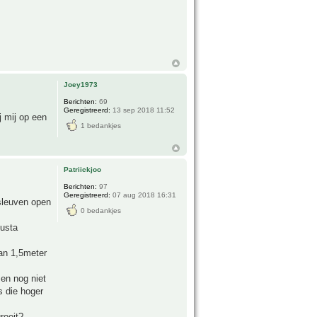
Joey1973
Berichten:
69
Geregistreerd:
13 sep 2018 11:52
j mij op een
1 bedankjes
Patriickjoo
Berichten:
97
Geregistreerd:
07 aug 2018 16:31
 sleuven open
0 bedankjes
busta
van 1,5meter
 en nog niet
s die hoger
roeit?