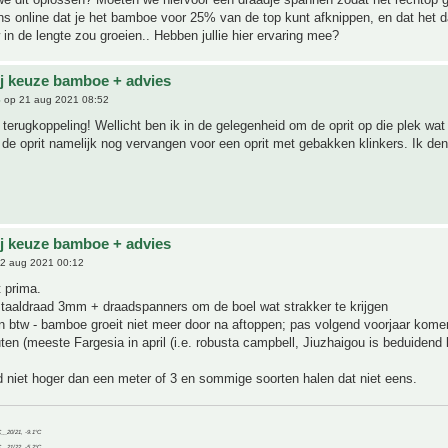
s online dat je het bamboe voor 25% van de top kunt afknippen, en dat het 
in de lengte zou groeien.. Hebben jullie hier ervaring mee?
ij keuze bamboe + advies
6
op 21 aug 2021 08:52
terugkoppeling! Wellicht ben ik in de gelegenheid om de oprit op die plek wat
de oprit namelijk nog vervangen voor een oprit met gebakken klinkers. Ik den
.
ij keuze bamboe + advies
2 aug 2021 00:12
 prima.
staaldraad 3mm + draadspanners om de boel wat strakker te krijgen
n btw - bamboe groeit niet meer door na aftoppen; pas volgend voorjaar kome
en (meeste Fargesia in april (i.e. robusta campbell, Jiuzhaigou is beduidend 
 niet hoger dan een meter of 3 en sommige soorten halen dat niet eens.
C__20/21, -9.1°C
C__21/22, -5.2°C