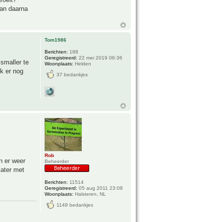
dan daarna
Tom1986
Berichten:
188
Geregistreerd:
22 mei 2019 06:36
 smaller te
Woonplaats:
Helden
k er nog
37 bedankjes
Rob
n er weer
Beheerder
later met
Berichten:
11514
Geregistreerd:
05 aug 2011 23:08
Woonplaats:
Halsteren, NL
1149 bedankjes