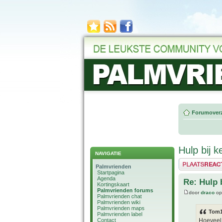
Forumoverz
Hulp bij 
NAVIGATIE
Plaats een reactie
Palmvrienden
Startpagina
Agenda
Re: Hulp 
Kortingskaart
Palmvrienden forums
door
draco
op
Palmvrienden chat
Palmvrienden wiki
Palmvrienden maps
Tom1
Palmvrienden label
Contact
Hoeveel 