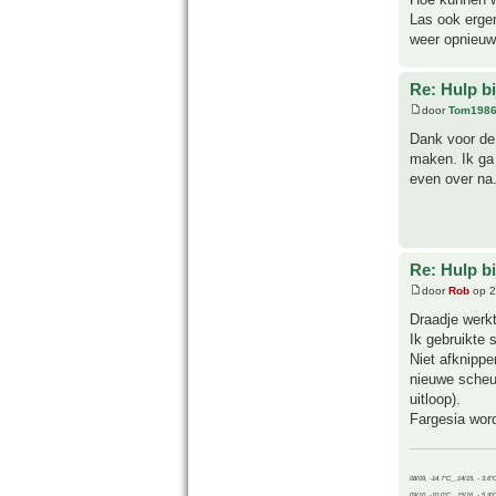
Las ook ergen
weer opnieuw 
Re: Hulp b
door
Tom198
Dank voor de 
maken. Ik ga 
even over na
Re: Hulp b
door
Rob
op 2
Draadje werkt
Ik gebruikte 
Niet afknippe
nieuwe scheut
uitloop).
Fargesia word
08/09, -14.7°C__14/15, - 3.6°
09/10, -10.0°C__15/16, - 5.9°