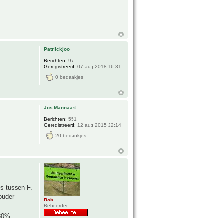
Patriickjoo
Berichten:
97
Geregistreerd:
07 aug 2018 16:31
0 bedankjes
Jos Mannaart
Berichten:
551
Geregistreerd:
12 aug 2015 22:14
20 bedankjes
is tussen F.
 ouder
Rob
Beheerder
 80%