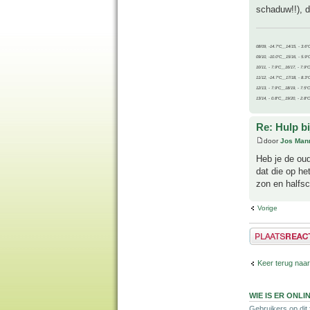
schaduw!!), d
08/09, -14.7°C__14/15, - 3.6°
09/10, -10.0°C__15/16, - 5.9°
10/11, - 7.9°C__16/17, - 7.9°
11/12, -14.7°C__17/18, - 8.3°
12/13, - 7.9°C__18/19, - 7.5°C
13/14, - 0.8°C__19/20, - 2.8°C
Re: Hulp b
door
Jos Man
Heb je de oud
dat die op he
zon en halfs
Vorige
Plaats een reactie
Keer terug naa
WIE IS ER ONLI
Gebruikers op dit