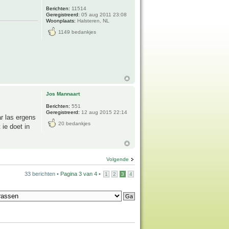
Berichten:
11514
Geregistreerd:
05 aug 2011 23:08
Woonplaats:
Halsteren, NL
1149 bedankjes
Jos Mannaart
Berichten:
551
Geregistreerd:
12 aug 2015 22:14
r las ergens
20 bedankjes
 ie doet in
Volgende
33 berichten •
Pagina
3
van
4
•
1
2
3
4