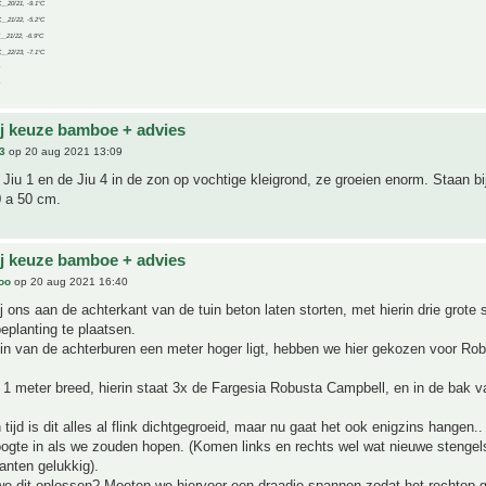
C__20/21, -9.1°C
C__21/22, -5.2°C
C__21/22, -6.9°C
C__22/23, -7.1°C
ij keuze bamboe + advies
3
op 20 aug 2021 13:09
 Jiu 1 en de Jiu 4 in de zon op vochtige kleigrond, ze groeien enorm. Staan bi
0 a 50 cm.
ij keuze bamboe + advies
joo
op 20 aug 2021 16:40
j ons aan de achterkant van de tuin beton laten storten, met hierin drie grote
eplanting te plaatsen.
in van de achterburen een meter hoger ligt, hebben we hier gekozen voor Ro
 1 meter breed, hierin staat 3x de Fargesia Robusta Campbell, en in de bak 
tijd is dit alles al flink dichtgegroeid, maar nu gaat het ook enigzins hangen..
ogte in als we zouden hopen. (Komen links en rechts wel wat nieuwe stengel
lanten gelukkig).
e dit oplossen? Moeten we hiervoor een draadje spannen zodat het rechtop g