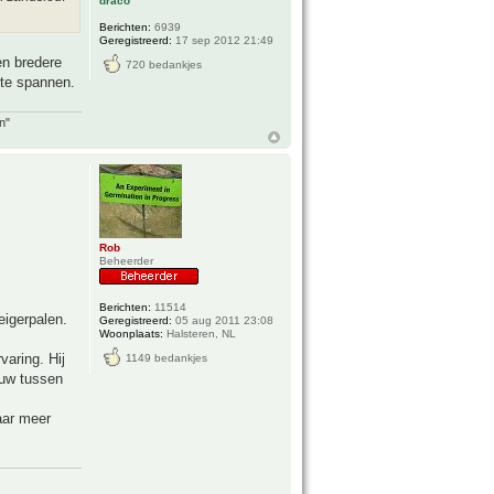
draco
Berichten:
6939
Geregistreerd:
17 sep 2012 21:49
en bredere
720 bedankjes
 te spannen.
n"
Rob
Beheerder
Berichten:
11514
eigerpalen.
Geregistreerd:
05 aug 2011 23:08
Woonplaats:
Halsteren, NL
varing. Hij
1149 bedankjes
duw tussen
aar meer