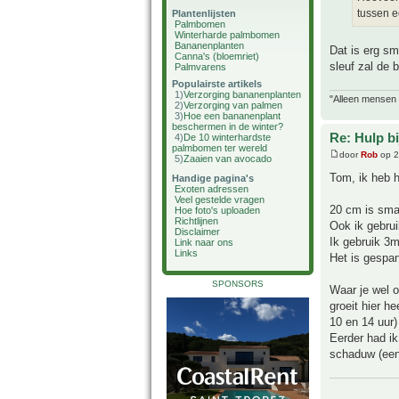
tussen e
Plantenlijsten
Palmbomen
Winterharde palmbomen
Bananenplanten
Dat is erg s
Canna's (bloemriet)
sleuf zal de 
Palmvarens
Populairste artikels
1)
Verzorging bananenplanten
"Alleen mensen d
2)
Verzorging van palmen
3)
Hoe een bananenplant
beschermen in de winter?
Re: Hulp b
4)
De 10 winterhardste
palmbomen ter wereld
door
Rob
op 2
5)
Zaaien van avocado
Tom, ik heb h
Handige pagina's
Exoten adressen
Veel gestelde vragen
20 cm is smal
Hoe foto's uploaden
Richtlijnen
Ook ik gebru
Disclaimer
Ik gebruik 3m
Link naar ons
Links
Het is gespan
SPONSORS
Waar je wel o
groeit hier h
10 en 14 uur)
Eerder had ik
schaduw (een 