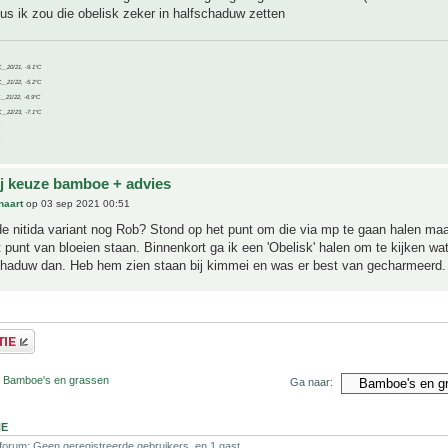
us ik zou die obelisk zeker in halfschaduw zetten
C__20/21, -9.1°C
C__21/22, -5.2°C
C__21/22, -6.9°C
C__22/23, -7.1°C
ij keuze bamboe + advies
naart
op 03 sep 2021 00:51
e nitida variant nog Rob? Stond op het punt om die via mp te gaan halen maa
t punt van bloeien staan. Binnenkort ga ik een 'Obelisk' halen om te kijken wat
chaduw dan. Heb hem zien staan bij kimmei en was er best van gecharmeerd.
r Bamboe's en grassen
Ga naar:
NE
 forum: Geen geregistreerde gebruikers. en 1 gast