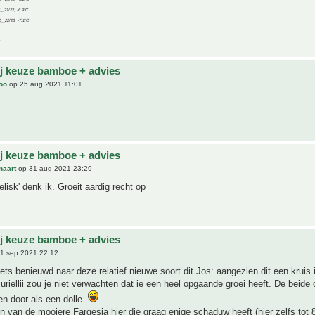
C__21/22, -6.9°C
C__22/23, -7.1°C
ij keuze bamboe + advies
joo
op 25 aug 2021 11:01
!
ij keuze bamboe + advies
naart
op 31 aug 2021 23:29
elisk' denk ik. Groeit aardig recht op
ij keuze bamboe + advies
1 sep 2021 22:12
ets benieuwd naar deze relatief nieuwe soort dit Jos: aangezien dit een kruis 
muriellii zou je niet verwachten dat ie een heel opgaande groei heeft. De beide
n door als een dolle.
een van de mooiere Fargesia hier die graag enige schaduw heeft (hier zelfs tot