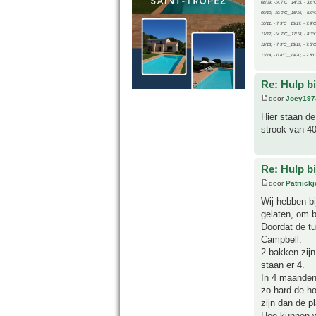
08/09, -14.7°C__14/15, - 3.6°
09/10, -10.0°C__15/16, - 5.9°
10/11, - 7.9°C__16/17, - 7.9°
11/12, -14.7°C__17/18, - 8.3°
12/13, - 7.9°C__18/19, - 7.5°C
13/14, - 0.8°C__19/20, - 2.8°C
Re: Hulp b
door
Joey197
Hier staan de
strook van 4
Re: Hulp b
door
Patriick
Wij hebben bi
gelaten, om b
Doordat de tu
Campbell.
2 bakken zijn
staan er 4.
In 4 maanden 
zo hard de ho
zijn dan de p
Hoe kunnen w