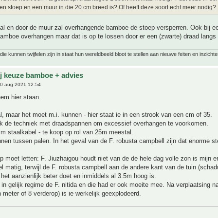
en stoep en een muur in die 20 cm breed is? Of heeft deze soort echt meer nodig?
mal en door de muur zal overhangende bamboe de stoep versperren. Ook bij e
bamboe overhangen maar dat is op te lossen door er een (zwarte) draad langs
ie kunnen twijfelen zijn in staat hun wereldbeeld bloot te stellen aan nieuwe feiten en inzichte
ij keuze bamboe + advies
0 aug 2021 12:54
em hier staan.
, maar het moet m.i. kunnen - hier staat ie in een strook van een cm of 35.
ik de techniek met draadspannen om excessief overhangen te voorkomen.
m staalkabel - te koop op rol van 25m meestal.
nen tussen palen. In het geval van de F. robusta campbell zijn dat enorme st
p moet letten: F. Jiuzhaigou houdt niet van de de hele dag volle zon is mijn er
eel matig, terwijl de F. robusta campbell aan de andere kant van de tuin (scha
 het aanzienlijk beter doet en inmiddels al 3.5m hoog is.
 in gelijk regime de F. nitida en die had er ook moeite mee. Na verplaatsing n
meter of 8 verderop) is ie werkelijk geexplodeerd.