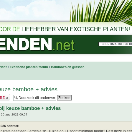
icht
‹
Exotische planten forum
‹
Bamboe's en grassen
keuze bamboe + advies
bij keuze bamboe + advies
 20 aug 2021 09:57
986 schreef:
ruimte heeft een Fargesia sp. Jiuzhaigou 1 soort minimaal nodig? Past deze in ee