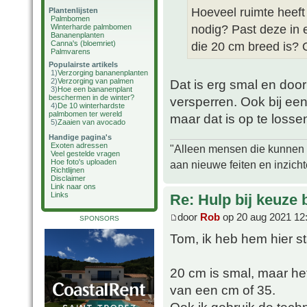
Hoeveel ruimte heeft
Plantenlijsten
Palmbomen
nodig? Past deze in 
Winterharde palmbomen
Bananenplanten
Canna's (bloemriet)
die 20 cm breed is? 
Palmvarens
Populairste artikels
1)
Verzorging bananenplanten
2)
Verzorging van palmen
Dat is erg smal en do
3)
Hoe een bananenplant
beschermen in de winter?
versperren. Ook bij ee
4)
De 10 winterhardste
palmbomen ter wereld
maar dat is op te losse
5)
Zaaien van avocado
Handige pagina's
Exoten adressen
"Alleen mensen die kunnen tw
Veel gestelde vragen
Hoe foto's uploaden
aan nieuwe feiten en inzich
Richtlijnen
Disclaimer
Link naar ons
Links
Re: Hulp bij keuze
door
Rob
op 20 aug 2021 12
SPONSORS
Tom, ik heb hem hier s
20 cm is smal, maar het
van een cm of 35.