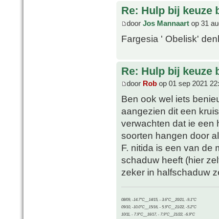
Re: Hulp bij keuze
door
Jos Mannaart
op 31 au
Fargesia ' Obelisk' denk
Re: Hulp bij keuze
door
Rob
op 01 sep 2021 22
Ben ook wel iets benieu
aangezien dit een kruis i
verwachten dat ie een 
soorten hangen door al
F. nitida is een van de
schaduw heeft (hier zel
zeker in halfschaduw z
08/09, -14.7°C__14/15, - 3.6°C__20/21, -9.1°C
09/10, -10.0°C__15/16, - 5.9°C__21/22, -5.2°C
10/11, - 7.9°C__16/17, - 7.9°C__21/22, -6.9°C