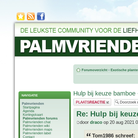
Forumoverzicht
‹
Exotische plant
Hulp bij keuze bamboe 
NAVIGATIE
Plaats een reactie
Palmvrienden
Startpagina
Agenda
Re: Hulp bij keu
Kortingskaart
Palmvrienden forums
door
draco
op 20 aug 2021 0
Palmvrienden chat
Palmvrienden wiki
Palmvrienden maps
Palmvrienden label
Tom1986 schreef:
Contact