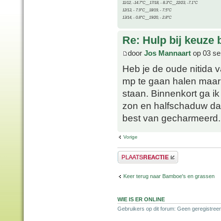
11/12, -14.7°C__17/18, - 8.3°C__22/23, -7.1°C
12/13, - 7.9°C__18/19, - 7.5°C
13/14, - 0.8°C__19/20, - 2.8°C
Re: Hulp bij keuze
door
Jos Mannaart
op 03 se
Heb je de oude nitida 
mp te gaan halen maar 
staan. Binnenkort ga ik
zon en halfschaduw da
best van gecharmeerd.
Vorige
Plaats een reactie
Keer terug naar Bamboe's en grassen
WIE IS ER ONLINE
Gebruikers op dit forum: Geen geregistreer