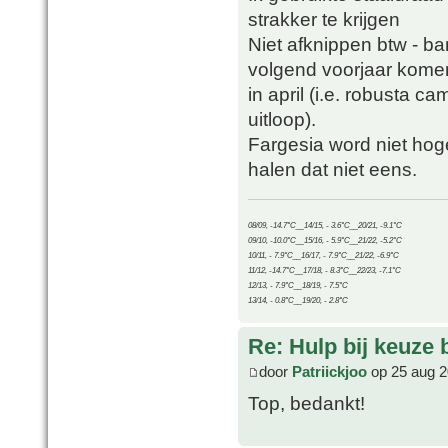
strakker te krijgen
Niet afknippen btw - b
volgend voorjaar kome
in april (i.e. robusta c
uitloop).
Fargesia word niet hog
halen dat niet eens.
08/09, -14.7°C__14/15, - 3.6°C__20/21, -9.1°C
09/10, -10.0°C__15/16, - 5.9°C__21/22, -5.2°C
10/11, - 7.9°C__16/17, - 7.9°C__21/22, -6.9°C
11/12, -14.7°C__17/18, - 8.3°C__22/23, -7.1°C
12/13, - 7.9°C__18/19, - 7.5°C
13/14, - 0.8°C__19/20, - 2.8°C
Re: Hulp bij keuze
door
Patriickjoo
op 25 aug 2
Top, bedankt!