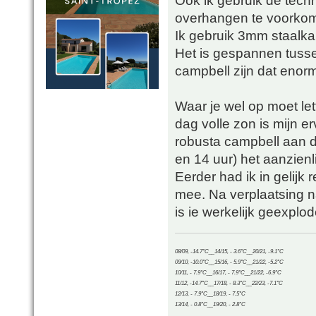
Ook ik gebruik de tec
overhangen te voorko
Ik gebruik 3mm staalka
Het is gespannen tusse
campbell zijn dat enor
Waar je wel op moet let
dag volle zon is mijn erv
robusta campbell aan d
en 14 uur) het aanzienl
Eerder had ik in gelijk 
mee. Na verplaatsing 
is ie werkelijk geexplo
08/09, -14.7°C__14/15, - 3.6°C__20/21, -9.1°C
09/10, -10.0°C__15/16, - 5.9°C__21/22, -5.2°C
10/11, - 7.9°C__16/17, - 7.9°C__21/22, -6.9°C
11/12, -14.7°C__17/18, - 8.3°C__22/23, -7.1°C
12/13, - 7.9°C__18/19, - 7.5°C
13/14, - 0.8°C__19/20, - 2.8°C