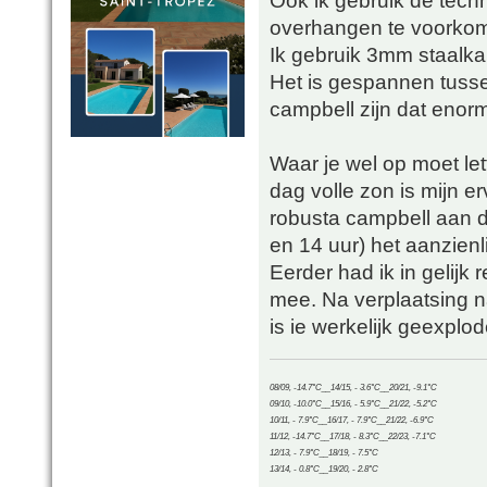
Ook ik gebruik de tec
overhangen te voorko
Ik gebruik 3mm staalka
Het is gespannen tusse
campbell zijn dat enor
Waar je wel op moet let
dag volle zon is mijn erv
robusta campbell aan d
en 14 uur) het aanzienl
Eerder had ik in gelijk 
mee. Na verplaatsing 
is ie werkelijk geexplo
08/09, -14.7°C__14/15, - 3.6°C__20/21, -9.1°C
09/10, -10.0°C__15/16, - 5.9°C__21/22, -5.2°C
10/11, - 7.9°C__16/17, - 7.9°C__21/22, -6.9°C
11/12, -14.7°C__17/18, - 8.3°C__22/23, -7.1°C
12/13, - 7.9°C__18/19, - 7.5°C
13/14, - 0.8°C__19/20, - 2.8°C