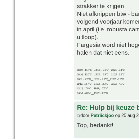
strakker te krijgen
Niet afknippen btw - b
volgend voorjaar kome
in april (i.e. robusta c
uitloop).
Fargesia word niet hog
halen dat niet eens.
08/09, -14.7°C__14/15, - 3.6°C__20/21, -9.1°C
09/10, -10.0°C__15/16, - 5.9°C__21/22, -5.2°C
10/11, - 7.9°C__16/17, - 7.9°C__21/22, -6.9°C
11/12, -14.7°C__17/18, - 8.3°C__22/23, -7.1°C
12/13, - 7.9°C__18/19, - 7.5°C
13/14, - 0.8°C__19/20, - 2.8°C
Re: Hulp bij keuze
door
Patriickjoo
op 25 aug 2
Top, bedankt!