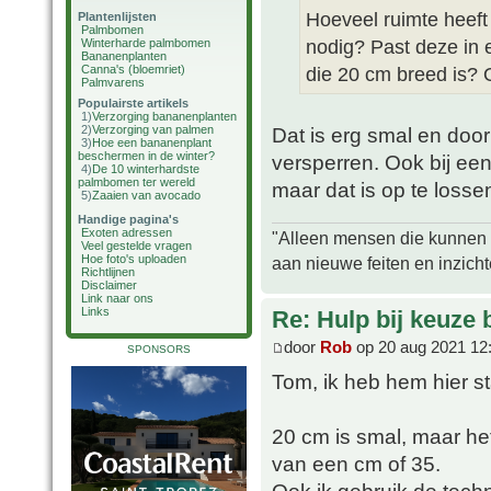
Hoeveel ruimte heeft
Plantenlijsten
Palmbomen
nodig? Past deze in 
Winterharde palmbomen
Bananenplanten
Canna's (bloemriet)
die 20 cm breed is? 
Palmvarens
Populairste artikels
1)
Verzorging bananenplanten
2)
Verzorging van palmen
Dat is erg smal en do
3)
Hoe een bananenplant
beschermen in de winter?
versperren. Ook bij ee
4)
De 10 winterhardste
palmbomen ter wereld
maar dat is op te losse
5)
Zaaien van avocado
Handige pagina's
Exoten adressen
"Alleen mensen die kunnen tw
Veel gestelde vragen
Hoe foto's uploaden
aan nieuwe feiten en inzich
Richtlijnen
Disclaimer
Link naar ons
Links
Re: Hulp bij keuze
door
Rob
op 20 aug 2021 12
SPONSORS
Tom, ik heb hem hier s
20 cm is smal, maar het
van een cm of 35.