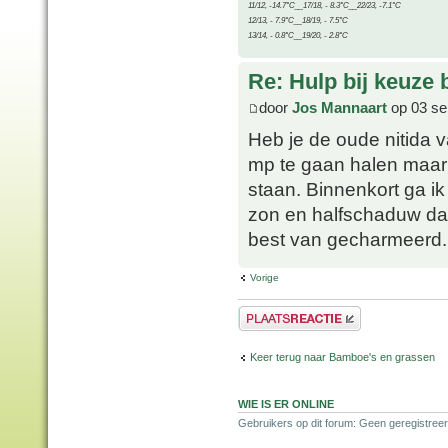
11/12, -14.7°C__17/18, - 8.3°C__22/23, -7.1°C
12/13, - 7.9°C__18/19, - 7.5°C
13/14, - 0.8°C__19/20, - 2.8°C
Re: Hulp bij keuze
door
Jos Mannaart
op 03 se
Heb je de oude nitida 
mp te gaan halen maar 
staan. Binnenkort ga ik
zon en halfschaduw da
best van gecharmeerd.
Vorige
Plaats een reactie
Keer terug naar Bamboe's en grassen
WIE IS ER ONLINE
Gebruikers op dit forum: Geen geregistreer