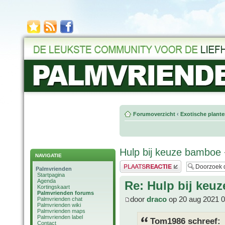
Forumoverzicht
‹
Exotische plant
Hulp bij keuze bamboe 
NAVIGATIE
Plaats een reactie
Palmvrienden
Startpagina
Agenda
Re: Hulp bij keu
Kortingskaart
Palmvrienden forums
door
draco
op 20 aug 2021 0
Palmvrienden chat
Palmvrienden wiki
Palmvrienden maps
Palmvrienden label
Tom1986 schreef:
Contact