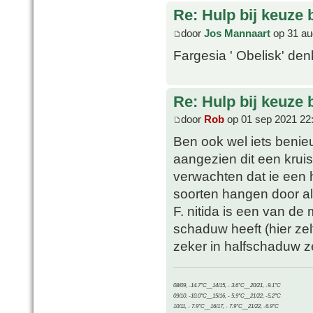
Re: Hulp bij keuze
door
Jos Mannaart
op 31 au
Fargesia ' Obelisk' denk
Re: Hulp bij keuze
door
Rob
op 01 sep 2021 22
Ben ook wel iets benieu
aangezien dit een kruis i
verwachten dat ie een 
soorten hangen door al
F. nitida is een van de
schaduw heeft (hier zel
zeker in halfschaduw z
08/09, -14.7°C__14/15, - 3.6°C__20/21, -9.1°C
09/10, -10.0°C__15/16, - 5.9°C__21/22, -5.2°C
10/11, - 7.9°C__16/17, - 7.9°C__21/22, -6.9°C