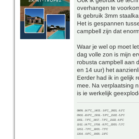
Ook ik gebruik de tec
overhangen te voorko
Ik gebruik 3mm staalka
Het is gespannen tusse
campbell zijn dat enor
Waar je wel op moet let
dag volle zon is mijn erv
robusta campbell aan d
en 14 uur) het aanzienl
Eerder had ik in gelijk 
mee. Na verplaatsing 
is ie werkelijk geexplo
08/09, -14.7°C__14/15, - 3.6°C__20/21, -9.1°C
09/10, -10.0°C__15/16, - 5.9°C__21/22, -5.2°C
10/11, - 7.9°C__16/17, - 7.9°C__21/22, -6.9°C
11/12, -14.7°C__17/18, - 8.3°C__22/23, -7.1°C
12/13, - 7.9°C__18/19, - 7.5°C
13/14, - 0.8°C__19/20, - 2.8°C