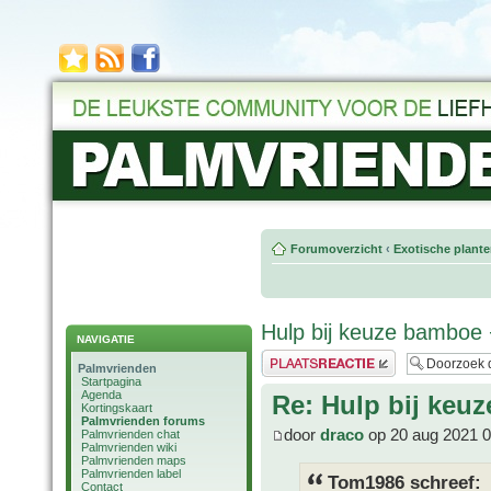
Forumoverzicht
‹
Exotische plant
Hulp bij keuze bamboe 
NAVIGATIE
Plaats een reactie
Palmvrienden
Startpagina
Agenda
Re: Hulp bij keu
Kortingskaart
Palmvrienden forums
door
draco
op 20 aug 2021 0
Palmvrienden chat
Palmvrienden wiki
Palmvrienden maps
Palmvrienden label
Tom1986 schreef:
Contact