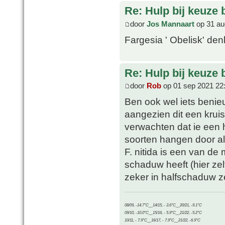
Re: Hulp bij keuze
door
Jos Mannaart
op 31 au
Fargesia ' Obelisk' denk
Re: Hulp bij keuze
door
Rob
op 01 sep 2021 22
Ben ook wel iets benieu
aangezien dit een kruis i
verwachten dat ie een 
soorten hangen door al
F. nitida is een van de
schaduw heeft (hier zel
zeker in halfschaduw z
08/09, -14.7°C__14/15, - 3.6°C__20/21, -9.1°C
09/10, -10.0°C__15/16, - 5.9°C__21/22, -5.2°C
10/11, - 7.9°C__16/17, - 7.9°C__21/22, -6.9°C