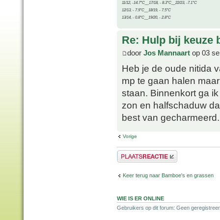
11/12, -14.7°C__17/18, - 8.3°C__22/23, -7.1°C
12/13, - 7.9°C__18/19, - 7.5°C
13/14, - 0.8°C__19/20, - 2.8°C
Re: Hulp bij keuze
door
Jos Mannaart
op 03 se
Heb je de oude nitida 
mp te gaan halen maar 
staan. Binnenkort ga ik
zon en halfschaduw da
best van gecharmeerd.
Vorige
Plaats een reactie
Keer terug naar Bamboe's en grassen
WIE IS ER ONLINE
Gebruikers op dit forum: Geen geregistreer