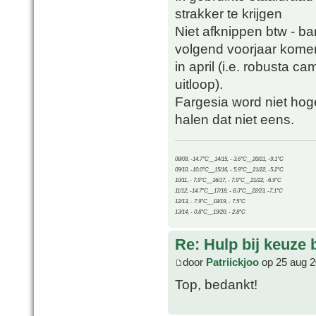
strakker te krijgen
Niet afknippen btw - b
volgend voorjaar kome
in april (i.e. robusta c
uitloop).
Fargesia word niet hog
halen dat niet eens.
08/09, -14.7°C__14/15, - 3.6°C__20/21, -9.1°C
09/10, -10.0°C__15/16, - 5.9°C__21/22, -5.2°C
10/11, - 7.9°C__16/17, - 7.9°C__21/22, -6.9°C
11/12, -14.7°C__17/18, - 8.3°C__22/23, -7.1°C
12/13, - 7.9°C__18/19, - 7.5°C
13/14, - 0.8°C__19/20, - 2.8°C
Re: Hulp bij keuze
door
Patriickjoo
op 25 aug 2
Top, bedankt!