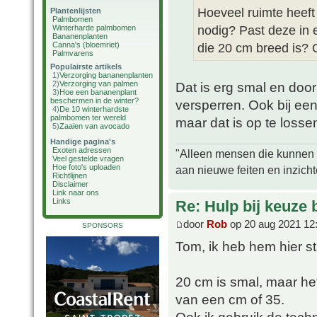
Hoeveel ruimte heeft
Plantenlijsten
Palmbomen
nodig? Past deze in 
Winterharde palmbomen
Bananenplanten
Canna's (bloemriet)
die 20 cm breed is? 
Palmvarens
Populairste artikels
1)
Verzorging bananenplanten
2)
Verzorging van palmen
Dat is erg smal en do
3)
Hoe een bananenplant
beschermen in de winter?
versperren. Ook bij ee
4)
De 10 winterhardste
palmbomen ter wereld
maar dat is op te losse
5)
Zaaien van avocado
Handige pagina's
Exoten adressen
"Alleen mensen die kunnen tw
Veel gestelde vragen
Hoe foto's uploaden
aan nieuwe feiten en inzich
Richtlijnen
Disclaimer
Link naar ons
Links
Re: Hulp bij keuze
door
Rob
op 20 aug 2021 12
SPONSORS
Tom, ik heb hem hier s
20 cm is smal, maar het
van een cm of 35.