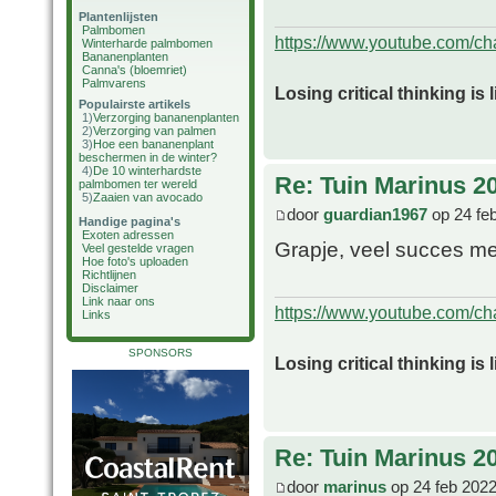
Plantenlijsten
Palmbomen
https://www.youtube.com/
Winterharde palmbomen
Bananenplanten
Canna's (bloemriet)
Palmvarens
Losing critical thinking is 
Populairste artikels
1)
Verzorging bananenplanten
2)
Verzorging van palmen
3)
Hoe een bananenplant
beschermen in de winter?
4)
De 10 winterhardste
Re: Tuin Marinus 2
palmbomen ter wereld
5)
Zaaien van avocado
door
guardian1967
op 24 fe
Handige pagina's
Exoten adressen
Grapje, veel succes me
Veel gestelde vragen
Hoe foto's uploaden
Richtlijnen
Disclaimer
Link naar ons
https://www.youtube.com/
Links
SPONSORS
Losing critical thinking is 
Re: Tuin Marinus 2
door
marinus
op 24 feb 2022