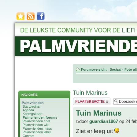
Forumoverzicht
‹
Sociaal
‹
Foto al
Tuin Marinus
NAVIGATIE
Plaats een reactie
Palmvrienden
Startpagina
Agenda
Tuin Marinus
Kortingskaart
Palmvrienden forums
door
guardian1967
op 24 fe
Palmvrienden chat
Palmvrienden wiki
Palmvrienden maps
Ziet er leeg uit
Palmvrienden label
Contact