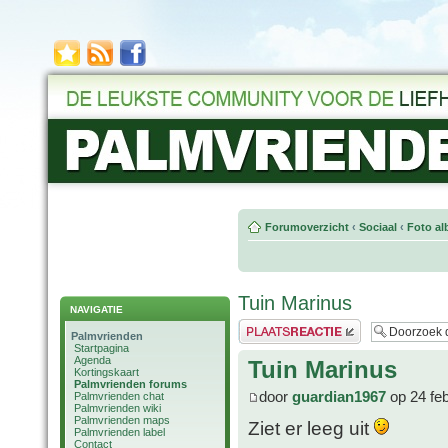
Forumoverzicht
‹
Sociaal
‹
Foto al
Tuin Marinus
NAVIGATIE
Plaats een reactie
Palmvrienden
Startpagina
Agenda
Tuin Marinus
Kortingskaart
Palmvrienden forums
door
guardian1967
op 24 fe
Palmvrienden chat
Palmvrienden wiki
Palmvrienden maps
Ziet er leeg uit
Palmvrienden label
Contact