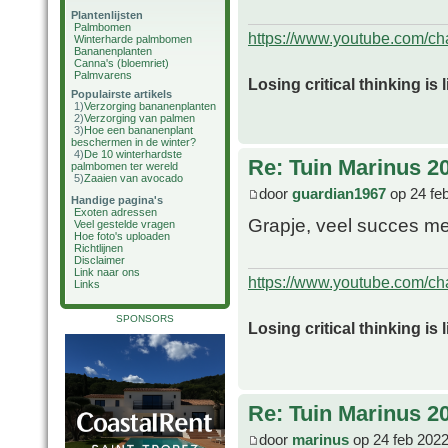
Plantenlijsten
Palmbomen
https://www.youtube.com/
Winterharde palmbomen
Bananenplanten
Canna's (bloemriet)
Palmvarens
Losing critical thinking is 
Populairste artikels
1)
Verzorging bananenplanten
2)
Verzorging van palmen
3)
Hoe een bananenplant
beschermen in de winter?
4)
De 10 winterhardste
Re: Tuin Marinus 2
palmbomen ter wereld
5)
Zaaien van avocado
door
guardian1967
op 24 fe
Handige pagina's
Exoten adressen
Grapje, veel succes me
Veel gestelde vragen
Hoe foto's uploaden
Richtlijnen
Disclaimer
Link naar ons
https://www.youtube.com/
Links
SPONSORS
Losing critical thinking is 
Re: Tuin Marinus 2
door
marinus
op 24 feb 2022