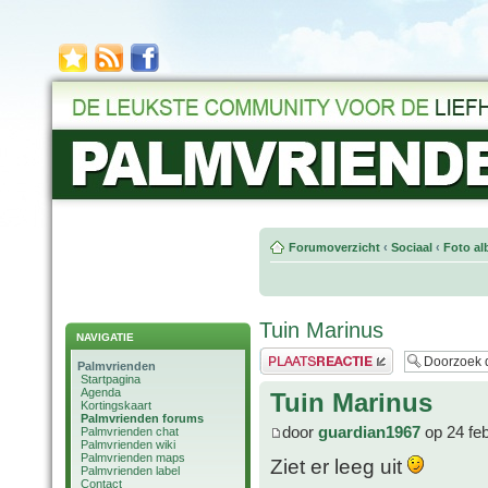
Forumoverzicht
‹
Sociaal
‹
Foto al
Tuin Marinus
NAVIGATIE
Plaats een reactie
Palmvrienden
Startpagina
Agenda
Tuin Marinus
Kortingskaart
Palmvrienden forums
door
guardian1967
op 24 fe
Palmvrienden chat
Palmvrienden wiki
Palmvrienden maps
Ziet er leeg uit
Palmvrienden label
Contact