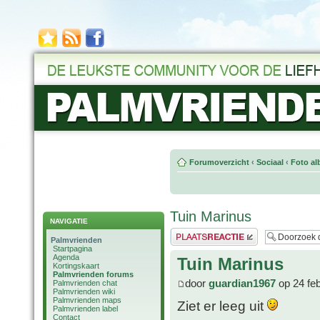
Forumoverzicht
‹
Sociaal
‹
Foto al
Tuin Marinus
NAVIGATIE
Plaats een reactie
Palmvrienden
Startpagina
Agenda
Tuin Marinus
Kortingskaart
Palmvrienden forums
door
guardian1967
op 24 fe
Palmvrienden chat
Palmvrienden wiki
Palmvrienden maps
Ziet er leeg uit
Palmvrienden label
Contact