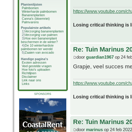
Plantenlijsten
Palmbomen
https://www.youtube.com/
Winterharde palmbomen
Bananenplanten
Canna's (bloemriet)
Palmvarens
Losing critical thinking is 
Populairste artikels
1)
Verzorging bananenplanten
2)
Verzorging van palmen
3)
Hoe een bananenplant
beschermen in de winter?
4)
De 10 winterhardste
Re: Tuin Marinus 2
palmbomen ter wereld
5)
Zaaien van avocado
door
guardian1967
op 24 fe
Handige pagina's
Exoten adressen
Grapje, veel succes me
Veel gestelde vragen
Hoe foto's uploaden
Richtlijnen
Disclaimer
Link naar ons
https://www.youtube.com/
Links
SPONSORS
Losing critical thinking is 
Re: Tuin Marinus 2
door
marinus
op 24 feb 2022