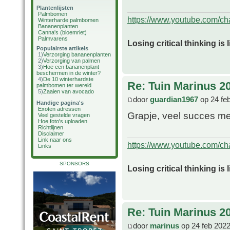
Plantenlijsten
Palmbomen
https://www.youtube.com/
Winterharde palmbomen
Bananenplanten
Canna's (bloemriet)
Palmvarens
Losing critical thinking is 
Populairste artikels
1)
Verzorging bananenplanten
2)
Verzorging van palmen
3)
Hoe een bananenplant
beschermen in de winter?
4)
De 10 winterhardste
Re: Tuin Marinus 2
palmbomen ter wereld
5)
Zaaien van avocado
door
guardian1967
op 24 fe
Handige pagina's
Exoten adressen
Grapje, veel succes me
Veel gestelde vragen
Hoe foto's uploaden
Richtlijnen
Disclaimer
Link naar ons
https://www.youtube.com/
Links
SPONSORS
Losing critical thinking is 
Re: Tuin Marinus 2
door
marinus
op 24 feb 2022