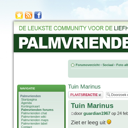
Forumoverzicht
‹
Sociaal
‹
Foto al
Tuin Marinus
NAVIGATIE
Plaats een reactie
Palmvrienden
Startpagina
Agenda
Tuin Marinus
Kortingskaart
Palmvrienden forums
door
guardian1967
op 24 fe
Palmvrienden chat
Palmvrienden wiki
Palmvrienden maps
Ziet er leeg uit
Palmvrienden label
Contact