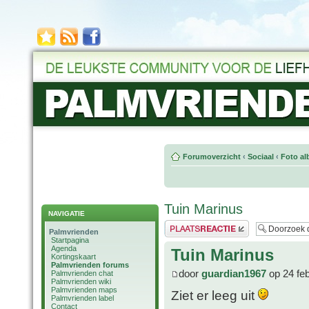
Forumoverzicht
‹
Sociaal
‹
Foto al
Tuin Marinus
NAVIGATIE
Plaats een reactie
Palmvrienden
Startpagina
Agenda
Tuin Marinus
Kortingskaart
Palmvrienden forums
door
guardian1967
op 24 fe
Palmvrienden chat
Palmvrienden wiki
Palmvrienden maps
Ziet er leeg uit
Palmvrienden label
Contact