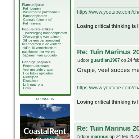
Plantenlijsten
Palmbomen
https://www.youtube.com/
Winterharde palmbomen
Bananenplanten
Canna's (bloemriet)
Palmvarens
Losing critical thinking is 
Populairste artikels
1)
Verzorging bananenplanten
2)
Verzorging van palmen
3)
Hoe een bananenplant
beschermen in de winter?
4)
De 10 winterhardste
Re: Tuin Marinus 2
palmbomen ter wereld
5)
Zaaien van avocado
door
guardian1967
op 24 fe
Handige pagina's
Exoten adressen
Grapje, veel succes me
Veel gestelde vragen
Hoe foto's uploaden
Richtlijnen
Disclaimer
Link naar ons
https://www.youtube.com/
Links
SPONSORS
Losing critical thinking is 
Re: Tuin Marinus 2
door
marinus
op 24 feb 2022