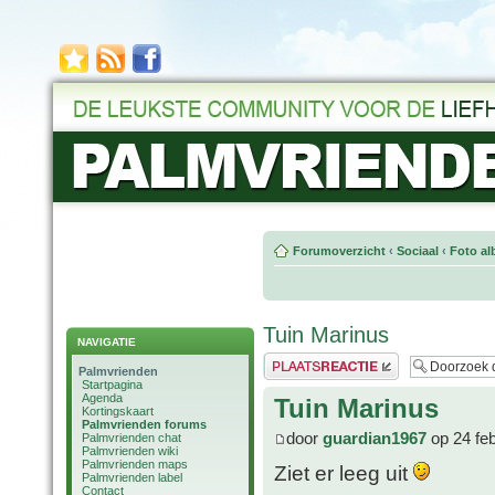
Forumoverzicht
‹
Sociaal
‹
Foto al
Tuin Marinus
NAVIGATIE
Plaats een reactie
Palmvrienden
Startpagina
Agenda
Tuin Marinus
Kortingskaart
Palmvrienden forums
door
guardian1967
op 24 fe
Palmvrienden chat
Palmvrienden wiki
Palmvrienden maps
Ziet er leeg uit
Palmvrienden label
Contact