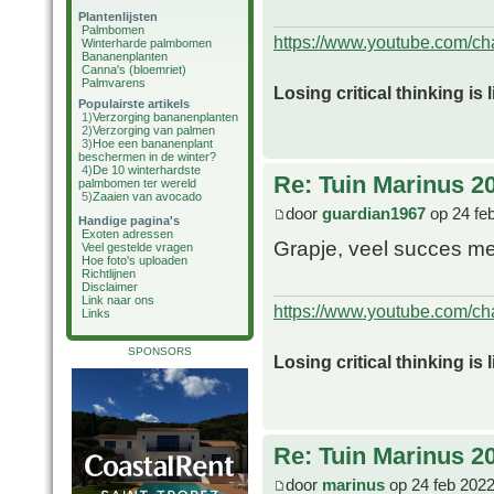
Plantenlijsten
Palmbomen
https://www.youtube.com/
Winterharde palmbomen
Bananenplanten
Canna's (bloemriet)
Palmvarens
Losing critical thinking is 
Populairste artikels
1)
Verzorging bananenplanten
2)
Verzorging van palmen
3)
Hoe een bananenplant
beschermen in de winter?
4)
De 10 winterhardste
Re: Tuin Marinus 2
palmbomen ter wereld
5)
Zaaien van avocado
door
guardian1967
op 24 fe
Handige pagina's
Exoten adressen
Grapje, veel succes me
Veel gestelde vragen
Hoe foto's uploaden
Richtlijnen
Disclaimer
Link naar ons
https://www.youtube.com/
Links
SPONSORS
Losing critical thinking is 
Re: Tuin Marinus 2
door
marinus
op 24 feb 2022