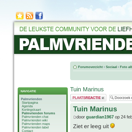
Forumoverzicht
‹
Sociaal
‹
Foto al
Tuin Marinus
NAVIGATIE
Plaats een reactie
Palmvrienden
Startpagina
Agenda
Tuin Marinus
Kortingskaart
Palmvrienden forums
door
guardian1967
op 24 fe
Palmvrienden chat
Palmvrienden wiki
Palmvrienden maps
Ziet er leeg uit
Palmvrienden label
Contact