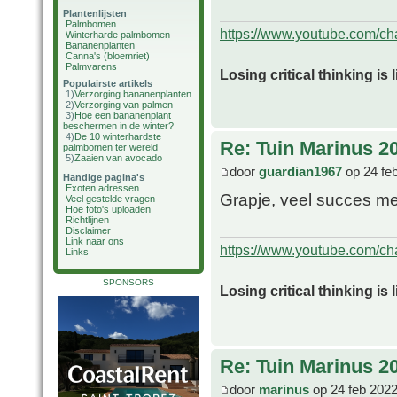
Plantenlijsten
Palmbomen
https://www.youtube.com/
Winterharde palmbomen
Bananenplanten
Canna's (bloemriet)
Palmvarens
Losing critical thinking is 
Populairste artikels
1)
Verzorging bananenplanten
2)
Verzorging van palmen
3)
Hoe een bananenplant
beschermen in de winter?
4)
De 10 winterhardste
Re: Tuin Marinus 2
palmbomen ter wereld
5)
Zaaien van avocado
door
guardian1967
op 24 fe
Handige pagina's
Exoten adressen
Grapje, veel succes me
Veel gestelde vragen
Hoe foto's uploaden
Richtlijnen
Disclaimer
Link naar ons
https://www.youtube.com/
Links
SPONSORS
Losing critical thinking is 
Re: Tuin Marinus 2
door
marinus
op 24 feb 2022