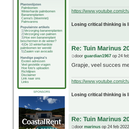
Plantenlijsten
Palmbomen
https://www.youtube.com/
Winterharde palmbomen
Bananenplanten
Canna's (bloemriet)
Palmvarens
Losing critical thinking is 
Populairste artikels
1)
Verzorging bananenplanten
2)
Verzorging van palmen
3)
Hoe een bananenplant
beschermen in de winter?
4)
De 10 winterhardste
Re: Tuin Marinus 2
palmbomen ter wereld
5)
Zaaien van avocado
door
guardian1967
op 24 fe
Handige pagina's
Exoten adressen
Grapje, veel succes me
Veel gestelde vragen
Hoe foto's uploaden
Richtlijnen
Disclaimer
Link naar ons
https://www.youtube.com/
Links
SPONSORS
Losing critical thinking is 
Re: Tuin Marinus 2
door
marinus
op 24 feb 2022