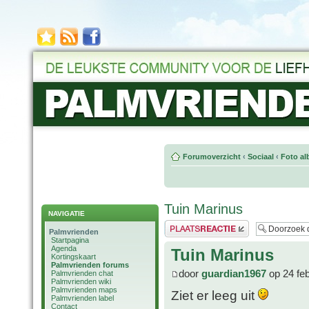
Forumoverzicht
‹
Sociaal
‹
Foto al
Tuin Marinus
NAVIGATIE
Plaats een reactie
Palmvrienden
Startpagina
Agenda
Tuin Marinus
Kortingskaart
Palmvrienden forums
door
guardian1967
op 24 fe
Palmvrienden chat
Palmvrienden wiki
Palmvrienden maps
Ziet er leeg uit
Palmvrienden label
Contact