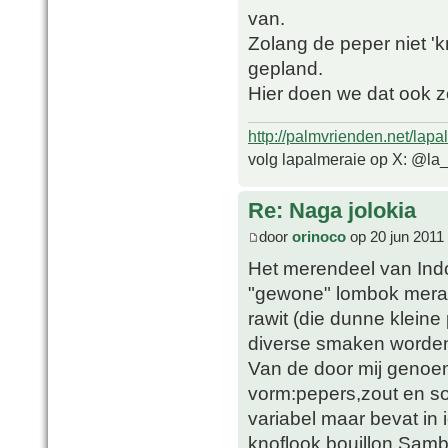
van.
Zolang de peper niet 'k
gepland.
Hier doen we dat ook z
http://palmvrienden.net/lapa
volg lapalmeraie op X: @la
Re: Naga jolokia
door
orinoco
op 20 jun 2011
Het merendeel van Ind
"gewone" lombok merah
rawit (die dunne kleine
diverse smaken worden 
Van de door mij genoe
vorm:pepers,zout en so
variabel maar bevat in 
knoflook,bouillon.Samb