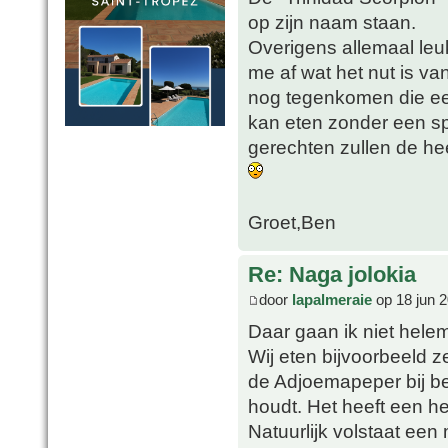
op zijn naam staan.
Overigens allemaal leuk
me af wat het nut is va
nog tegenkomen die een
kan eten zonder een sp
gerechten zullen de he
Groet,Ben
Re: Naga jolokia
door
lapalmeraie
op 18 jun 2
Daar gaan ik niet hele
Wij eten bijvoorbeeld 
de Adjoemapeper bij bep
houdt. Het heeft een h
Natuurlijk volstaat een 