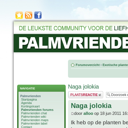
Forumoverzicht
‹
Exotische plant
Naga jolokia
NAVIGATIE
Plaats een reactie
Palmvrienden
Startpagina
Agenda
Naga jolokia
Kortingskaart
Palmvrienden forums
door
alloo
op 18 jun 2011 16
Palmvrienden chat
Palmvrienden wiki
Palmvrienden maps
Ik heb op de planten b
Palmvrienden label
Contact