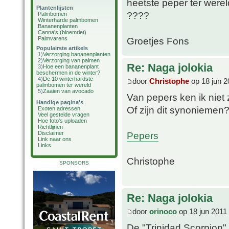
heetste peper ter werel
Plantenlijsten
????
Palmbomen
Winterharde palmbomen
Bananenplanten
Canna's (bloemriet)
Palmvarens
Groetjes Fons
Populairste artikels
1)
Verzorging bananenplanten
2)
Verzorging van palmen
Re: Naga jolokia
3)
Hoe een bananenplant
beschermen in de winter?
4)
De 10 winterhardste
door
Christophe
op 18 jun 2
palmbomen ter wereld
5)
Zaaien van avocado
Van pepers ken ik niet 
Handige pagina's
Of zijn dit synoniemen
Exoten adressen
Veel gestelde vragen
Hoe foto's uploaden
Richtlijnen
Pepers
Disclaimer
Link naar ons
Links
Christophe
SPONSORS
Re: Naga jolokia
door
orinoco
op 18 jun 2011
De "Trinidad Scorpion"