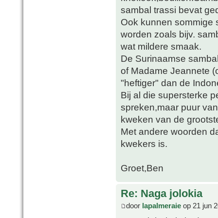
sambal trassi bevat g
Ook kunnen sommige so
worden zoals bijv. sam
wat mildere smaak.
De Surinaamse sambals
of Madame Jeannete (of
"heftiger" dan de Indon
Bij al die supersterke
spreken,maar puur van 
kweken van de groots
Met andere woorden da
kwekers is.
Groet,Ben
Re: Naga jolokia
door
lapalmeraie
op 21 jun 2