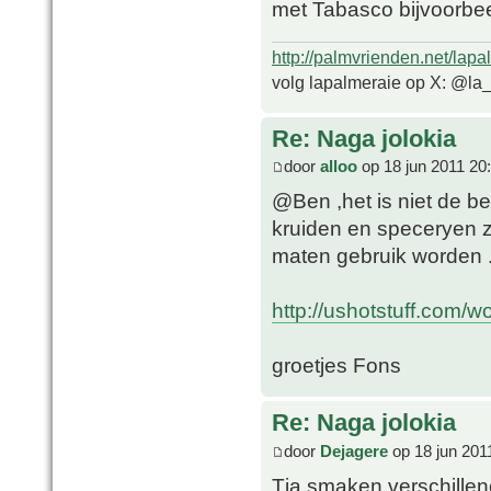
met Tabasco bijvoorbe
http://palmvrienden.net/lapa
volg lapalmeraie op X: @la
Re: Naga jolokia
door
alloo
op 18 jun 2011 20
@Ben ,het is niet de b
kruiden en speceryen 
maten gebruik worden 
http://ushotstuff.com/w
groetjes Fons
Re: Naga jolokia
door
Dejagere
op 18 jun 201
Tja smaken verschillen