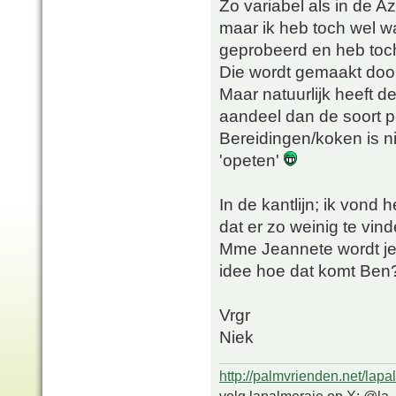
Zo variabel als in de Az
maar ik heb toch wel w
geprobeerd en heb toch 
Die wordt gemaakt door
Maar natuurlijk heeft d
aandeel dan de soort p
Bereidingen/koken is ni
'opeten'
In de kantlijn; ik vond 
dat er zo weinig te vin
Mme Jeannete wordt je 
idee hoe dat komt Ben
Vrgr
Niek
http://palmvrienden.net/lapa