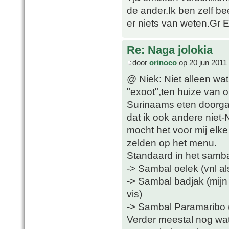
de ander.Ik ben zelf be
er niets van weten.Gr 
Re: Naga jolokia
door
orinoco
op 20 jun 2011
@ Niek: Niet alleen wat
"exoot",ten huize van 
Surinaams eten doorga
dat ik ook andere niet
mocht het voor mij elke
zelden op het menu.
Standaard in het samba
-> Sambal oelek (vnl al
-> Sambal badjak (mijn f
vis)
-> Sambal Paramaribo (i
Verder meestal nog wa