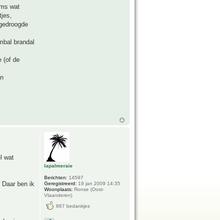
oms wat
tjes,
 gedroogde
mbal brandal
 (of de
an
l wat
lapalmeraie
Berichten:
14597
. Daar ben ik
Geregistreerd:
19 jan 2009 14:35
Woonplaats:
Ronse (Oost-
Vlaanderen)
867 bedankjes