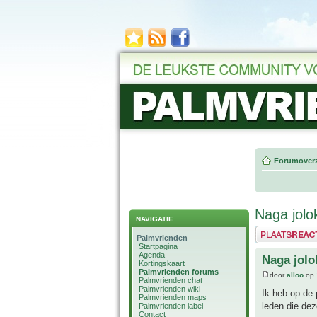
Forumoverz
Naga jolo
NAVIGATIE
Plaats een reactie
Palmvrienden
Startpagina
Agenda
Naga jolo
Kortingskaart
Palmvrienden forums
door
alloo
op 
Palmvrienden chat
Palmvrienden wiki
Ik heb op de 
Palmvrienden maps
leden die dez
Palmvrienden label
Contact