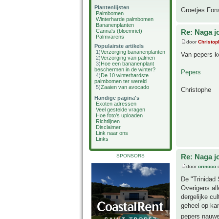
Plantenlijsten
Groetjes Fon
Palmbomen
Winterharde palmbomen
Bananenplanten
Canna's (bloemriet)
Re: Naga j
Palmvarens
door
Christop
Populairste artikels
1)
Verzorging bananenplanten
Van pepers ke
2)
Verzorging van palmen
3)
Hoe een bananenplant
beschermen in de winter?
Pepers
4)
De 10 winterhardste
palmbomen ter wereld
5)
Zaaien van avocado
Christophe
Handige pagina's
Exoten adressen
Veel gestelde vragen
Hoe foto's uploaden
Richtlijnen
Disclaimer
Link naar ons
Links
Re: Naga j
SPONSORS
door
orinoco
o
De "Trinidad 
Overigens all
dergelijke cu
geheel op kan
pepers nauwel