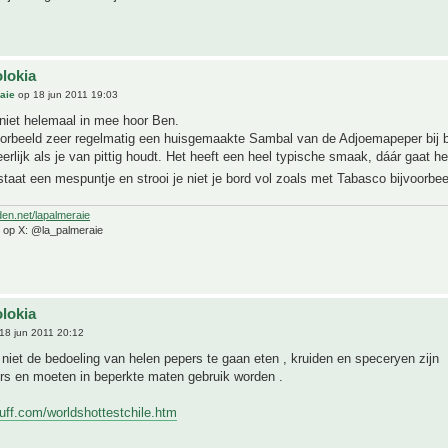
olokia
aie
op 18 jun 2011 19:03
niet helemaal in mee hoor Ben.
voorbeeld zeer regelmatig een huisgemaakte Sambal van de Adjoemapeper bij 
erlijk als je van pittig houdt. Het heeft een heel typische smaak, dáár gaat h
lstaat een mespuntje en strooi je niet je bord vol zoals met Tabasco bijvoorbe
den.net/lapalmeraie
e op X: @la_palmeraie
olokia
18 jun 2011 20:12
niet de bedoeling van helen pepers te gaan eten , kruiden en speceryen zijn
 en moeten in beperkte maten gebruik worden .
tuff.com/worldshottestchile.htm