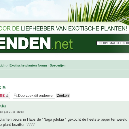
icht
‹
Exotische planten forum
‹
Specerijen
kia
kia
18 jun 2011 16:18
planten beurs in Haps de "Naga jolokia " gekocht de heetste peper ter wereld ,
e plant bezitten ????