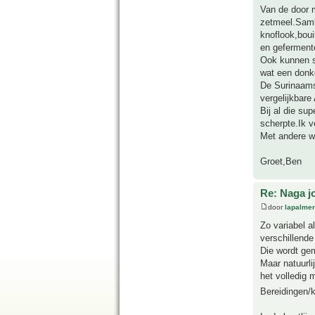
Van de door 
zetmeel.Samba
knoflook,bou
en geferment
Ook kunnen s
wat een donk
De Surinaams
vergelijkbare
Bij al die su
scherpte.Ik 
Met andere w
Groet,Ben
Re: Naga j
door
lapalmer
Zo variabel a
verschillende
Die wordt gem
Maar natuurli
het volledig 
Bereidingen/k