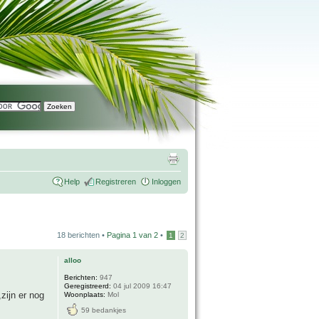
Help
Registreren
Inloggen
18 berichten •
Pagina
1
van
2
•
1
2
alloo
Berichten:
947
Geregistreerd:
04 jul 2009 16:47
zijn er nog
Woonplaats:
Mol
59 bedankjes