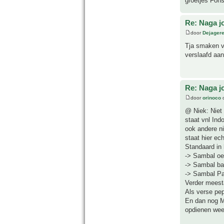
groetjes Fon
Re: Naga j
door
Dejager
Tja smaken ve
verslaafd aan
Re: Naga j
door
orinoco
o
@ Niek: Niet 
staat vnl In
ook andere ni
staat hier ec
Standaard in 
-> Sambal oel
-> Sambal bad
-> Sambal Par
Verder meest
Als verse pep
En dan nog Ma
opdienen weer