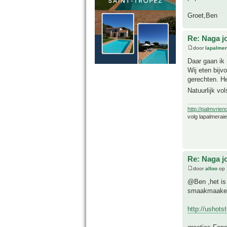
Groet,Ben
Re: Naga j
door
lapalmer
Daar gaan ik 
Wij eten bij
gerechten. He
Natuurlijk vo
http://palmvrien
volg lapalmerai
Re: Naga j
door
alloo
op 
@Ben ,het is 
smaakmaakers
http://ushots