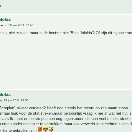
s
olokia
he
op 18 jun 2011 17:20
n ik niet zoveel, maar is de heetste niet 'Bhut Jolokia'? Of zijn dit synoniem
olokia
p 18 jun 2011 18:05
Scorpion" alweer vergeten? Heeft nog steeds het record op zijn naam staan.
emaal leuk voor de statistieken,maar persoonlijk vraag ik me af wat het nut i
ltivars.Ik moet de eerste persoon nog tegenkomen die een veel minder sterke p
 eten zonder een spier te vertrekken,maar ook verwerkt in gerechten zullen d
ijks te gebruiken zijn