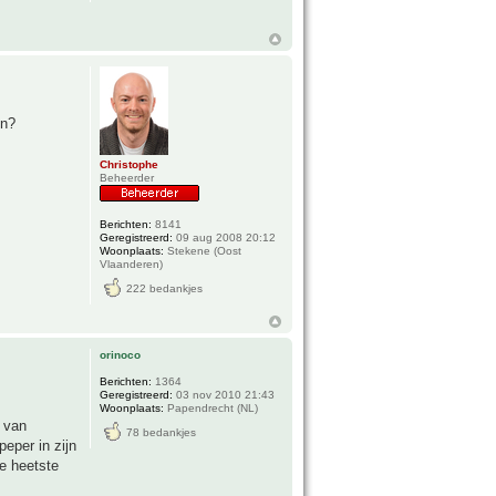
en?
Christophe
Beheerder
Berichten:
8141
Geregistreerd:
09 aug 2008 20:12
Woonplaats:
Stekene (Oost
Vlaanderen)
222 bedankjes
orinoco
Berichten:
1364
Geregistreerd:
03 nov 2010 21:43
Woonplaats:
Papendrecht (NL)
s van
78 bedankjes
eper in zijn
e heetste