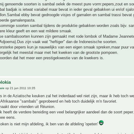
mij genoemde soorten is sambal oelek de meest pure vorm:pepers,zout en s
l badjak is ietwat variabel maar bevat in ieder geval gebakken ui en/of sjalo
illon.Sambal ebby bevat gedroogde visjes of garnalen en sambal trassi bevat
eerde garnalenpasta.
ommige soorten sambal tijdens de produktie gebakken worden zoals bijv. sa
ere kleur geeft en een wat mildere smaak.
e sambalsoorten kunnen zijn gemaakt met rode lombok of Madame Jeannete
 Adjoema).Dus zijn vaak wat "heftiger" dan de Indonesische soorten.
persterke pepers kun je nauwelijks van een eigen smaak spreken,maar puur v
vergelijk het meestal maar met het kweken van de grootste pompoen.
oorden dat het meer een prestigekwestie van de kwekers is.
olokia
aie
op 21 jun 2011 10:35
ls in de Aziatische keuken zal het inderdaad wel niet zijn, maar ik heb toch we
 Afrikaanse "sambals" geprobeerd en heb toch duidelijk m'n favoriet.
aakt door vrienden uit Réunion.
jk heeft de verdere bereiding een veel belangrijker aandeel dan de soort peper
mee eens.
oken is niet mijn afdeling, ik ben van de afdeling 'opeten'