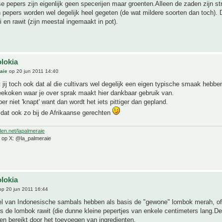
 pepers zijn eigenlijk geen specerijen maar groenten.Alleen de zaden zijn str
 pepers worden wel degelijk heel gegeten (de wat mildere soorten dan toch).
 en rawit (zijn meestal ingemaakt in pot).
olokia
aie
op 20 jun 2011 14:40
jij toch ook dat al die cultivars wel degelijk een eigen typische smaak hebbe
eekoken waar je over sprak maakt hier dankbaar gebruik van.
er niet 'knapt' want dan wordt het iets pittiger dan gepland.
dat ook zo bij de Afrikaanse gerechten
den.net/lapalmeraie
e op X: @la_palmeraie
olokia
p 20 jun 2011 16:44
l van Indonesische sambals hebben als basis de "gewone" lombok merah, of
 de lombok rawit (die dunne kleine pepertjes van enkele centimeters lang.De
n bereikt door het toevoegen van ingredienten.