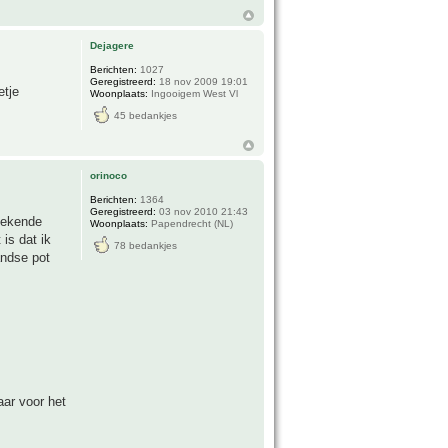
Dejagere
Berichten:
1027
Geregistreerd:
18 nov 2009 19:01
etje
Woonplaats:
Ingooigem West Vl
45 bedankjes
orinoco
Berichten:
1364
Geregistreerd:
03 nov 2010 21:43
etekende
Woonplaats:
Papendrecht (NL)
is dat ik
78 bedankjes
andse pot
aar voor het