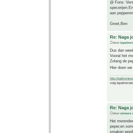
@ Fons: Verse
specerijen.En
aan pepperoni
Groet,Ben
Re: Naga j
door
lapalmer
Dus dan weet 
Vooral het m
Zolang de pep
Hier doen we 
http://palmvrien
volg lapalmerai
Re: Naga j
door
orinoco
o
Het merendee
peper,en soms
smaken worde