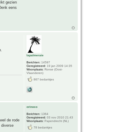
ikt gezien
 Denk eens
n.
lapalmeraie
Berichten:
14597
Geregistreerd:
19 jan 2009 14:35
Woonplaats:
Ronse (Oost-
Vlaanderen)
867 bedankjes
orinoco
Berichten:
1364
Geregistreerd:
03 nov 2010 21:43
wel de rode
Woonplaats:
Papendrecht (NL)
 diverse
78 bedankjes