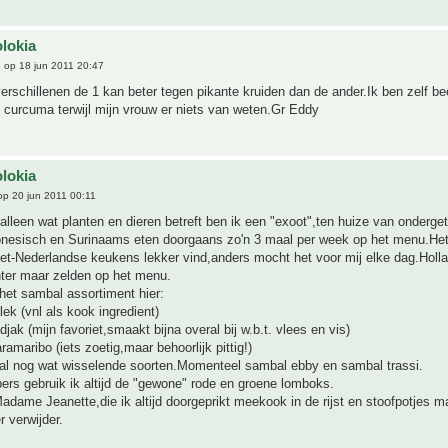
s
olokia
e
op 18 jun 2011 20:47
rschillenen de 1 kan beter tegen pikante kruiden dan de ander.Ik ben zelf be
 curcuma terwijl mijn vrouw er niets van weten.Gr Eddy
olokia
p 20 jun 2011 00:11
alleen wat planten en dieren betreft ben ik een "exoot",ten huize van onderg
donesisch en Surinaams eten doorgaans zo'n 3 maal per week op het menu.Het 
et-Nederlandse keukens lekker vind,anders mocht het voor mij elke dag.Holl
hter maar zelden op het menu.
het sambal assortiment hier:
ek (vnl als kook ingredient)
jak (mijn favoriet,smaakt bijna overal bij w.b.t. vlees en vis)
amaribo (iets zoetig,maar behoorlijk pittig!)
al nog wat wisselende soorten.Momenteel sambal ebby en sambal trassi.
ers gebruik ik altijd de "gewone" rode en groene lomboks.
dame Jeanette,die ik altijd doorgeprikt meekook in de rijst en stoofpotjes m
 verwijder.