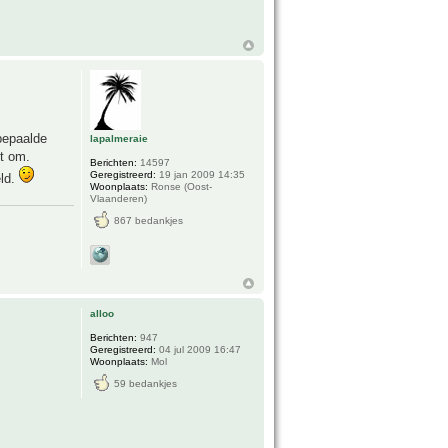
bepaalde
lapalmeraie
et om.
Berichten:
14597
Geregistreerd:
19 jan 2009 14:35
eld.
Woonplaats:
Ronse (Oost-
Vlaanderen)
867 bedankjes
alloo
Berichten:
947
Geregistreerd:
04 jul 2009 16:47
Woonplaats:
Mol
59 bedankjes