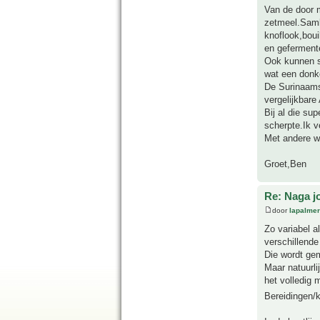
Van de door 
zetmeel.Samba
knoflook,bou
en geferment
Ook kunnen s
wat een donk
De Surinaams
vergelijkbare
Bij al die su
scherpte.Ik 
Met andere w
Groet,Ben
Re: Naga j
door
lapalmer
Zo variabel a
verschillende
Die wordt gem
Maar natuurli
het volledig 
Bereidingen/k