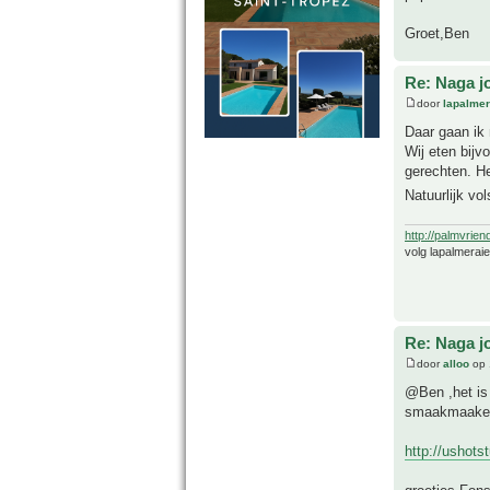
Groet,Ben
Re: Naga j
door
lapalmer
Daar gaan ik 
Wij eten bij
gerechten. He
Natuurlijk vo
http://palmvrien
volg lapalmerai
Re: Naga j
door
alloo
op 
@Ben ,het is 
smaakmaakers
http://ushots