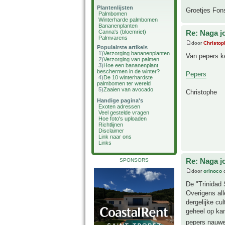
Plantenlijsten
Groetjes Fon
Palmbomen
Winterharde palmbomen
Bananenplanten
Canna's (bloemriet)
Re: Naga j
Palmvarens
door
Christop
Populairste artikels
1)
Verzorging bananenplanten
Van pepers ke
2)
Verzorging van palmen
3)
Hoe een bananenplant
beschermen in de winter?
Pepers
4)
De 10 winterhardste
palmbomen ter wereld
5)
Zaaien van avocado
Christophe
Handige pagina's
Exoten adressen
Veel gestelde vragen
Hoe foto's uploaden
Richtlijnen
Disclaimer
Link naar ons
Links
Re: Naga j
SPONSORS
door
orinoco
o
De "Trinidad 
Overigens all
dergelijke cu
geheel op kan
pepers nauwel