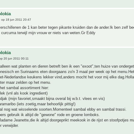
s
olokia
e
op 18 jun 2011 20:47
rschillenen de 1 kan beter tegen pikante kruiden dan de ander.Ik ben zelf be
 curcuma terwijl mijn vrouw er niets van weten.Gr Eddy
olokia
p 20 jun 2011 00:11
alleen wat planten en dieren betreft ben ik een "exoot",ten huize van onderg
donesisch en Surinaams eten doorgaans zo'n 3 maal per week op het menu.Het 
et-Nederlandse keukens lekker vind,anders mocht het voor mij elke dag.Holl
hter maar zelden op het menu.
het sambal assortiment hier:
ek (vnl als kook ingredient)
jak (mijn favoriet,smaakt bijna overal bij w.b.t. vlees en vis)
amaribo (iets zoetig,maar behoorlijk pittig!)
al nog wat wisselende soorten.Momenteel sambal ebby en sambal trassi.
ers gebruik ik altijd de "gewone" rode en groene lomboks.
dame Jeanette,die ik altijd doorgeprikt meekook in de rijst en stoofpotjes m
 verwijder.