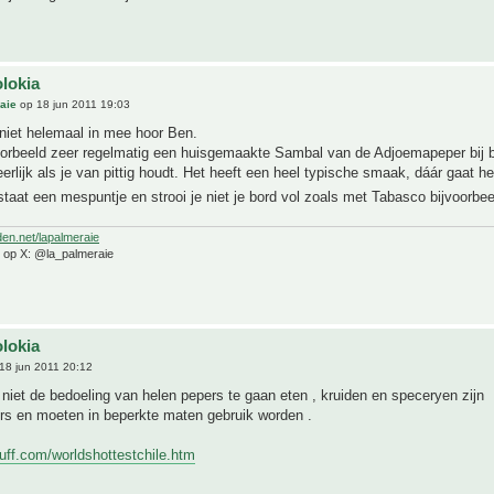
olokia
aie
op 18 jun 2011 19:03
niet helemaal in mee hoor Ben.
voorbeeld zeer regelmatig een huisgemaakte Sambal van de Adjoemapeper bij 
erlijk als je van pittig houdt. Het heeft een heel typische smaak, dáár gaat h
lstaat een mespuntje en strooi je niet je bord vol zoals met Tabasco bijvoorbe
den.net/lapalmeraie
e op X: @la_palmeraie
olokia
18 jun 2011 20:12
niet de bedoeling van helen pepers te gaan eten , kruiden en speceryen zijn
 en moeten in beperkte maten gebruik worden .
tuff.com/worldshottestchile.htm