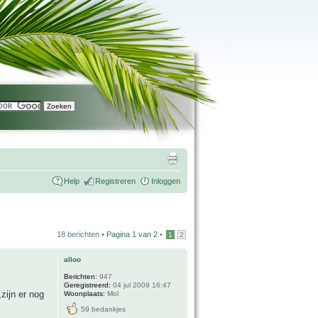
Help
Registreren
Inloggen
18 berichten •
Pagina
1
van
2
•
1
2
alloo
Berichten:
947
Geregistreerd:
04 jul 2009 16:47
zijn er nog
Woonplaats:
Mol
59 bedankjes