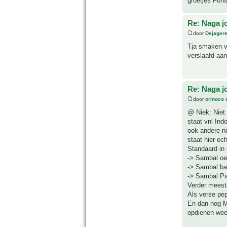
groetjes Fon
Re: Naga j
door
Dejager
Tja smaken ve
verslaafd aan
Re: Naga j
door
orinoco
o
@ Niek: Niet 
staat vnl In
ook andere ni
staat hier ec
Standaard in 
-> Sambal oel
-> Sambal bad
-> Sambal Par
Verder meest
Als verse pep
En dan nog Ma
opdienen weer