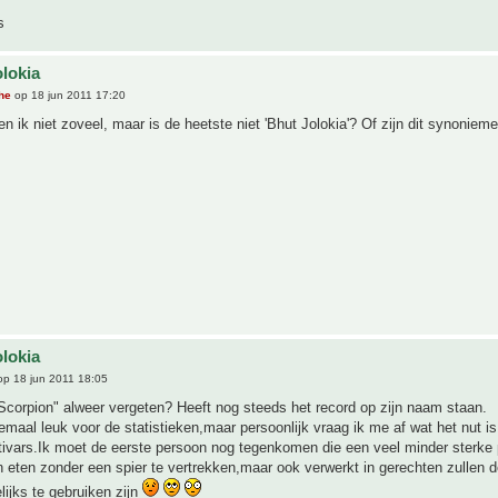
s
olokia
he
op 18 jun 2011 17:20
n ik niet zoveel, maar is de heetste niet 'Bhut Jolokia'? Of zijn dit synoniem
olokia
p 18 jun 2011 18:05
Scorpion" alweer vergeten? Heeft nog steeds het record op zijn naam staan.
emaal leuk voor de statistieken,maar persoonlijk vraag ik me af wat het nut i
ltivars.Ik moet de eerste persoon nog tegenkomen die een veel minder sterke p
 eten zonder een spier te vertrekken,maar ook verwerkt in gerechten zullen d
ijks te gebruiken zijn