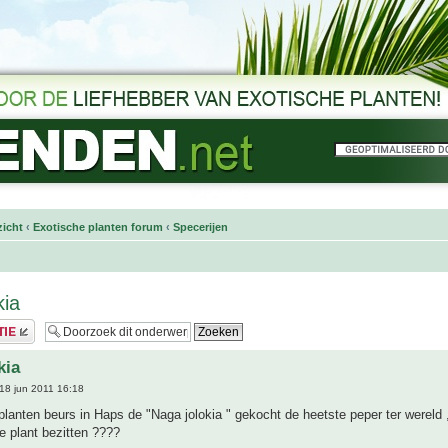
icht
‹
Exotische planten forum
‹
Specerijen
kia
kia
18 jun 2011 16:18
planten beurs in Haps de "Naga jolokia " gekocht de heetste peper ter wereld ,
e plant bezitten ????