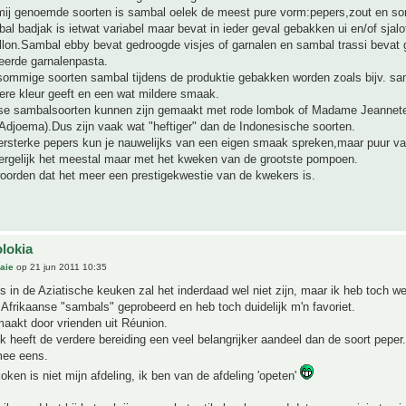
mij genoemde soorten is sambal oelek de meest pure vorm:pepers,zout en s
l badjak is ietwat variabel maar bevat in ieder geval gebakken ui en/of sjalo
illon.Sambal ebby bevat gedroogde visjes of garnalen en sambal trassi bevat
eerde garnalenpasta.
ommige soorten sambal tijdens de produktie gebakken worden zoals bijv. sa
ere kleur geeft en een wat mildere smaak.
e sambalsoorten kunnen zijn gemaakt met rode lombok of Madame Jeannete
 Adjoema).Dus zijn vaak wat "heftiger" dan de Indonesische soorten.
persterke pepers kun je nauwelijks van een eigen smaak spreken,maar puur v
vergelijk het meestal maar met het kweken van de grootste pompoen.
oorden dat het meer een prestigekwestie van de kwekers is.
olokia
aie
op 21 jun 2011 10:35
ls in de Aziatische keuken zal het inderdaad wel niet zijn, maar ik heb toch we
 Afrikaanse "sambals" geprobeerd en heb toch duidelijk m'n favoriet.
aakt door vrienden uit Réunion.
jk heeft de verdere bereiding een veel belangrijker aandeel dan de soort peper
mee eens.
oken is niet mijn afdeling, ik ben van de afdeling 'opeten'