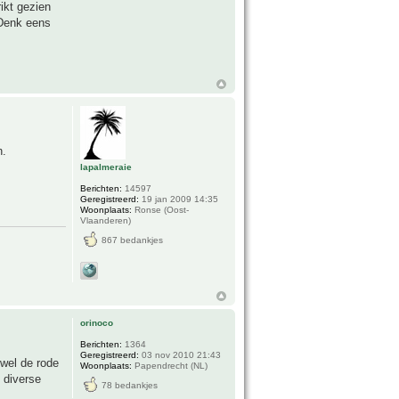
ikt gezien
 Denk eens
n.
lapalmeraie
Berichten:
14597
Geregistreerd:
19 jan 2009 14:35
Woonplaats:
Ronse (Oost-
Vlaanderen)
867 bedankjes
orinoco
Berichten:
1364
Geregistreerd:
03 nov 2010 21:43
wel de rode
Woonplaats:
Papendrecht (NL)
 diverse
78 bedankjes