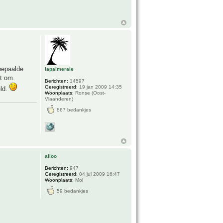
bepaalde
lapalmeraie
et om.
Berichten:
14597
Geregistreerd:
19 jan 2009 14:35
eld.
Woonplaats:
Ronse (Oost-
Vlaanderen)
867 bedankjes
alloo
Berichten:
947
Geregistreerd:
04 jul 2009 16:47
Woonplaats:
Mol
59 bedankjes