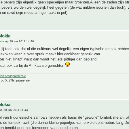
 pepers zijn eigenlijk geen specerijen maar groenten.Alleen de zaden zijn str
 pepers worden wel degelijk heel gegeten (de wat mildere soorten dan toch).
 en rawit (zijn meestal ingemaakt in pot).
olokia
aie
op 20 jun 2011 14:40
jij toch ook dat al die cultivars wel degelijk een eigen typische smaak hebbe
eekoken waar je over sprak maakt hier dankbaar gebruik van.
er niet 'knapt' want dan wordt het iets pittiger dan gepland.
dat ook zo bij de Afrikaanse gerechten
den.net/lapalmeraie
e op X: @la_palmeraie
olokia
p 20 jun 2011 16:44
l van Indonesische sambals hebben als basis de "gewone" lombok merah, of
 de lombok rawit (die dunne kleine pepertjes van enkele centimeters lang.De
n bereikt door het toevoegen van ingredienten.