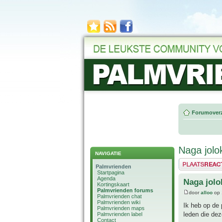
Forumoverz
Naga jolo
NAVIGATIE
Plaats een reactie
Palmvrienden
Startpagina
Agenda
Naga jolo
Kortingskaart
Palmvrienden forums
door
alloo
op 
Palmvrienden chat
Palmvrienden wiki
Ik heb op de 
Palmvrienden maps
leden die dez
Palmvrienden label
Contact