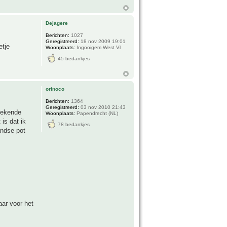
Dejagere
Berichten:
1027
Geregistreerd:
18 nov 2009 19:01
etje
Woonplaats:
Ingooigem West Vl
45 bedankjes
orinoco
Berichten:
1364
Geregistreerd:
03 nov 2010 21:43
etekende
Woonplaats:
Papendrecht (NL)
is dat ik
78 bedankjes
andse pot
aar voor het