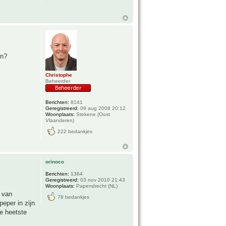
en?
Christophe
Beheerder
Berichten:
8141
Geregistreerd:
09 aug 2008 20:12
Woonplaats:
Stekene (Oost
Vlaanderen)
222 bedankjes
orinoco
Berichten:
1364
Geregistreerd:
03 nov 2010 21:43
Woonplaats:
Papendrecht (NL)
s van
78 bedankjes
eper in zijn
e heetste