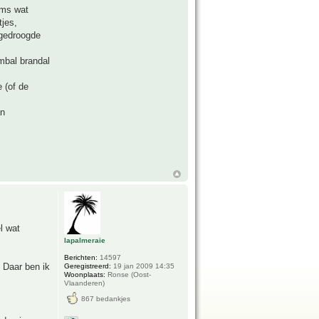
oms wat
tjes,
 gedroogde
mbal brandal
 (of de
an
l wat
lapalmeraie
Berichten:
14597
. Daar ben ik
Geregistreerd:
19 jan 2009 14:35
Woonplaats:
Ronse (Oost-
Vlaanderen)
867 bedankjes