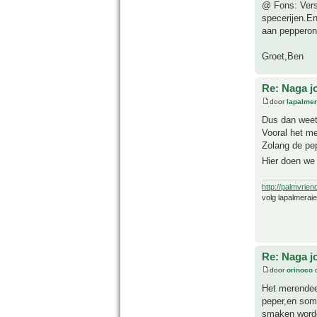
@ Fons: Verse
specerijen.En
aan pepperoni
Groet,Ben
Re: Naga j
door
lapalmer
Dus dan weet 
Vooral het m
Zolang de pep
Hier doen we 
http://palmvrien
volg lapalmerai
Re: Naga j
door
orinoco
o
Het merendee
peper,en soms
smaken worde