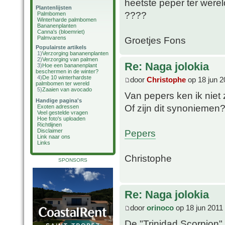
heetste peper ter werel
Plantenlijsten
????
Palmbomen
Winterharde palmbomen
Bananenplanten
Canna's (bloemriet)
Palmvarens
Groetjes Fons
Populairste artikels
1)
Verzorging bananenplanten
2)
Verzorging van palmen
Re: Naga jolokia
3)
Hoe een bananenplant
beschermen in de winter?
4)
De 10 winterhardste
door
Christophe
op 18 jun 2
palmbomen ter wereld
5)
Zaaien van avocado
Van pepers ken ik niet 
Handige pagina's
Of zijn dit synoniemen
Exoten adressen
Veel gestelde vragen
Hoe foto's uploaden
Richtlijnen
Pepers
Disclaimer
Link naar ons
Links
Christophe
SPONSORS
Re: Naga jolokia
door
orinoco
op 18 jun 2011
De "Trinidad Scorpion"