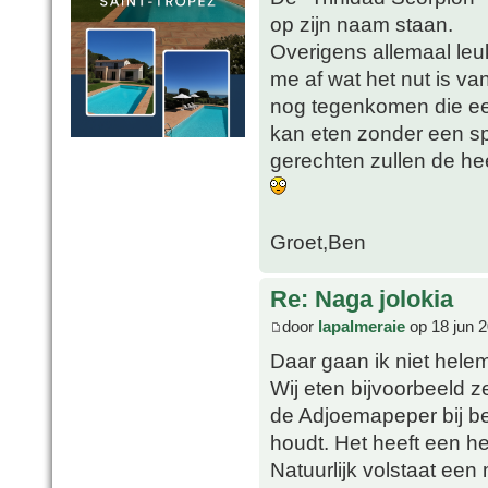
op zijn naam staan.
Overigens allemaal leuk
me af wat het nut is va
nog tegenkomen die een
kan eten zonder een sp
gerechten zullen de he
Groet,Ben
Re: Naga jolokia
door
lapalmeraie
op 18 jun 2
Daar gaan ik niet hele
Wij eten bijvoorbeeld 
de Adjoemapeper bij bep
houdt. Het heeft een h
Natuurlijk volstaat een 