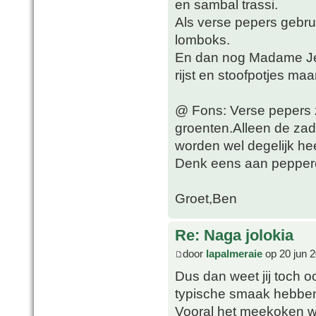
en sambal trassi.
Als verse pepers gebrui
lomboks.
En dan nog Madame Jean
rijst en stoofpotjes ma
@ Fons: Verse pepers z
groenten.Alleen de zade
worden wel degelijk he
Denk eens aan pepperon
Groet,Ben
Re: Naga jolokia
door
lapalmeraie
op 20 jun 2
Dus dan weet jij toch oo
typische smaak hebbe
Vooral het meekoken wa