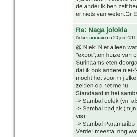
de ander.Ik ben zelf be
er niets van weten.Gr 
Re: Naga jolokia
door
orinoco
op 20 jun 2011
@ Niek: Niet alleen wat
"exoot",ten huize van 
Surinaams eten doorga
dat ik ook andere niet
mocht het voor mij elke
zelden op het menu.
Standaard in het samba
-> Sambal oelek (vnl al
-> Sambal badjak (mijn f
vis)
-> Sambal Paramaribo (i
Verder meestal nog wa