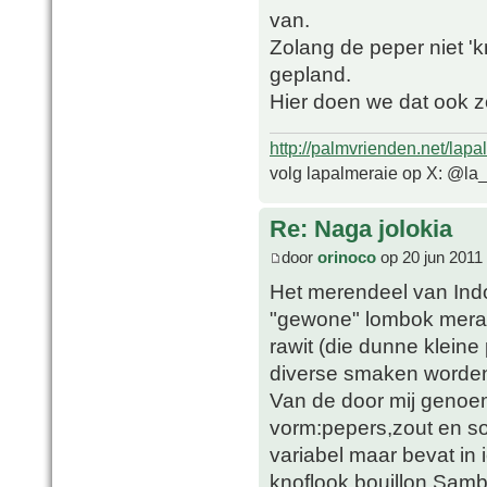
van.
Zolang de peper niet 'k
gepland.
Hier doen we dat ook z
http://palmvrienden.net/lapa
volg lapalmeraie op X: @la
Re: Naga jolokia
door
orinoco
op 20 jun 2011
Het merendeel van Ind
"gewone" lombok merah
rawit (die dunne kleine
diverse smaken worden 
Van de door mij genoe
vorm:pepers,zout en so
variabel maar bevat in 
knoflook,bouillon.Samb