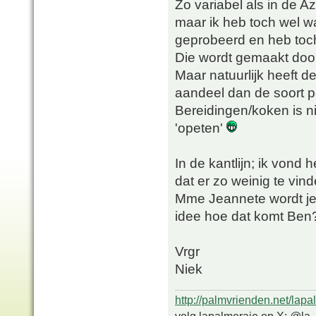
Zo variabel als in de Az
maar ik heb toch wel w
geprobeerd en heb toch 
Die wordt gemaakt door
Maar natuurlijk heeft d
aandeel dan de soort p
Bereidingen/koken is ni
'opeten'
In de kantlijn; ik vond 
dat er zo weinig te vin
Mme Jeannete wordt je 
idee hoe dat komt Ben
Vrgr
Niek
http://palmvrienden.net/lapa