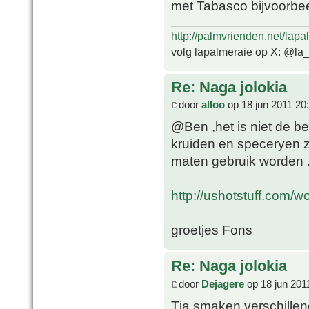
met Tabasco bijvoorbe
http://palmvrienden.net/lapa
volg lapalmeraie op X: @la
Re: Naga jolokia
door
alloo
op 18 jun 2011 20
@Ben ,het is niet de b
kruiden en speceryen 
maten gebruik worden 
http://ushotstuff.com/w
groetjes Fons
Re: Naga jolokia
door
Dejagere
op 18 jun 201
Tja smaken verschillen