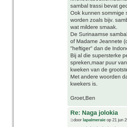
sambal trassi bevat g
Ook kunnen sommige so
worden zoals bijv. sam
wat mildere smaak.
De Surinaamse sambals
of Madame Jeannete (of
"heftiger" dan de Indon
Bij al die supersterke
spreken,maar puur van 
kweken van de groots
Met andere woorden da
kwekers is.
Groet,Ben
Re: Naga jolokia
door
lapalmeraie
op 21 jun 2