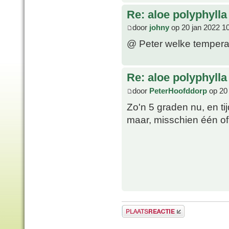
Re: aloe polyphylla
door
johny
op 20 jan 2022 1
@ Peter welke temperat
Re: aloe polyphylla
door
PeterHoofddorp
op 20 
Zo'n 5 graden nu, en ti
maar, misschien één of 
Plaats een reactie