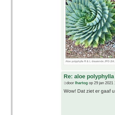
Aloe polyphylla R & L draaiende.JPG (64
Re: aloe polyphylla
door
lhartog
op 29 jan 2021 
Wow! Dat ziet er gaaf u