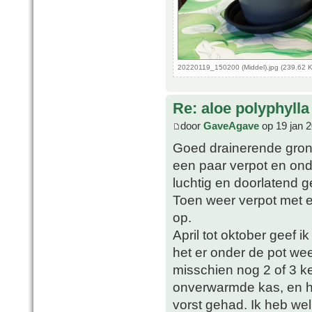
20220119_150200 (Middel).jpg (239.62 
Re: aloe polyphylla
door
GaveAgave
op 19 jan 
Goed drainerende grond 
een paar verpot en ond
luchtig en doorlatend 
Toen weer verpot met 
op.
April tot oktober geef i
het er onder de pot wee
misschien nog 2 of 3 ke
onverwarmde kas, en h
vorst gehad. Ik heb we