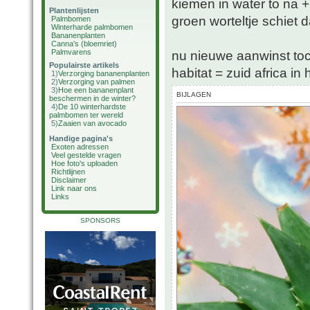
kiemen in water to na 
Plantenlijsten
groen worteltje schiet 
Palmbomen
Winterharde palmbomen
Bananenplanten
Canna's (bloemriet)
Palmvarens
nu nieuwe aanwinst to
Populairste artikels
habitat = zuid africa i
1)
Verzorging bananenplanten
2)
Verzorging van palmen
3)
Hoe een bananenplant
BIJLAGEN
beschermen in de winter?
4)
De 10 winterhardste
palmbomen ter wereld
5)
Zaaien van avocado
Handige pagina's
Exoten adressen
Veel gestelde vragen
Hoe foto's uploaden
Richtlijnen
Disclaimer
Link naar ons
Links
SPONSORS