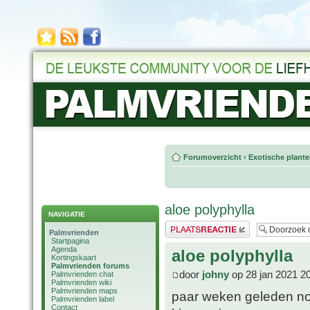
Forumoverzicht
‹
Exotische plant
aloe polyphylla
NAVIGATIE
Plaats een reactie
Palmvrienden
Startpagina
Agenda
aloe polyphylla
Kortingskaart
Palmvrienden forums
door
johny
op 28 jan 2021 2
Palmvrienden chat
Palmvrienden wiki
Palmvrienden maps
paar weken geleden nog 
Palmvrienden label
Contact