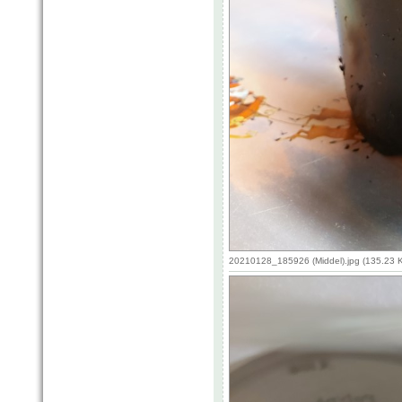
20210128_185926 (Middel).jpg (135.23 