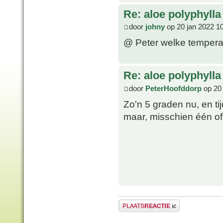
Re: aloe polyphylla
door
johny
op 20 jan 2022 1
@ Peter welke temperat
Re: aloe polyphylla
door
PeterHoofddorp
op 20 
Zo'n 5 graden nu, en ti
maar, misschien één of 
Plaats een reactie