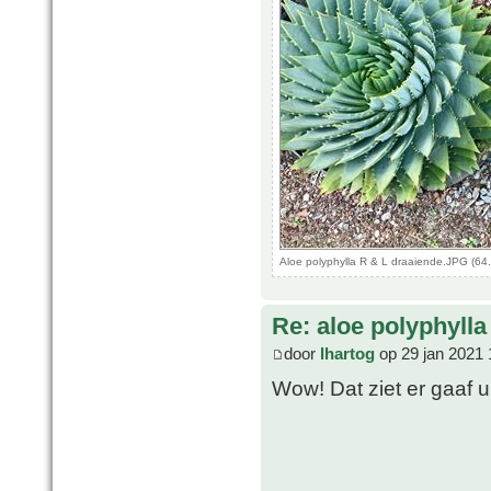
Aloe polyphylla R & L draaiende.JPG (64
Re: aloe polyphylla
door
lhartog
op 29 jan 2021 
Wow! Dat ziet er gaaf u