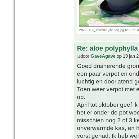
20220119_150200 (Middel).jpg (239.62 
Re: aloe polyphylla
door
GaveAgave
op 19 jan 
Goed drainerende grond 
een paar verpot en ond
luchtig en doorlatend 
Toen weer verpot met 
op.
April tot oktober geef i
het er onder de pot wee
misschien nog 2 of 3 ke
onverwarmde kas, en h
vorst gehad. Ik heb we