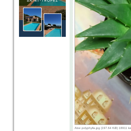
Aloe polyphylla.jpg (197.64 KiB) 18911 k