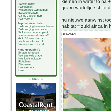
kiemen in water to na 
Plantenlijsten
groen worteltje schiet 
Palmbomen
Winterharde palmbomen
Bananenplanten
Canna's (bloemriet)
Palmvarens
nu nieuwe aanwinst to
Populairste artikels
habitat = zuid africa i
1)
Verzorging bananenplanten
2)
Verzorging van palmen
3)
Hoe een bananenplant
BIJLAGEN
beschermen in de winter?
4)
De 10 winterhardste
palmbomen ter wereld
5)
Zaaien van avocado
Handige pagina's
Exoten adressen
Veel gestelde vragen
Hoe foto's uploaden
Richtlijnen
Disclaimer
Link naar ons
Links
SPONSORS