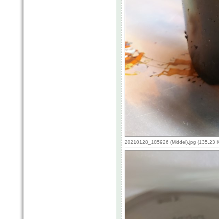
20210128_185926 (Middel).jpg (135.23 