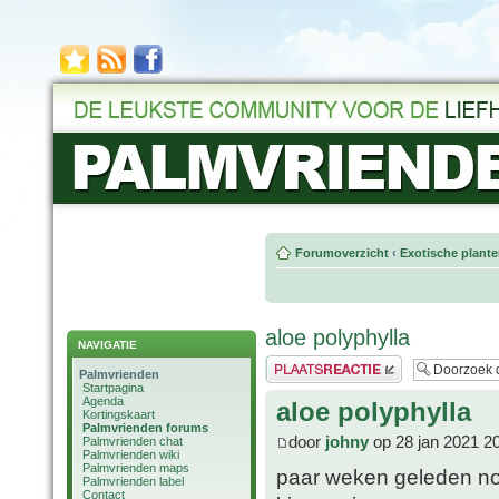
Forumoverzicht
‹
Exotische plant
aloe polyphylla
NAVIGATIE
Plaats een reactie
Palmvrienden
Startpagina
Agenda
aloe polyphylla
Kortingskaart
Palmvrienden forums
door
johny
op 28 jan 2021 2
Palmvrienden chat
Palmvrienden wiki
Palmvrienden maps
paar weken geleden nog 
Palmvrienden label
Contact