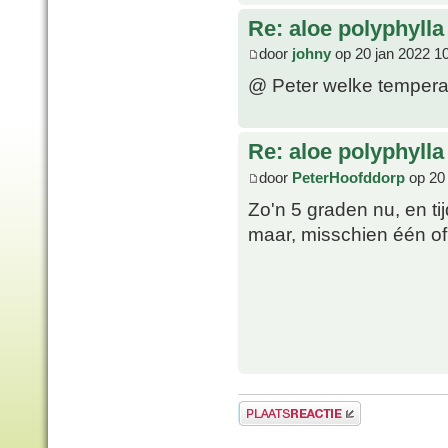
Re: aloe polyphylla
door
johny
op 20 jan 2022 1
@ Peter welke temperat
Re: aloe polyphylla
door
PeterHoofddorp
op 20 
Zo'n 5 graden nu, en ti
maar, misschien één of 
Plaats een reactie