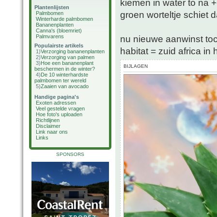
kiemen in water to na 
Plantenlijsten
groen worteltje schiet 
Palmbomen
Winterharde palmbomen
Bananenplanten
Canna's (bloemriet)
Palmvarens
nu nieuwe aanwinst to
Populairste artikels
habitat = zuid africa i
1)
Verzorging bananenplanten
2)
Verzorging van palmen
3)
Hoe een bananenplant
BIJLAGEN
beschermen in de winter?
4)
De 10 winterhardste
palmbomen ter wereld
5)
Zaaien van avocado
Handige pagina's
Exoten adressen
Veel gestelde vragen
Hoe foto's uploaden
Richtlijnen
Disclaimer
Link naar ons
Links
SPONSORS