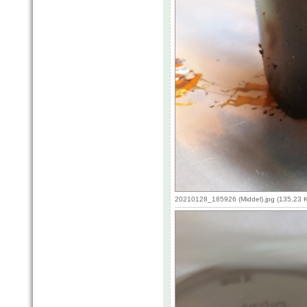
20210128_185926 (Middel).jpg (135.23 