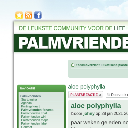
Forumoverzicht
‹
Exotische plant
aloe polyphylla
NAVIGATIE
Plaats een reactie
Palmvrienden
Startpagina
Agenda
aloe polyphylla
Kortingskaart
Palmvrienden forums
door
johny
op 28 jan 2021 2
Palmvrienden chat
Palmvrienden wiki
Palmvrienden maps
paar weken geleden nog 
Palmvrienden label
Contact