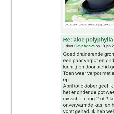
20220119_150200 (Middel).jpg (239.62 
Re: aloe polyphylla
door
GaveAgave
op 19 jan 
Goed drainerende grond 
een paar verpot en ond
luchtig en doorlatend 
Toen weer verpot met 
op.
April tot oktober geef i
het er onder de pot wee
misschien nog 2 of 3 ke
onverwarmde kas, en h
vorst gehad. Ik heb we