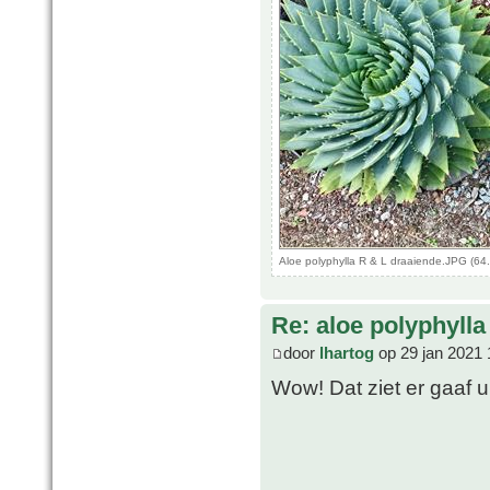
Aloe polyphylla R & L draaiende.JPG (64
Re: aloe polyphylla
door
lhartog
op 29 jan 2021 
Wow! Dat ziet er gaaf u