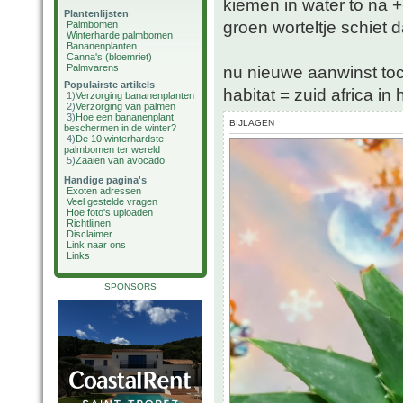
kiemen in water to na 
Plantenlijsten
groen worteltje schiet 
Palmbomen
Winterharde palmbomen
Bananenplanten
Canna's (bloemriet)
Palmvarens
nu nieuwe aanwinst to
Populairste artikels
habitat = zuid africa i
1)
Verzorging bananenplanten
2)
Verzorging van palmen
3)
Hoe een bananenplant
BIJLAGEN
beschermen in de winter?
4)
De 10 winterhardste
palmbomen ter wereld
5)
Zaaien van avocado
Handige pagina's
Exoten adressen
Veel gestelde vragen
Hoe foto's uploaden
Richtlijnen
Disclaimer
Link naar ons
Links
SPONSORS