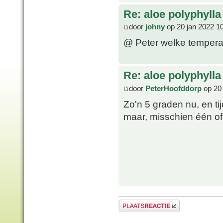
Re: aloe polyphylla
door
johny
op 20 jan 2022 1
@ Peter welke temperat
Re: aloe polyphylla
door
PeterHoofddorp
op 20 
Zo'n 5 graden nu, en ti
maar, misschien één of 
Plaats een reactie