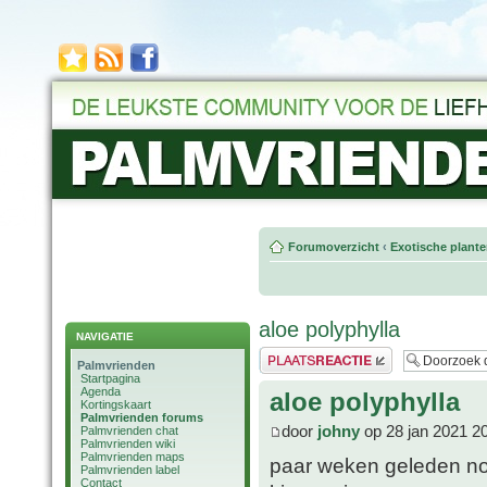
Forumoverzicht
‹
Exotische plant
aloe polyphylla
NAVIGATIE
Plaats een reactie
Palmvrienden
Startpagina
Agenda
aloe polyphylla
Kortingskaart
Palmvrienden forums
door
johny
op 28 jan 2021 2
Palmvrienden chat
Palmvrienden wiki
Palmvrienden maps
paar weken geleden nog 
Palmvrienden label
Contact