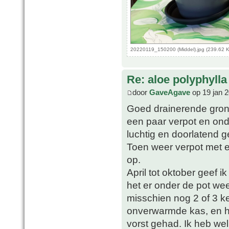
20220119_150200 (Middel).jpg (239.62 
Re: aloe polyphylla
door
GaveAgave
op 19 jan 
Goed drainerende grond 
een paar verpot en ond
luchtig en doorlatend 
Toen weer verpot met 
op.
April tot oktober geef i
het er onder de pot wee
misschien nog 2 of 3 ke
onverwarmde kas, en h
vorst gehad. Ik heb we