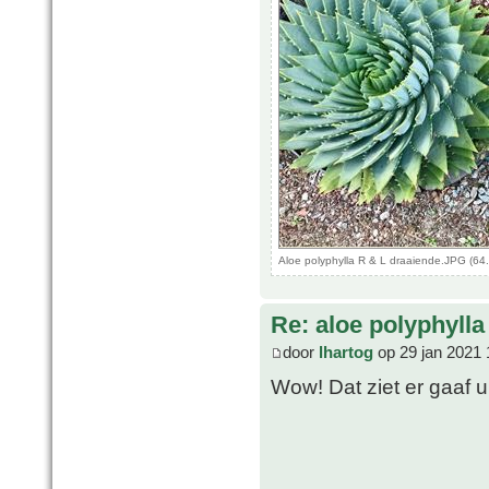
Aloe polyphylla R & L draaiende.JPG (64
Re: aloe polyphylla
door
lhartog
op 29 jan 2021 
Wow! Dat ziet er gaaf u