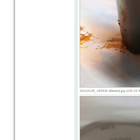
20210128_185926 (Middel).jpg (135.23 