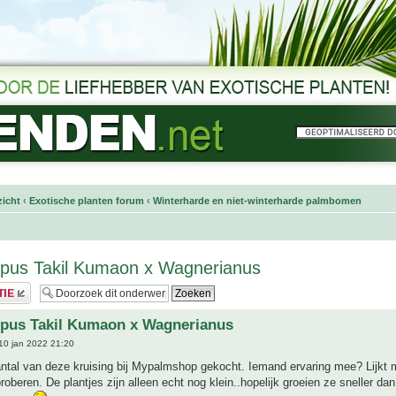
icht
‹
Exotische planten forum
‹
Winterharde en niet-winterharde palmbomen
rpus Takil Kumaon x Wagnerianus
rpus Takil Kumaon x Wagnerianus
10 jan 2022 21:20
ntal van deze kruising bij Mypalmshop gekocht. Iemand ervaring mee? Lijkt m
roberen. De plantjes zijn alleen echt nog klein..hopelijk groeien ze sneller dan