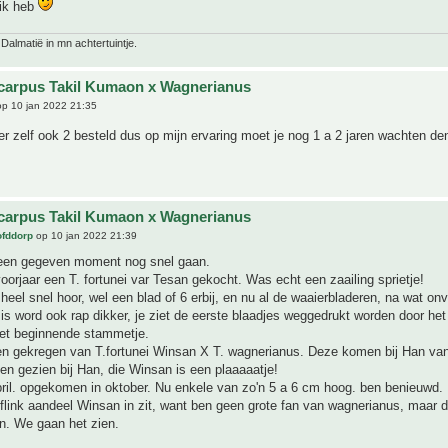
 ik heb
 Dalmatië in mn achtertuintje.
carpus Takil Kumaon x Wagnerianus
p 10 jan 2022 21:35
er zelf ook 2 besteld dus op mijn ervaring moet je nog 1 a 2 jaren wachten de
carpus Takil Kumaon x Wagnerianus
ofddorp
op 10 jan 2022 21:39
een gegeven moment nog snel gaan.
voorjaar een T. fortunei var Tesan gekocht. Was echt een zaailing sprietje!
heel snel hoor, wel een blad of 6 erbij, en nu al de waaierbladeren, na wat on
is word ook rap dikker, je ziet de eerste blaadjes weggedrukt worden door het
et beginnende stammetje.
n gekregen van T.fortunei Winsan X T. wagnerianus. Deze komen bij Han van
en gezien bij Han, die Winsan is een plaaaaatje!
ril. opgekomen in oktober. Nu enkele van zo'n 5 a 6 cm hoog. ben benieuwd.
flink aandeel Winsan in zit, want ben geen grote fan van wagnerianus, maar d
n. We gaan het zien.