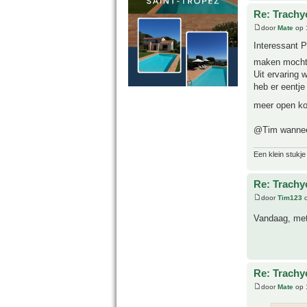
Re: Trachy
door
Mate
op 
Interessant P
maken mocht 
Uit ervaring 
heb er eentj
meer open kon
@Tim wanneer
Een klein stukje
Re: Trachy
door
Tim123
o
Vandaag, met
Re: Trachy
door
Mate
op 