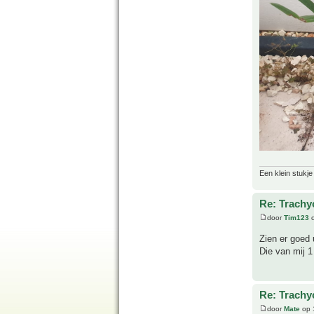
Een klein stukje
Re: Trachy
door
Tim123
o
Zien er goed 
Die van mij 1
Re: Trachy
door
Mate
op 