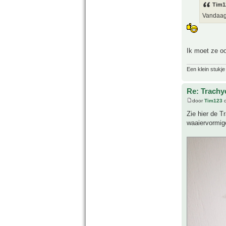
Tim1
Vandaag,
Ik moet ze o
Een klein stukje
Re: Trachy
door
Tim123
o
Zie hier de T
waaiervormig