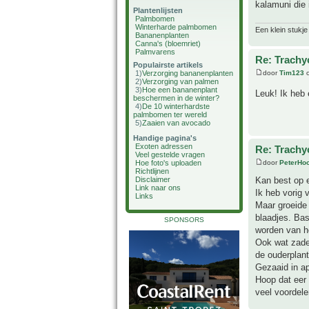
kalamuni die
Plantenlijsten
Palmbomen
Winterharde palmbomen
Een klein stukje
Bananenplanten
Canna's (bloemriet)
Palmvarens
Re: Trachy
Populairste artikels
1)
Verzorging bananenplanten
door
Tim123
o
2)
Verzorging van palmen
3)
Hoe een bananenplant
Leuk! Ik heb 
beschermen in de winter?
4)
De 10 winterhardste
palmbomen ter wereld
5)
Zaaien van avocado
Handige pagina's
Exoten adressen
Re: Trachy
Veel gestelde vragen
Hoe foto's uploaden
door
PeterHo
Richtlijnen
Disclaimer
Kan best op 
Link naar ons
Ik heb vorig 
Links
Maar groeide 
blaadjes. Bas
SPONSORS
worden van h
Ook wat zade
de ouderplant
Gezaaid in ap
Hoop dat eer 
veel voordele