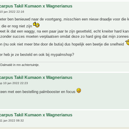
carpus Takil Kumaon x Wagnerianus
10 jan 2022 22:16
eter ben benieuwd naar de voortgang..misschien een nieuw draadje voor die k
die er nog niet zijn
weet ik dat een waggy, na een paar jaar te zijn gesetteld, echt kneiter hard kan
e zonder succes moeten verplaatsen omdat deze zo hard ging dat mijn zonnes
 (nu ook niet meer btw door de butia) dus hopelijk een beetje die snelheid
 heb je ze besteld en ook bij mypalmshop?
 Dalmatië in mn achtertuintje.
carpus Takil Kumaon x Wagnerianus
p 10 jan 2022 22:23
een met een bestelling palmbooster en focus
carpus Takil Kumaon x Wagnerianus
11 jan 2022 08:32