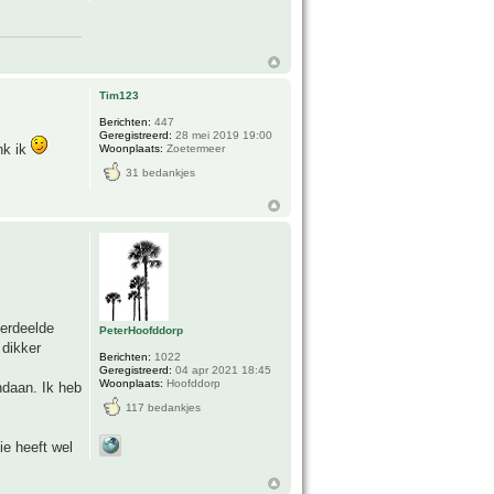
Tim123
Berichten:
447
Geregistreerd:
28 mei 2019 19:00
nk ik
Woonplaats:
Zoetermeer
31 bedankjes
verdeelde
PeterHoofddorp
 dikker
Berichten:
1022
Geregistreerd:
04 apr 2021 18:45
Woonplaats:
Hoofddorp
daan. Ik heb
117 bedankjes
ie heeft wel