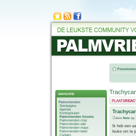
Forumoverz
Trachyca
NAVIGATIE
Plaats een reactie
Palmvrienden
Startpagina
Agenda
Trachyca
Kortingskaart
Palmvrienden forums
door
Mate
op 
Palmvrienden chat
Palmvrienden wiki
Ik heb een aa
Palmvrienden maps
leuke om te p
Palmvrienden label
Contact