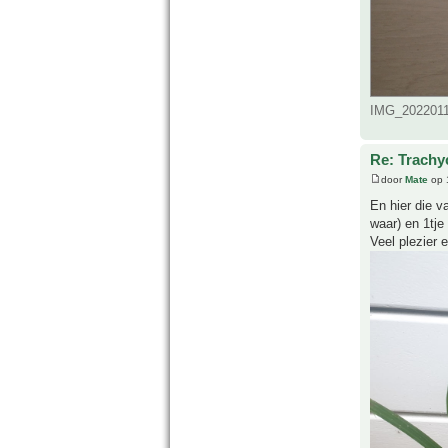
IMG_20220114
Re: Trachy
door
Mate
op 
En hier die v
waar) en 1tje 
Veel plezier 