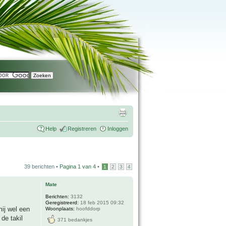
Help
Registreren
Inloggen
39 berichten •
Pagina
1
van
4
•
1
2
3
4
Mate
Berichten:
3132
Geregistreerd:
18 feb 2015 09:32
ij wel een
Woonplaats:
hoofddorp
 de takil
371 bedankjes