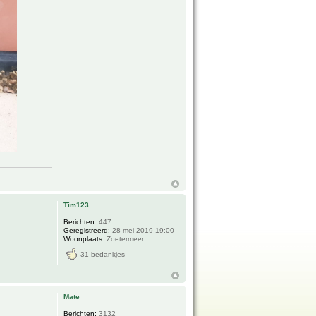
Tim123
Berichten:
447
Geregistreerd:
28 mei 2019 19:00
Woonplaats:
Zoetermeer
31 bedankjes
Mate
Berichten:
3132