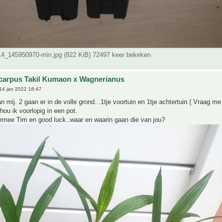
_145950970-min.jpg (822 KiB) 72497 keer bekeken
carpus Takil Kumaon x Wagnerianus
14 jan 2022 16:47
an mij. 2 gaan er in de volle grond...1tje voortuin en 1tje achtertuin ( Vraag me
hou ik voorlopig in een pot.
ermee Tim en good luck..waar en waarin gaan die van jou?