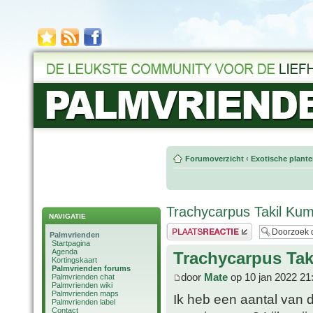
Forumoverzicht
‹
Exotische plant
Trachycarpus Takil Ku
NAVIGATIE
Plaats een reactie
Palmvrienden
Startpagina
Agenda
Trachycarpus Ta
Kortingskaart
Palmvrienden forums
door
Mate
op 10 jan 2022 21
Palmvrienden chat
Palmvrienden wiki
Palmvrienden maps
Ik heb een aantal van 
Palmvrienden label
Contact