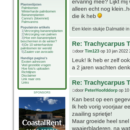
ervaring mee? Lijkt mij
Plantenlijsten
alleen echt nog klein..h
Palmbomen
Winterharde palmbomen
die ik heb
Bananenplanten
Canna's (bloemriet)
Palmvarens
Populairste artikels
Een klein stukje Dalmatië in
1)
Verzorging bananenplanten
2)
Verzorging van palmen
3)
Hoe een bananenplant
beschermen in de winter?
Re: Trachycarpus 
4)
De 10 winterhardste
palmbomen ter wereld
door
Tim123
op 10 jan 2022 
5)
Zaaien van avocado
Handige pagina's
Leuk! Ik heb er zelf oo
Exoten adressen
Veel gestelde vragen
a 2 jaren wachten denk
Hoe foto's uploaden
Richtlijnen
Disclaimer
Link naar ons
Re: Trachycarpus 
Links
door
PeterHoofddorp
op 10 
SPONSORS
Kan best op een gege
Ik heb vorig voorjaar e
zaailing sprietje!
Maar groeide heel snel 
waaierbladeren, na wat