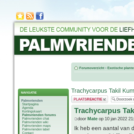
Forumoverzicht
‹
Exotische plant
Trachycarpus Takil Ku
NAVIGATIE
Plaats een reactie
Palmvrienden
Startpagina
Agenda
Trachycarpus Ta
Kortingskaart
Palmvrienden forums
door
Mate
op 10 jan 2022 21
Palmvrienden chat
Palmvrienden wiki
Palmvrienden maps
Ik heb een aantal van 
Palmvrienden label
Contact