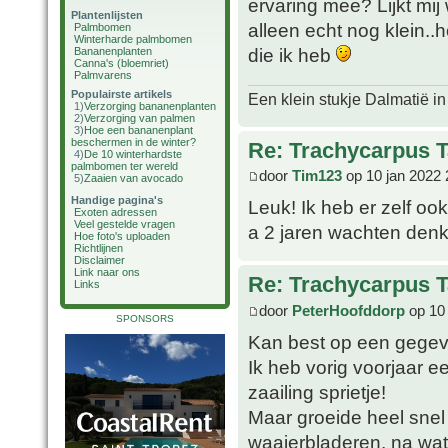
ervaring mee? Lijkt mij
Plantenlijsten
alleen echt nog klein..h
Palmbomen
Winterharde palmbomen
die ik heb
Bananenplanten
Canna's (bloemriet)
Palmvarens
Populairste artikels
Een klein stukje Dalmatië in
1)
Verzorging bananenplanten
2)
Verzorging van palmen
3)
Hoe een bananenplant
beschermen in de winter?
Re: Trachycarpus 
4)
De 10 winterhardste
palmbomen ter wereld
door
Tim123
op 10 jan 2022 
5)
Zaaien van avocado
Handige pagina's
Leuk! Ik heb er zelf oo
Exoten adressen
Veel gestelde vragen
a 2 jaren wachten denk
Hoe foto's uploaden
Richtlijnen
Disclaimer
Link naar ons
Re: Trachycarpus 
Links
door
PeterHoofddorp
op 10 
SPONSORS
Kan best op een gege
Ik heb vorig voorjaar e
zaailing sprietje!
Maar groeide heel snel 
waaierbladeren, na wat