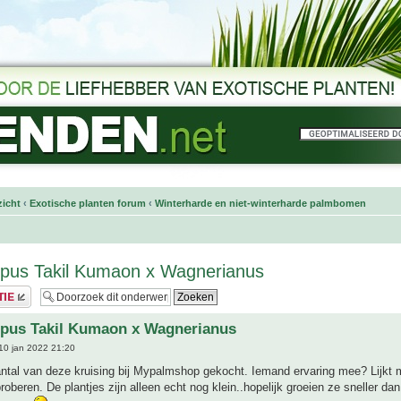
icht
‹
Exotische planten forum
‹
Winterharde en niet-winterharde palmbomen
rpus Takil Kumaon x Wagnerianus
rpus Takil Kumaon x Wagnerianus
10 jan 2022 21:20
ntal van deze kruising bij Mypalmshop gekocht. Iemand ervaring mee? Lijkt m
roberen. De plantjes zijn alleen echt nog klein..hopelijk groeien ze sneller dan