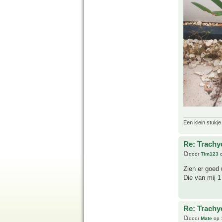
Een klein stukje
Re: Trachy
door
Tim123
o
Zien er goed 
Die van mij 1
Re: Trachy
door
Mate
op 