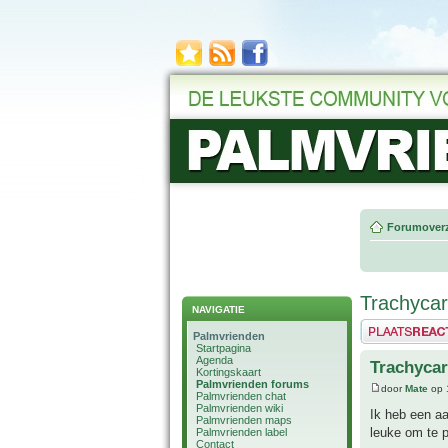
Forumoverz
Trachyca
NAVIGATIE
Plaats een reactie
Palmvrienden
Startpagina
Agenda
Trachyca
Kortingskaart
Palmvrienden forums
door
Mate
op 
Palmvrienden chat
Palmvrienden wiki
Ik heb een aa
Palmvrienden maps
leuke om te p
Palmvrienden label
Contact