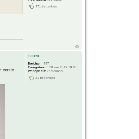
371 bedankjes
Tim123
Berichten:
447
Geregistreerd:
28 mei 2019 19:00
t eerste
Woonplaats:
Zoetermeer
31 bedankjes