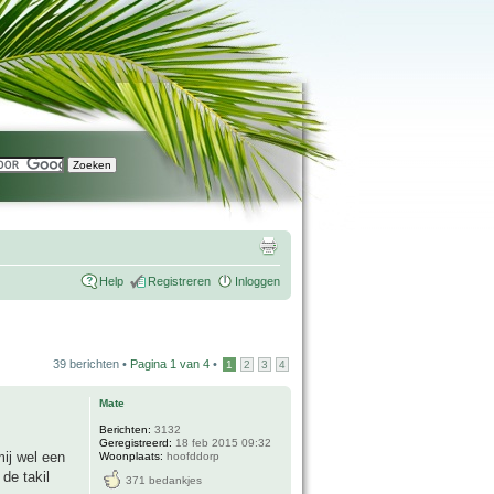
Help
Registreren
Inloggen
39 berichten •
Pagina
1
van
4
•
1
2
3
4
Mate
Berichten:
3132
Geregistreerd:
18 feb 2015 09:32
ij wel een
Woonplaats:
hoofddorp
 de takil
371 bedankjes