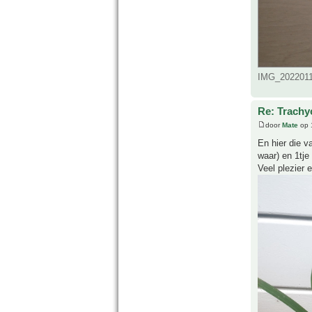
IMG_20220114
Re: Trachy
door
Mate
op 
En hier die v
waar) en 1tje 
Veel plezier 