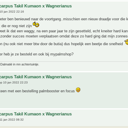
carpus Takil Kumaon x Wagnerianus
10 jan 2022 22:16
eter ben benieuwd naar de voortgang..misschien een nieuw draadje voor die k
die er nog niet zijn
weet ik dat een waggy, na een paar jaar te zijn gesetteld, echt kneiter hard kan
e zonder succes moeten verplaatsen omdat deze zo hard ging dat mijn zonnes
 (nu ook niet meer btw door de butia) dus hopelijk een beetje die snelheid
 heb je ze besteld en ook bij mypalmshop?
 Dalmatië in mn achtertuintje.
carpus Takil Kumaon x Wagnerianus
p 10 jan 2022 22:23
een met een bestelling palmbooster en focus
carpus Takil Kumaon x Wagnerianus
11 jan 2022 08:32