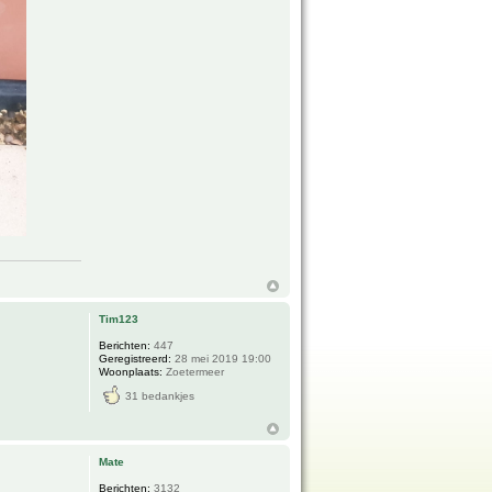
Tim123
Berichten:
447
Geregistreerd:
28 mei 2019 19:00
Woonplaats:
Zoetermeer
31 bedankjes
Mate
Berichten:
3132