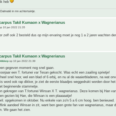
 ik heb
 Dalmatië in mn achtertuintje.
carpus Takil Kumaon x Wagnerianus
p 10 jan 2022 21:35
er zelf ook 2 besteld dus op mijn ervaring moet je nog 1 a 2 jaren wachten de
carpus Takil Kumaon x Wagnerianus
ofddorp
op 10 jan 2022 21:39
een gegeven moment nog snel gaan.
voorjaar een T. fortunei var Tesan gekocht. Was echt een zaailing sprietje!
heel snel hoor, wel een blad of 6 erbij, en nu al de waaierbladeren, na wat on
is word ook rap dikker, je ziet de eerste blaadjes weggedrukt worden door het
et beginnende stammetje.
n gekregen van T.fortunei Winsan X T. wagnerianus. Deze komen bij Han van
en gezien bij Han, die Winsan is een plaaaaatje!
ril. opgekomen in oktober. Nu enkele van zo'n 5 a 6 cm hoog. ben benieuwd.
flink aandeel Winsan in zit, want ben geen grote fan van wagnerianus, maar d
n. We gaan het zien.