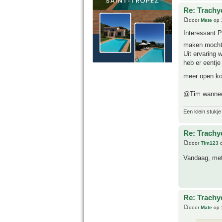
Re: Trachy
door
Mate
op 
Interessant P
maken mocht 
Uit ervaring 
heb er eentj
meer open kon
@Tim wanneer
Een klein stukje
Re: Trachy
door
Tim123
o
Vandaag, met
Re: Trachy
door
Mate
op 