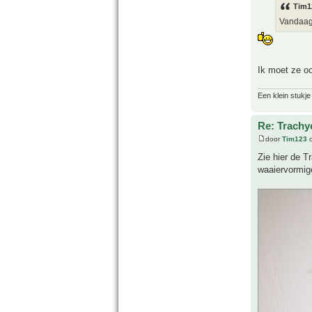
Tim1
Vandaag,
Ik moet ze o
Een klein stukje
Re: Trachy
door
Tim123
o
Zie hier de T
waaiervormig