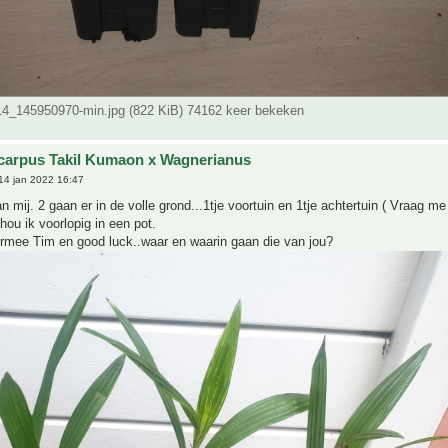
_145950970-min.jpg (822 KiB) 74162 keer bekeken
carpus Takil Kumaon x Wagnerianus
14 jan 2022 16:47
an mij. 2 gaan er in de volle grond...1tje voortuin en 1tje achtertuin ( Vraag me
hou ik voorlopig in een pot.
ermee Tim en good luck..waar en waarin gaan die van jou?