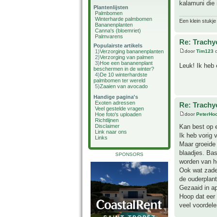
kalamuni die
Plantenlijsten
Palmbomen
Winterharde palmbomen
Een klein stukje
Bananenplanten
Canna's (bloemriet)
Palmvarens
Re: Trachy
Populairste artikels
1)
Verzorging bananenplanten
door
Tim123
o
2)
Verzorging van palmen
3)
Hoe een bananenplant
Leuk! Ik heb 
beschermen in de winter?
4)
De 10 winterhardste
palmbomen ter wereld
5)
Zaaien van avocado
Handige pagina's
Exoten adressen
Re: Trachy
Veel gestelde vragen
Hoe foto's uploaden
door
PeterHo
Richtlijnen
Disclaimer
Kan best op 
Link naar ons
Ik heb vorig 
Links
Maar groeide 
blaadjes. Bas
SPONSORS
worden van h
Ook wat zade
de ouderplant
Gezaaid in ap
Hoop dat eer 
veel voordele