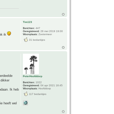
Tim123
Berichten:
447
Geregistreerd:
28 mei 2019 19:00
nk ik
Woonplaats:
Zoetermeer
31 bedankjes
verdeelde
PeterHoofddorp
 dikker
Berichten:
1022
Geregistreerd:
04 apr 2021 18:45
Woonplaats:
Hoofddorp
daan. Ik heb
117 bedankjes
ie heeft wel