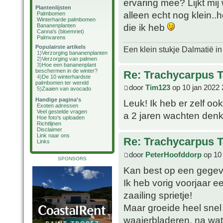
ervaring mee? Lijkt mij
Plantenlijsten
alleen echt nog klein..h
Palmbomen
Winterharde palmbomen
die ik heb
Bananenplanten
Canna's (bloemriet)
Palmvarens
Populairste artikels
Een klein stukje Dalmatië in
1)
Verzorging bananenplanten
2)
Verzorging van palmen
3)
Hoe een bananenplant
beschermen in de winter?
Re: Trachycarpus 
4)
De 10 winterhardste
palmbomen ter wereld
door
Tim123
op 10 jan 2022 
5)
Zaaien van avocado
Handige pagina's
Leuk! Ik heb er zelf oo
Exoten adressen
Veel gestelde vragen
a 2 jaren wachten denk
Hoe foto's uploaden
Richtlijnen
Disclaimer
Link naar ons
Re: Trachycarpus 
Links
door
PeterHoofddorp
op 10 
SPONSORS
Kan best op een gege
Ik heb vorig voorjaar e
zaailing sprietje!
Maar groeide heel snel 
waaierbladeren, na wat