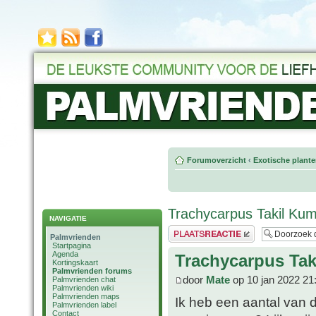
Forumoverzicht
‹
Exotische plant
Trachycarpus Takil Ku
NAVIGATIE
Plaats een reactie
Palmvrienden
Startpagina
Agenda
Trachycarpus Ta
Kortingskaart
Palmvrienden forums
door
Mate
op 10 jan 2022 21
Palmvrienden chat
Palmvrienden wiki
Palmvrienden maps
Ik heb een aantal van 
Palmvrienden label
Contact