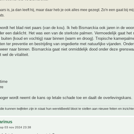
aars is, ja dan leeft hij, maar daar heb je ook alles mee gezegt. Zo'n een gaat bij mi
ats.
ordt het blad niet paars (van de kou). Ik heb Bismarckia ook jaren in de wo
r een daklicht. Het was een van de sterkste palmen. Vermoedelijk gaat het m
 buiten (koud en vochtig) naar binnen (warm en droog). Tropische kamerpalme
ten ter preventie en bestrijding van ongedierte met natuurlijke vijanden. Onde
 weer naar binnen. Bismarckia gaat niet onmiddelijk dood onder deze grensw
 wel de vitaliteit.
time
re
oger wordt neemt de kans op letale schade toe en daalt de overlevingskans.
ie kunnen twijfelen zijn in staat hun wereldbeeld bloot te stellen aan nieuwe feiten en inzichte
arinus
op 03 nov 2024 23:38