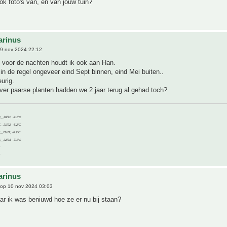
ok foto's van, en van jouw tuin?
arinus
9 nov 2024 22:12
 voor de nachten houdt ik ook aan Han.
in de regel ongeveer eind Sept binnen, eind Mei buiten..
eurig.
ver paarse planten hadden we 2 jaar terug al gehad toch?
C__20/21, -9.1°C
C__21/22, -5.2°C
C__21/22, -6.9°C
C__22/23, -7.1°C
arinus
op 10 nov 2024 03:03
ar ik was beniuwd hoe ze er nu bij staan?