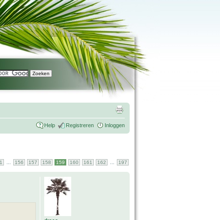
Help
Registreren
Inloggen
...
...
1
156
157
158
159
160
161
162
197