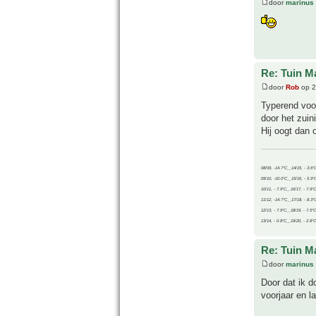
door
marinus
Re: Tuin M
door
Rob
op 2
Typerend voor
door het zuin
Hij oogt dan o
08/09, -14.7°C__14/15, - 3.6°
09/10, -10.0°C__15/16, - 5.9°
10/11, - 7.9°C__16/17, - 7.9°
11/12, -14.7°C__17/18, - 8.3°
12/13, - 7.9°C__18/19, - 7.5°C
13/14, - 0.8°C__19/20, - 2.8°C
Re: Tuin M
door
marinus
Door dat ik d
voorjaar en la