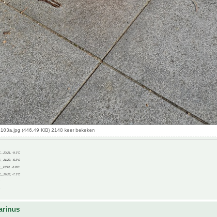
03a.jpg (446.49 KiB) 2148 keer bekeken
C__20/21, -9.1°C
C__21/22, -5.2°C
C__21/22, -6.9°C
C__22/23, -7.1°C
arinus