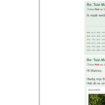
Re: Tuin M
door
Rob
op 1
Ik maak eerda
08/09, -14.7°C__14/15, - 3.6°
09/10, -10.0°C__15/16, - 5.9°
10/11, - 7.9°C__16/17, - 7.9°
11/12, -14.7°C__17/18, - 8.3°
12/13, - 7.9°C__18/19, - 7.5°C
13/14, - 0.8°C__19/20, - 2.8°C
Re: Tuin M
door
Rob
op 1
HI Marinus,
Hierbij mijn 
Heb dit ex si
BIJLAGEN