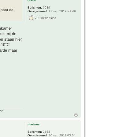
draco
Berichten:
6939
j naar de
Geregistreerd:
17 sep 2012 21:49
720 bedankjes
onkamer
is bij de
n staan hier
r 10°C
aarde maar
n"
marinus
Berichten:
2853
Geregistreerd:
30 sep 2011 03:04