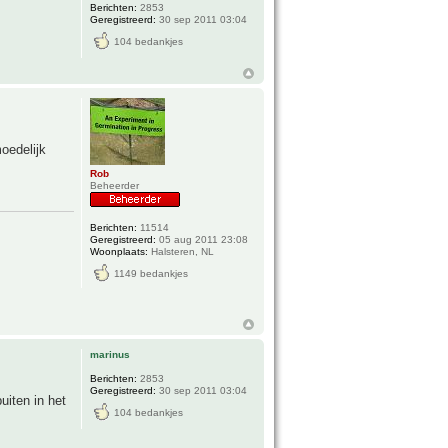
Berichten:
2853
Geregistreerd:
30 sep 2011 03:04
104 bedankjes
moedelijk
Rob
Beheerder
Berichten:
11514
Geregistreerd:
05 aug 2011 23:08
Woonplaats:
Halsteren, NL
1149 bedankjes
marinus
Berichten:
2853
Geregistreerd:
30 sep 2011 03:04
uiten in het
104 bedankjes