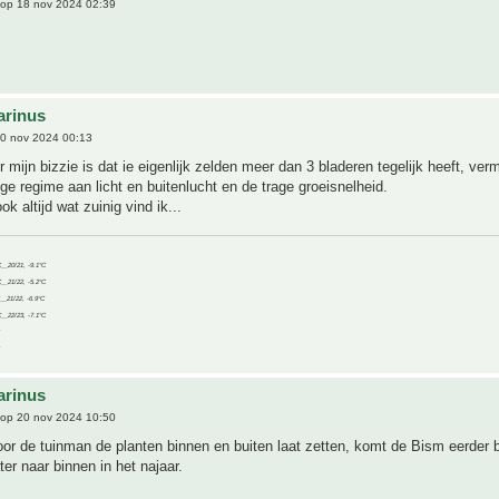
op 18 nov 2024 02:39
arinus
0 nov 2024 00:13
 mijn bizzie is dat ie eigenlijk zelden meer dan 3 bladeren tegelijk heeft, ver
ige regime aan licht en buitenlucht en de trage groeisnelheid.
ok altijd wat zuinig vind ik...
C__20/21, -9.1°C
C__21/22, -5.2°C
C__21/22, -6.9°C
C__22/23, -7.1°C
arinus
op 20 nov 2024 10:50
oor de tuinman de planten binnen en buiten laat zetten, komt de Bism eerder b
ter naar binnen in het najaar.