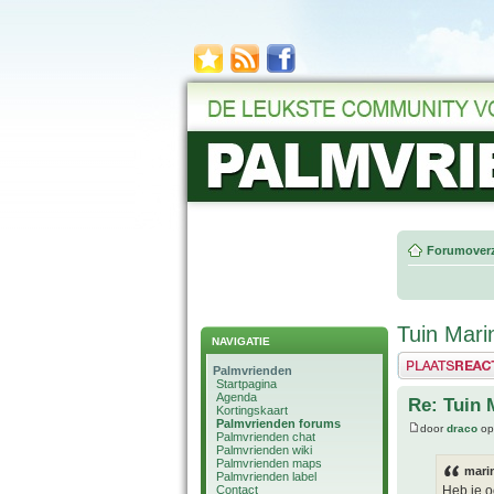
Forumoverz
Tuin Mari
NAVIGATIE
Plaats een reactie
Palmvrienden
Startpagina
Agenda
Re: Tuin 
Kortingskaart
Palmvrienden forums
door
draco
op
Palmvrienden chat
Palmvrienden wiki
Palmvrienden maps
mari
Palmvrienden label
Contact
Heb je o