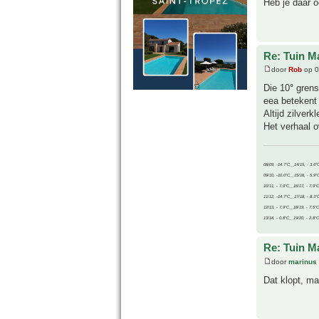
Heb je daar o
Re: Tuin M
door
Rob
op 0
Die 10° grens
eea betekent 
Altijd zilverkl
Het verhaal o
08/09, -14.7°C__14/15, - 3.6°
09/10, -10.0°C__15/16, - 5.9°
10/11, - 7.9°C__16/17, - 7.9°
11/12, -14.7°C__17/18, - 8.3°
12/13, - 7.9°C__18/19, - 7.5°C
13/14, - 0.8°C__19/20, - 2.8°C
Re: Tuin M
door
marinus
Dat klopt, ma