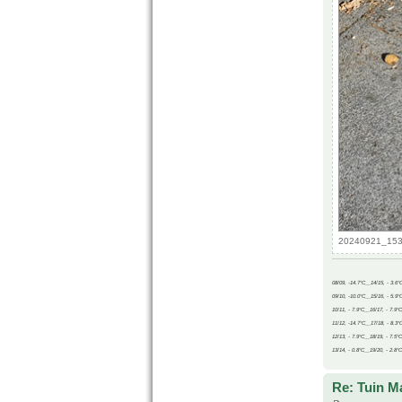
20240921_1531
08/09, -14.7°C__14/15, - 3.6°
09/10, -10.0°C__15/16, - 5.9°
10/11, - 7.9°C__16/17, - 7.9°
11/12, -14.7°C__17/18, - 8.3°
12/13, - 7.9°C__18/19, - 7.5°C
13/14, - 0.8°C__19/20, - 2.8°C
Re: Tuin M