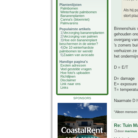
Plantenlijsten
Palmbomen
Als hij p
Winterharde palmbomen
stort pla
Bananenplanten
Canna's (bloemriet)
Palmvarens
Binnenshuis w
Populairste artikels
1)
Verzorging bananenplanten
gehouden onde
2)
Verzorging van palmen
overgang van
3)
Hoe een bananenplant
beschermen in de winter?
's zomers bui
4)
De 10 winterhardste
verhuizen ze
palmbomen ter wereld
5)
Zaaien van avocado
het ondermijnt
Handige pagina's
Exoten adressen
D = E/T
Veel gestelde vragen
Hoe foto's uploaden
Richtlijnen
D= damage
Disclaimer
E= exposure 
Link naar ons
Links
T= temperatu
SPONSORS
Naarmate D h
"Alleen mensen d
Re: Tuin M
door
marinus