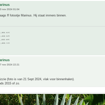
arinus
3 nov 2024 01:04
ags ff fotootje Marinus. Hij staat immers binnen.
C__20/21, -9.1°C
C__21/22, -5.2°C
C__21/22, -6.9°C
C__22/23, -7.1°C
arinus
7 nov 2024 22:21
Bizzie (foto is van 21 Sept 2024, vlak voor binnenhalen).
nds 2015 of zo.