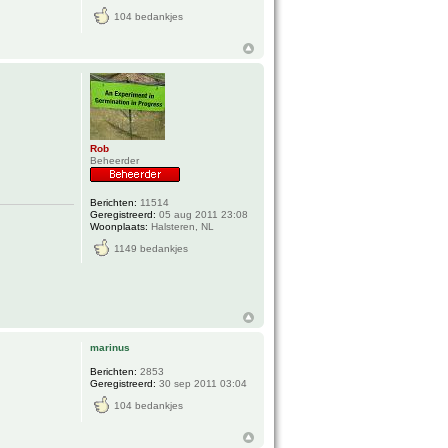
104 bedankjes
Rob
Beheerder
Berichten:
11514
Geregistreerd:
05 aug 2011 23:08
Woonplaats:
Halsteren, NL
1149 bedankjes
marinus
Berichten:
2853
Geregistreerd:
30 sep 2011 03:04
104 bedankjes