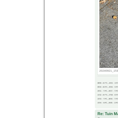
20240921_1531
08/09, -14.7°C__14/15, - 3.6°
09/10, -10.0°C__15/16, - 5.9°
10/11, - 7.9°C__16/17, - 7.9°
11/12, -14.7°C__17/18, - 8.3°
12/13, - 7.9°C__18/19, - 7.5°C
13/14, - 0.8°C__19/20, - 2.8°C
Re: Tuin M