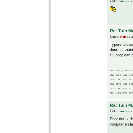
door
marinus
Re: Tuin M
door
Rob
op 2
Typerend voor
door het zuin
Hij oogt dan o
08/09, -14.7°C__14/15, - 3.6°
09/10, -10.0°C__15/16, - 5.9°
10/11, - 7.9°C__16/17, - 7.9°
11/12, -14.7°C__17/18, - 8.3°
12/13, - 7.9°C__18/19, - 7.5°C
13/14, - 0.8°C__19/20, - 2.8°C
Re: Tuin M
door
marinus
Door dat ik d
voorjaar en la