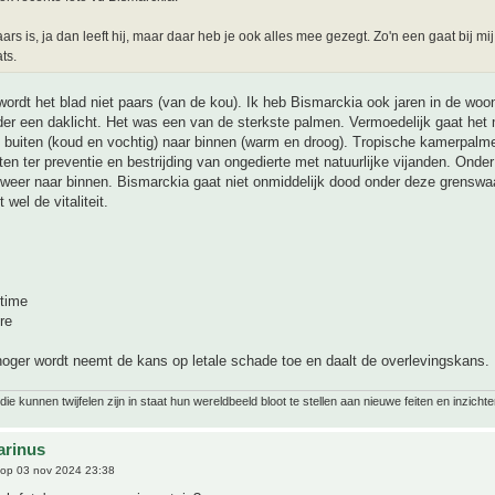
aars is, ja dan leeft hij, maar daar heb je ook alles mee gezegt. Zo'n een gaat bij mi
ats.
ordt het blad niet paars (van de kou). Ik heb Bismarckia ook jaren in de wo
r een daklicht. Het was een van de sterkste palmen. Vermoedelijk gaat het m
 buiten (koud en vochtig) naar binnen (warm en droog). Tropische kamerpalme
ten ter preventie en bestrijding van ongedierte met natuurlijke vijanden. Onde
 weer naar binnen. Bismarckia gaat niet onmiddelijk dood onder deze grensw
 wel de vitaliteit.
time
re
oger wordt neemt de kans op letale schade toe en daalt de overlevingskans.
ie kunnen twijfelen zijn in staat hun wereldbeeld bloot te stellen aan nieuwe feiten en inzichte
arinus
op 03 nov 2024 23:38