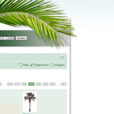
Help
Registreren
Inloggen
...
...
1
156
157
158
159
160
161
162
197