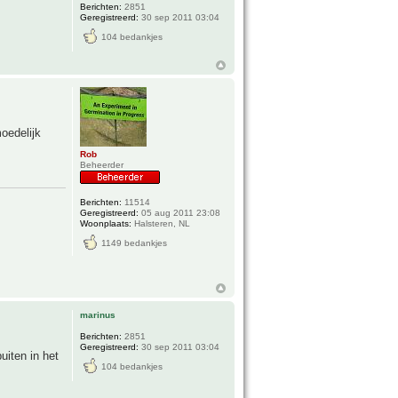
Berichten:
2851
Geregistreerd:
30 sep 2011 03:04
104 bedankjes
moedelijk
Rob
Beheerder
Berichten:
11514
Geregistreerd:
05 aug 2011 23:08
Woonplaats:
Halsteren, NL
1149 bedankjes
marinus
Berichten:
2851
Geregistreerd:
30 sep 2011 03:04
uiten in het
104 bedankjes