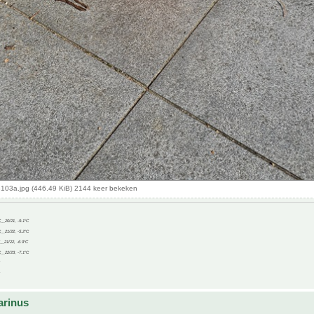
03a.jpg (446.49 KiB) 2144 keer bekeken
C__20/21, -9.1°C
C__21/22, -5.2°C
C__21/22, -6.9°C
C__22/23, -7.1°C
arinus