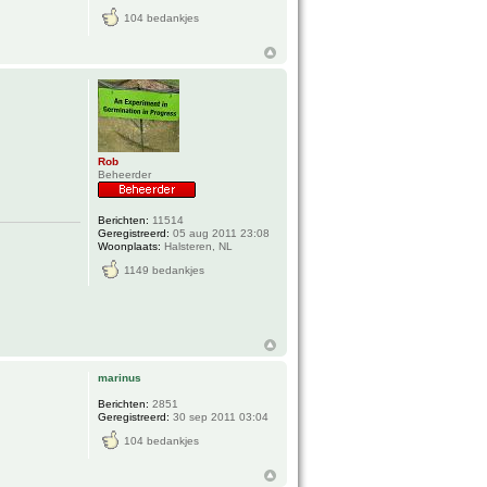
104 bedankjes
Rob
Beheerder
Berichten:
11514
Geregistreerd:
05 aug 2011 23:08
Woonplaats:
Halsteren, NL
1149 bedankjes
marinus
Berichten:
2851
Geregistreerd:
30 sep 2011 03:04
104 bedankjes