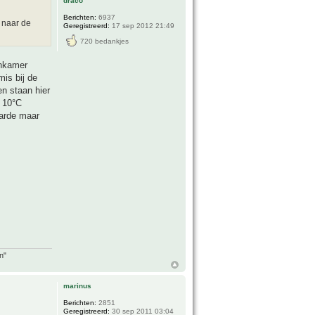
draco
Berichten:
6937
j naar de
Geregistreerd:
17 sep 2012 21:49
720 bedankjes
onkamer
is bij de
n staan hier
r 10°C
aarde maar
n"
marinus
Berichten:
2851
Geregistreerd:
30 sep 2011 03:04