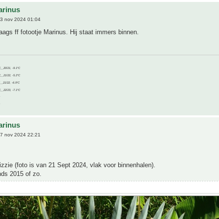
arinus
3 nov 2024 01:04
ags ff fotootje Marinus. Hij staat immers binnen.
C__20/21, -9.1°C
C__21/22, -5.2°C
C__21/22, -6.9°C
C__22/23, -7.1°C
arinus
7 nov 2024 22:21
Bizzie (foto is van 21 Sept 2024, vlak voor binnenhalen).
nds 2015 of zo.