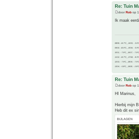
Re: Tuin M
door
Rob
op 1
Ik maak eerda
08/09, -14.7°C__14/15, - 3.6°
09/10, -10.0°C__15/16, - 5.9°
10/11, - 7.9°C__16/17, - 7.9°
11/12, -14.7°C__17/18, - 8.3°
12/13, - 7.9°C__18/19, - 7.5°C
13/14, - 0.8°C__19/20, - 2.8°C
Re: Tuin M
door
Rob
op 1
HI Marinus,
Hierbij mijn 
Heb dit ex si
BIJLAGEN