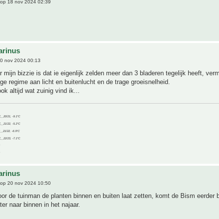
op 18 nov 2024 02:39
arinus
0 nov 2024 00:13
 mijn bizzie is dat ie eigenlijk zelden meer dan 3 bladeren tegelijk heeft, ver
ige regime aan licht en buitenlucht en de trage groeisnelheid.
ok altijd wat zuinig vind ik...
C__20/21, -9.1°C
C__21/22, -5.2°C
C__21/22, -6.9°C
C__22/23, -7.1°C
arinus
op 20 nov 2024 10:50
oor de tuinman de planten binnen en buiten laat zetten, komt de Bism eerder b
ter naar binnen in het najaar.