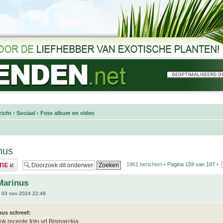
icht
‹
Sociaal
‹
Foto album en video
nus
1961 berichten •
Pagina
159
van
197
•
Marinus
 03 nov 2024 22:49
nus schreef:
ok recente foto vd Bismarckia.