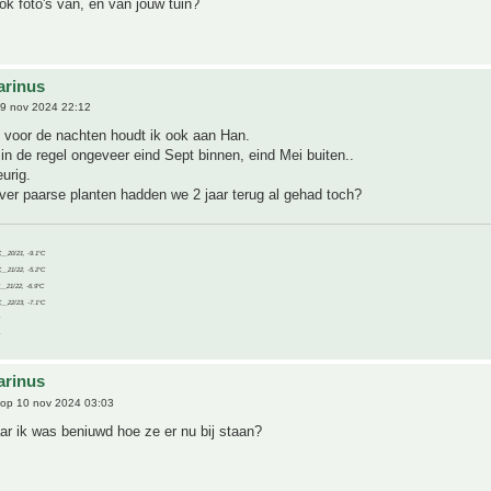
ok foto's van, en van jouw tuin?
arinus
9 nov 2024 22:12
 voor de nachten houdt ik ook aan Han.
in de regel ongeveer eind Sept binnen, eind Mei buiten..
eurig.
ver paarse planten hadden we 2 jaar terug al gehad toch?
C__20/21, -9.1°C
C__21/22, -5.2°C
C__21/22, -6.9°C
C__22/23, -7.1°C
arinus
op 10 nov 2024 03:03
ar ik was beniuwd hoe ze er nu bij staan?