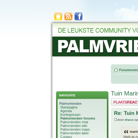
Forumoverz
Tuin Mari
NAVIGATIE
Plaats een reactie
Palmvrienden
Startpagina
Agenda
Re: Tuin 
Kortingskaart
Palmvrienden forums
door
draco
op
Palmvrienden chat
Palmvrienden wiki
Palmvrienden maps
mari
Palmvrienden label
Contact
Heb je o