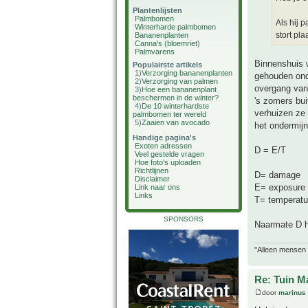
Plantenlijsten
Palmbomen
Als hij p
Winterharde palmbomen
stort pla
Bananenplanten
Canna's (bloemriet)
Palmvarens
Binnenshuis w
Populairste artikels
1)
Verzorging bananenplanten
gehouden onde
2)
Verzorging van palmen
overgang van
3)
Hoe een bananenplant
beschermen in de winter?
's zomers bui
4)
De 10 winterhardste
verhuizen ze
palmbomen ter wereld
5)
Zaaien van avocado
het ondermijnt
Handige pagina's
Exoten adressen
D = E/T
Veel gestelde vragen
Hoe foto's uploaden
Richtlijnen
D= damage
Disclaimer
E= exposure 
Link naar ons
Links
T= temperatu
SPONSORS
Naarmate D h
"Alleen mensen d
Re: Tuin M
door
marinus