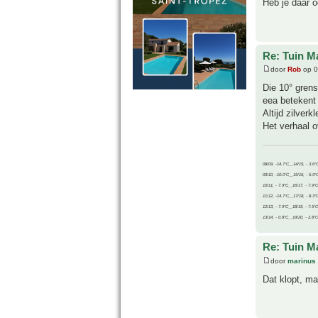
Heb je daar o
Re: Tuin M
door
Rob
op 0
Die 10° grens
eea betekent 
Altijd zilverkl
Het verhaal o
08/09, -14.7°C__14/15, - 3.6°
09/10, -10.0°C__15/16, - 5.9°
10/11, - 7.9°C__16/17, - 7.9°
11/12, -14.7°C__17/18, - 8.3°
12/13, - 7.9°C__18/19, - 7.5°C
13/14, - 0.8°C__19/20, - 2.8°C
Re: Tuin M
door
marinus
Dat klopt, ma