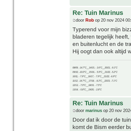
Re: Tuin Marinus
door
Rob
op 20 nov 2024 00
Typerend voor mijn bizz
bladeren tegelijk heeft
en buitenlucht en de tr
Hij oogt dan ook altijd w
08/09, -14.7°C__14/15, - 3.6°C__20/21, -9.1°C
09/10, -10.0°C__15/16, - 5.9°C__21/22, -5.2°C
10/11, - 7.9°C__16/17, - 7.9°C__21/22, -6.9°C
11/12, -14.7°C__17/18, - 8.3°C__22/23, -7.1°C
12/13, - 7.9°C__18/19, - 7.5°C
13/14, - 0.8°C__19/20, - 2.8°C
Re: Tuin Marinus
door
marinus
op 20 nov 202
Door dat ik door de tui
komt de Bism eerder bui