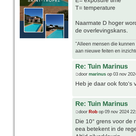
E= exposure time
T= temperature
Naarmate D hoger wordt
de overlevingskans.
"Alleen mensen die kunnen tw
aan nieuwe feiten en inzich
Re: Tuin Marinus
door
marinus
op 03 nov 202
Heb je daar ook foto's 
Re: Tuin Marinus
door
Rob
op 09 nov 2024 22
Die 10° grens voor de 
eea betekent in de rege