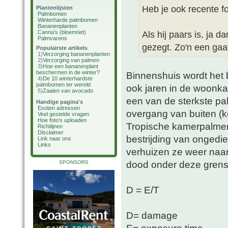
Heb je ook recente f
Plantenlijsten
Palmbomen
Winterharde palmbomen
Bananenplanten
Canna's (bloemriet)
Als hij paars is, ja d
Palmvarens
gezegt. Zo'n een gaat 
Populairste artikels
1)
Verzorging bananenplanten
2)
Verzorging van palmen
3)
Hoe een bananenplant
beschermen in de winter?
Binnenshuis wordt het b
4)
De 10 winterhardste
palmbomen ter wereld
ook jaren in de woonk
5)
Zaaien van avocado
een van de sterkste pal
Handige pagina's
Exoten adressen
overgang van buiten (k
Veel gestelde vragen
Hoe foto's uploaden
Tropische kamerpalmen 
Richtlijnen
Disclaimer
bestrijding van ongedie
Link naar ons
Links
verhuizen ze weer naar
dood onder deze grensw
SPONSORS
D = E/T
D= damage