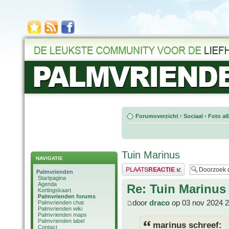
Forumoverzicht
‹
Sociaal
‹
Foto al
Tuin Marinus
NAVIGATIE
Plaats een reactie
Palmvrienden
Startpagina
Agenda
Re: Tuin Marinus
Kortingskaart
Palmvrienden forums
door
draco
op 03 nov 2024 2
Palmvrienden chat
Palmvrienden wiki
Palmvrienden maps
Palmvrienden label
marinus schreef:
Contact