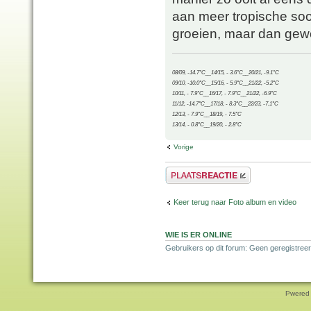
aan meer tropische soor
groeien, maar dan gew
08/09, -14.7°C__14/15, - 3.6°C__20/21, -9.1°C
09/10, -10.0°C__15/16, - 5.9°C__21/22, -5.2°C
10/11, - 7.9°C__16/17, - 7.9°C__21/22, -6.9°C
11/12, -14.7°C__17/18, - 8.3°C__22/23, -7.1°C
12/13, - 7.9°C__18/19, - 7.5°C
13/14, - 0.8°C__19/20, - 2.8°C
Vorige
Plaats een reactie
Keer terug naar Foto album en video
WIE IS ER ONLINE
Gebruikers op dit forum: Geen geregistree
Pwered