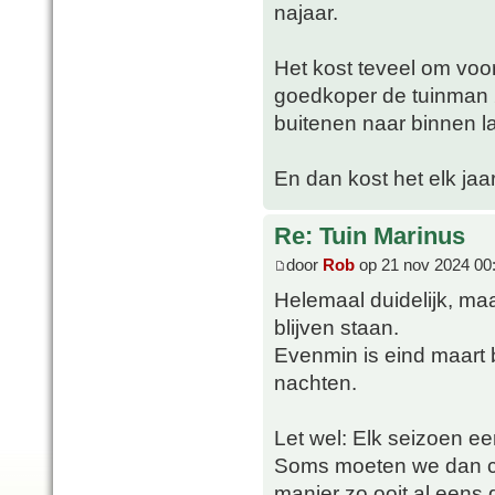
najaar.
Het kost teveel om voor
goedkoper de tuinman 2
buitenen naar binnen la
En dan kost het elk jaar
Re: Tuin Marinus
door
Rob
op 21 nov 2024 00
Helemaal duidelijk, maa
blijven staan.
Evenmin is eind maart 
nachten.
Let wel: Elk seizoen ee
Soms moeten we dan con
manier zo ooit al eens