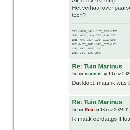
Altijd zilverkleurig.
Het verhaal over paars
toch?
08/09, -14.7°C__14/15, - 3.6°C__20/21, -9.1°C
09/10, -10.0°C__15/16, - 5.9°C__21/22, -5.2°C
10/11, - 7.9°C__16/17, - 7.9°C__21/22, -6.9°C
11/12, -14.7°C__17/18, - 8.3°C__22/23, -7.1°C
12/13, - 7.9°C__18/19, - 7.5°C
13/14, - 0.8°C__19/20, - 2.8°C
Re: Tuin Marinus
door
marinus
op 10 nov 202
Dat klopt, maar ik was 
Re: Tuin Marinus
door
Rob
op 13 nov 2024 01
Ik maak eerdaags ff fot