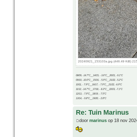
20240921_153103a.jpg (446.49 KiB) 21
08/09, -14.7°C__14/15, - 3.6°C__20/21, -9.1°C
09/10, -10.0°C__15/16, - 5.9°C__21/22, -5.2°C
10/11, - 7.9°C__16/17, - 7.9°C__21/22, -6.9°C
11/12, -14.7°C__17/18, - 8.3°C__22/23, -7.1°C
12/13, - 7.9°C__18/19, - 7.5°C
13/14, - 0.8°C__19/20, - 2.8°C
Re: Tuin Marinus
door
marinus
op 18 nov 202