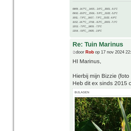
08/09, -14.7°C__14/15, - 3.6°C__20/21, -9.1°C
09/10, -10.0°C__15/16, - 5.9°C__21/22, -5.2°C
10/11, - 7.9°C__16/17, - 7.9°C__21/22, -6.9°C
11/12, -14.7°C__17/18, - 8.3°C__22/23, -7.1°C
12/13, - 7.9°C__18/19, - 7.5°C
13/14, - 0.8°C__19/20, - 2.8°C
Re: Tuin Marinus
door
Rob
op 17 nov 2024 22
HI Marinus,
Hierbij mijn Bizzie (fot
Heb dit ex sinds 2015 o
BIJLAGEN