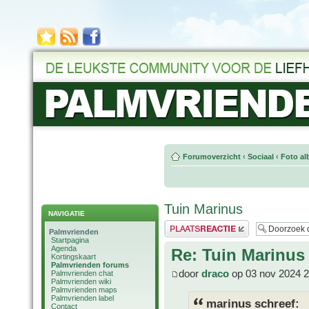
Forumoverzicht
‹
Sociaal
‹
Foto al
Tuin Marinus
NAVIGATIE
Plaats een reactie
Palmvrienden
Startpagina
Agenda
Re: Tuin Marinus
Kortingskaart
Palmvrienden forums
door
draco
op 03 nov 2024 2
Palmvrienden chat
Palmvrienden wiki
Palmvrienden maps
Palmvrienden label
marinus schreef:
Contact