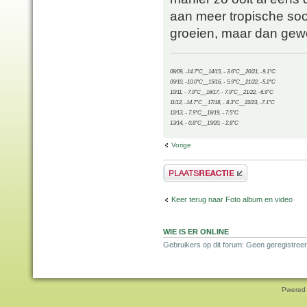
aan meer tropische soor
groeien, maar dan gew
08/09, -14.7°C__14/15, - 3.6°C__20/21, -9.1°C
09/10, -10.0°C__15/16, - 5.9°C__21/22, -5.2°C
10/11, - 7.9°C__16/17, - 7.9°C__21/22, -6.9°C
11/12, -14.7°C__17/18, - 8.3°C__22/23, -7.1°C
12/13, - 7.9°C__18/19, - 7.5°C
13/14, - 0.8°C__19/20, - 2.8°C
Vorige
Plaats een reactie
Keer terug naar Foto album en video
WIE IS ER ONLINE
Gebruikers op dit forum: Geen geregistree
Pwered