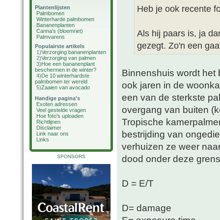
Heb je ook recente f
Plantenlijsten
Palmbomen
Winterharde palmbomen
Bananenplanten
Canna's (bloemriet)
Als hij paars is, ja d
Palmvarens
gezegt. Zo'n een gaat 
Populairste artikels
1)
Verzorging bananenplanten
2)
Verzorging van palmen
3)
Hoe een bananenplant
beschermen in de winter?
Binnenshuis wordt het b
4)
De 10 winterhardste
palmbomen ter wereld
ook jaren in de woonk
5)
Zaaien van avocado
een van de sterkste pal
Handige pagina's
Exoten adressen
overgang van buiten (k
Veel gestelde vragen
Hoe foto's uploaden
Tropische kamerpalmen 
Richtlijnen
Disclaimer
bestrijding van ongedie
Link naar ons
Links
verhuizen ze weer naar
dood onder deze grensw
SPONSORS
D = E/T
D= damage