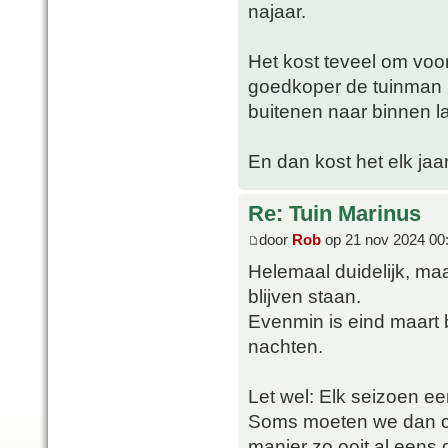
najaar.
Het kost teveel om voor
goedkoper de tuinman 2
buitenen naar binnen la
En dan kost het elk jaar
Re: Tuin Marinus
door
Rob
op 21 nov 2024 00
Helemaal duidelijk, maa
blijven staan.
Evenmin is eind maart 
nachten.
Let wel: Elk seizoen ee
Soms moeten we dan con
manier zo ooit al eens