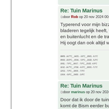
Re: Tuin Marinus
door
Rob
op 20 nov 2024 00
Typerend voor mijn bizz
bladeren tegelijk heeft
en buitenlucht en de tr
Hij oogt dan ook altijd w
08/09, -14.7°C__14/15, - 3.6°C__20/21, -9.1°C
09/10, -10.0°C__15/16, - 5.9°C__21/22, -5.2°C
10/11, - 7.9°C__16/17, - 7.9°C__21/22, -6.9°C
11/12, -14.7°C__17/18, - 8.3°C__22/23, -7.1°C
12/13, - 7.9°C__18/19, - 7.5°C
13/14, - 0.8°C__19/20, - 2.8°C
Re: Tuin Marinus
door
marinus
op 20 nov 202
Door dat ik door de tui
komt de Bism eerder bui