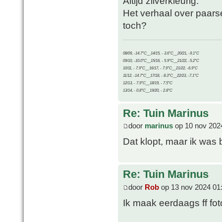
Altijd zilverkleurig.
Het verhaal over paars
toch?
08/09, -14.7°C__14/15, - 3.6°C__20/21, -9.1°C
09/10, -10.0°C__15/16, - 5.9°C__21/22, -5.2°C
10/11, - 7.9°C__16/17, - 7.9°C__21/22, -6.9°C
11/12, -14.7°C__17/18, - 8.3°C__22/23, -7.1°C
12/13, - 7.9°C__18/19, - 7.5°C
13/14, - 0.8°C__19/20, - 2.8°C
Re: Tuin Marinus
door
marinus
op 10 nov 202
Dat klopt, maar ik was 
Re: Tuin Marinus
door
Rob
op 13 nov 2024 01
Ik maak eerdaags ff fot