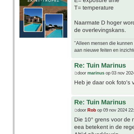
E= exposure time
T= temperature
Naarmate D hoger wordt
de overlevingskans.
"Alleen mensen die kunnen tw
aan nieuwe feiten en inzich
Re: Tuin Marinus
door
marinus
op 03 nov 202
Heb je daar ook foto's 
Re: Tuin Marinus
door
Rob
op 09 nov 2024 22
Die 10° grens voor de 
eea betekent in de rege