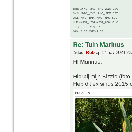
08/09, -14.7°C__14/15, - 3.6°C__20/21, -9.1°C
09/10, -10.0°C__15/16, - 5.9°C__21/22, -5.2°C
10/11, - 7.9°C__16/17, - 7.9°C__21/22, -6.9°C
11/12, -14.7°C__17/18, - 8.3°C__22/23, -7.1°C
12/13, - 7.9°C__18/19, - 7.5°C
13/14, - 0.8°C__19/20, - 2.8°C
Re: Tuin Marinus
door
Rob
op 17 nov 2024 22
HI Marinus,
Hierbij mijn Bizzie (fot
Heb dit ex sinds 2015 o
BIJLAGEN