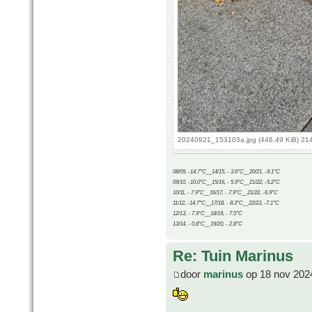
20240921_153103a.jpg (446.49 KiB) 21
08/09, -14.7°C__14/15, - 3.6°C__20/21, -9.1°C
09/10, -10.0°C__15/16, - 5.9°C__21/22, -5.2°C
10/11, - 7.9°C__16/17, - 7.9°C__21/22, -6.9°C
11/12, -14.7°C__17/18, - 8.3°C__22/23, -7.1°C
12/13, - 7.9°C__18/19, - 7.5°C
13/14, - 0.8°C__19/20, - 2.8°C
Re: Tuin Marinus
door
marinus
op 18 nov 202