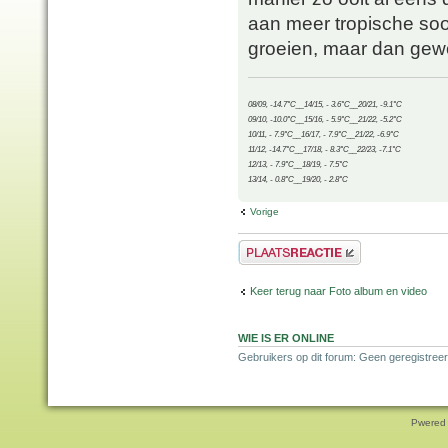
aan meer tropische soor
groeien, maar dan gew
08/09, -14.7°C__14/15, - 3.6°C__20/21, -9.1°C
09/10, -10.0°C__15/16, - 5.9°C__21/22, -5.2°C
10/11, - 7.9°C__16/17, - 7.9°C__21/22, -6.9°C
11/12, -14.7°C__17/18, - 8.3°C__22/23, -7.1°C
12/13, - 7.9°C__18/19, - 7.5°C
13/14, - 0.8°C__19/20, - 2.8°C
Vorige
Plaats een reactie
Keer terug naar Foto album en video
WIE IS ER ONLINE
Gebruikers op dit forum: Geen geregistreer
Pwered