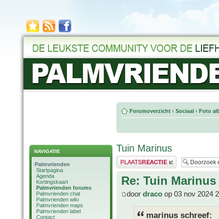
Forumoverzicht
‹
Sociaal
‹
Foto al
Tuin Marinus
NAVIGATIE
Plaats een reactie
Palmvrienden
Startpagina
Agenda
Re: Tuin Marinus
Kortingskaart
Palmvrienden forums
door
draco
op 03 nov 2024 2
Palmvrienden chat
Palmvrienden wiki
Palmvrienden maps
Palmvrienden label
marinus schreef:
Contact