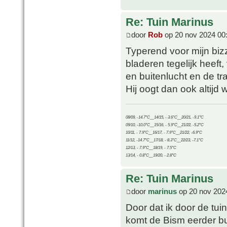
Re: Tuin Marinus
door
Rob
op 20 nov 2024 00
Typerend voor mijn bizz
bladeren tegelijk heeft
en buitenlucht en de tr
Hij oogt dan ook altijd w
08/09, -14.7°C__14/15, - 3.6°C__20/21, -9.1°C
09/10, -10.0°C__15/16, - 5.9°C__21/22, -5.2°C
10/11, - 7.9°C__16/17, - 7.9°C__21/22, -6.9°C
11/12, -14.7°C__17/18, - 8.3°C__22/23, -7.1°C
12/13, - 7.9°C__18/19, - 7.5°C
13/14, - 0.8°C__19/20, - 2.8°C
Re: Tuin Marinus
door
marinus
op 20 nov 202
Door dat ik door de tui
komt de Bism eerder bui