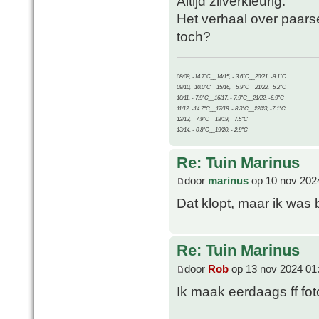
Altijd zilverkleurig.
Het verhaal over paars
toch?
08/09, -14.7°C__14/15, - 3.6°C__20/21, -9.1°C
09/10, -10.0°C__15/16, - 5.9°C__21/22, -5.2°C
10/11, - 7.9°C__16/17, - 7.9°C__21/22, -6.9°C
11/12, -14.7°C__17/18, - 8.3°C__22/23, -7.1°C
12/13, - 7.9°C__18/19, - 7.5°C
13/14, - 0.8°C__19/20, - 2.8°C
Re: Tuin Marinus
door
marinus
op 10 nov 202
Dat klopt, maar ik was 
Re: Tuin Marinus
door
Rob
op 13 nov 2024 01
Ik maak eerdaags ff fot