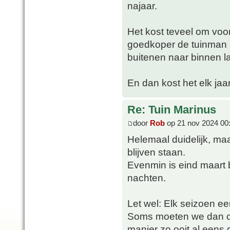
najaar.
Het kost teveel om voor
goedkoper de tuinman 2
buitenen naar binnen la
En dan kost het elk jaar
Re: Tuin Marinus
door
Rob
op 21 nov 2024 00
Helemaal duidelijk, maa
blijven staan.
Evenmin is eind maart 
nachten.
Let wel: Elk seizoen ee
Soms moeten we dan con
manier zo ooit al eens