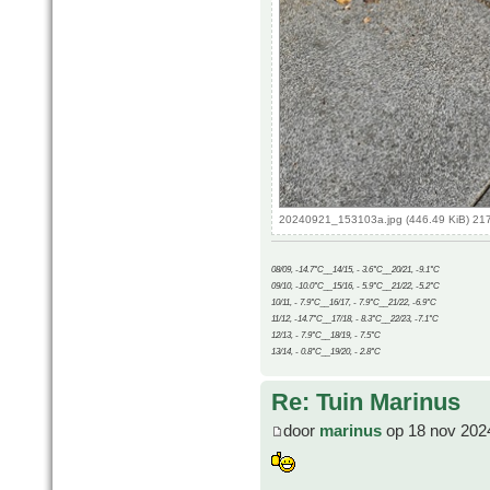
20240921_153103a.jpg (446.49 KiB) 21
08/09, -14.7°C__14/15, - 3.6°C__20/21, -9.1°C
09/10, -10.0°C__15/16, - 5.9°C__21/22, -5.2°C
10/11, - 7.9°C__16/17, - 7.9°C__21/22, -6.9°C
11/12, -14.7°C__17/18, - 8.3°C__22/23, -7.1°C
12/13, - 7.9°C__18/19, - 7.5°C
13/14, - 0.8°C__19/20, - 2.8°C
Re: Tuin Marinus
door
marinus
op 18 nov 202