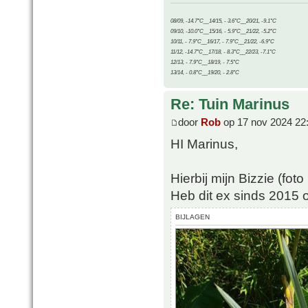
08/09, -14.7°C__14/15, - 3.6°C__20/21, -9.1°C
09/10, -10.0°C__15/16, - 5.9°C__21/22, -5.2°C
10/11, - 7.9°C__16/17, - 7.9°C__21/22, -6.9°C
11/12, -14.7°C__17/18, - 8.3°C__22/23, -7.1°C
12/13, - 7.9°C__18/19, - 7.5°C
13/14, - 0.8°C__19/20, - 2.8°C
Re: Tuin Marinus
door
Rob
op 17 nov 2024 22
HI Marinus,
Hierbij mijn Bizzie (fot
Heb dit ex sinds 2015 o
BIJLAGEN