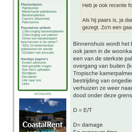
Heb je ook recente f
Plantenlijsten
Palmbomen
Winterharde palmbomen
Bananenplanten
Canna's (bloemriet)
Als hij paars is, ja d
Palmvarens
gezegt. Zo'n een gaat 
Populairste artikels
1)
Verzorging bananenplanten
2)
Verzorging van palmen
3)
Hoe een bananenplant
beschermen in de winter?
Binnenshuis wordt het b
4)
De 10 winterhardste
palmbomen ter wereld
ook jaren in de woonk
5)
Zaaien van avocado
een van de sterkste pal
Handige pagina's
Exoten adressen
overgang van buiten (k
Veel gestelde vragen
Hoe foto's uploaden
Tropische kamerpalmen 
Richtlijnen
Disclaimer
bestrijding van ongedie
Link naar ons
Links
verhuizen ze weer naar
dood onder deze grensw
SPONSORS
D = E/T
D= damage