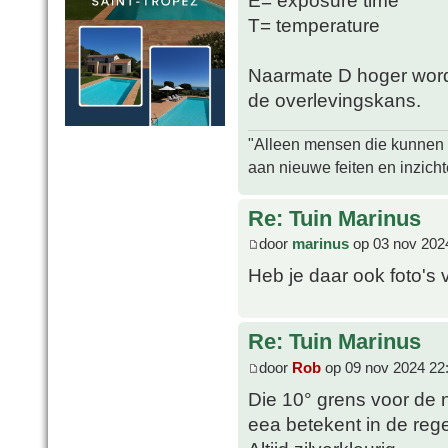
E= exposure time
T= temperature
Naarmate D hoger wordt
de overlevingskans.
"Alleen mensen die kunnen tw
aan nieuwe feiten en inzich
Re: Tuin Marinus
door
marinus
op 03 nov 202
Heb je daar ook foto's 
Re: Tuin Marinus
door
Rob
op 09 nov 2024 22
Die 10° grens voor de 
eea betekent in de rege